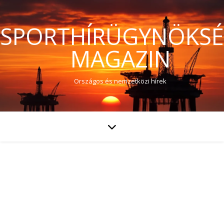
SPORTHÍRÜGYNÖKS
MAGAZIN
Országos és nemzetközi hírek