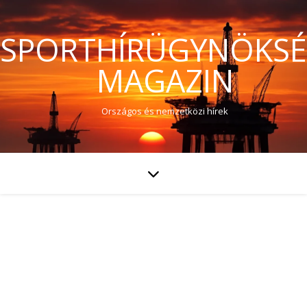
SPORTHÍRÜGYNÖKS
MAGAZIN
Országos és nemzetközi hírek