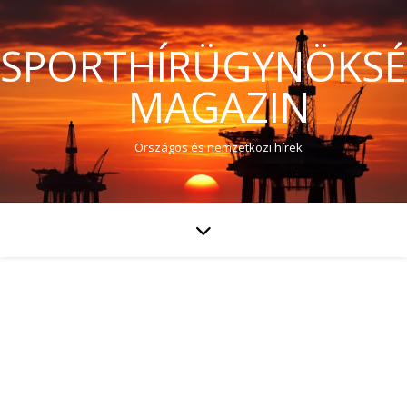
SPORTHÍRÜGYNÖKS
MAGAZIN
Országos és nemzetközi hírek