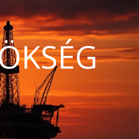
ÖKSÉG
N