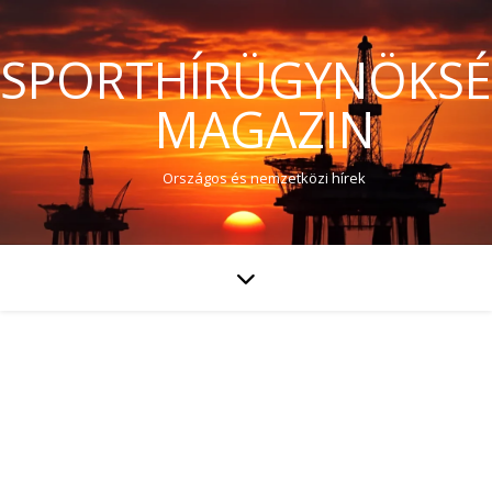
SPORTHÍRÜGYNÖKS
MAGAZIN
Országos és nemzetközi hírek