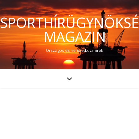
SPORTHÍRÜGYNÖKS
MAGAZIN
Országos és nemzetközi hírek