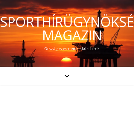
SPORTHÍRÜGYNÖKS
MAGAZIN
Országos és nemzetközi hírek