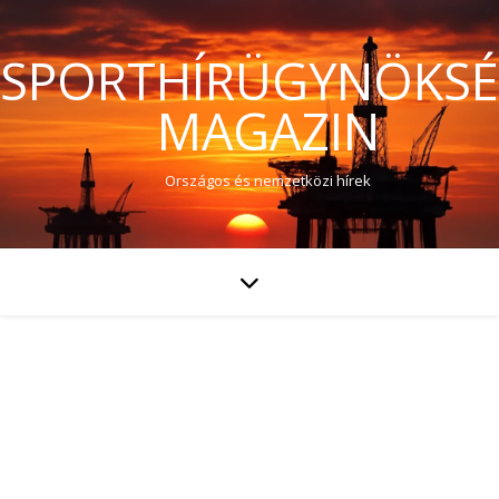
SPORTHÍRÜGYNÖKS
MAGAZIN
Országos és nemzetközi hírek