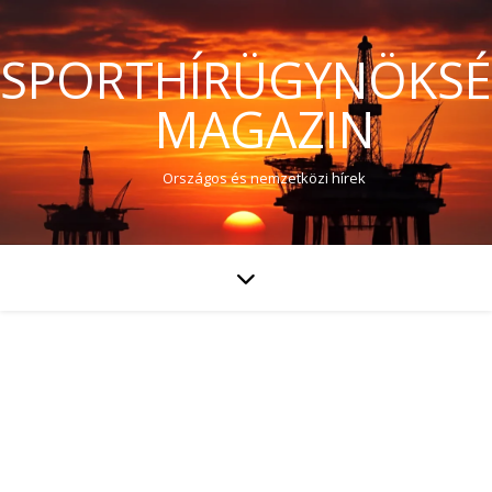
SPORTHÍRÜGYNÖKS
MAGAZIN
Országos és nemzetközi hírek