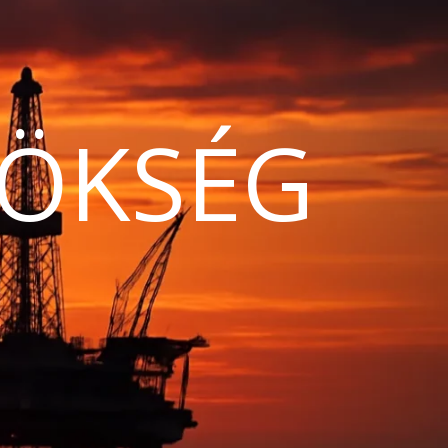
ÖKSÉG
N