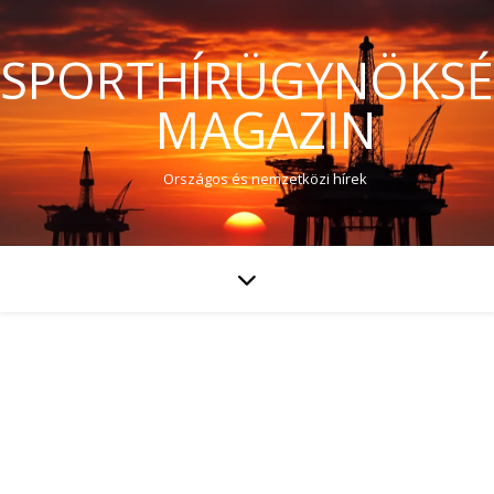
SPORTHÍRÜGYNÖKS
MAGAZIN
Országos és nemzetközi hírek