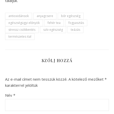
találjuk.
antioxidánsok
anyagcsere
bőr egészség
egészségügyi előnyök
fehér tea
fogyasztás
stressz csökkentés
szív egészség
teázás
természetes ital
SZÓLJ HOZZÁ
Az e-mail címet nem tesszük közzé.
A kötelező mezőket
*
karakterrel jelöltük
Név
*