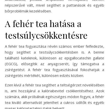
népszerűvé vált, mivel segíthet a pattanások és egyéb
bőrproblémák kezelésében.
A fehér tea hatása a
testsúlycsökkentésre
A fehér tea fogyasztása révén számos ember felfedezte,
hogy segíthet a testsúlycsökkentésben is. A benne
található katekinok, különösen az epigallocatechin gallate
(EGCG), elősegítik az anyagcserét, így támogatva a
zsírégetést. A fehér tea fogyasztásával fokozhatjuk a
zsírégetés mértékét, különösen edzés közben.
Ezen kívül a fehér tea segíthet a teltségérzet növelésében
is, ami hozzájárul a kalóriabevitel csökkentéséhez. Azok
számára, akik próbálnak egészséges módon fogyni, a fehér
tea kiváló alternatívát jelenthet a cukros üdítők és egyéb
magas kalóriatartalmú italok helyett.