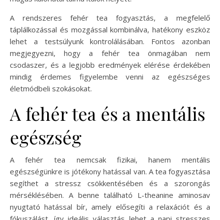
A rendszeres fehér tea fogyasztás, a megfelelő
táplálkozással és mozgással kombinálva, hatékony eszköz
lehet a testsúlyunk kontrolálásában. Fontos azonban
megjegyezni, hogy a fehér tea önmagában nem
csodaszer, és a legjobb eredmények elérése érdekében
mindig érdemes figyelembe venni az egészséges
életmódbeli szokásokat.
A fehér tea és a mentális
egészség
A fehér tea nemcsak fizikai, hanem mentális
egészségünkre is jótékony hatással van. A tea fogyasztása
segíthet a stressz csökkentésében és a szorongás
mérséklésében. A benne található L-theanine aminosav
nyugtató hatással bír, amely elősegíti a relaxációt és a
fókuszálást, így ideális választás lehet a napi stresszes