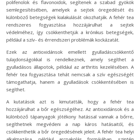
polifenolok és flavonoidok, segítenek a szabad gyökök
semlegesítésében, amelyek a sejtek öregedését és
különböző betegségek kialakulását okozhatják. A fehér tea
rendszeres fogyasztása hozzájárulhat a sejtek
védelméhez, így csökkenthetjük a krónikus betegségek,
például a szív- és érrendszeri problémák kockázatát.
Ezek az antioxidánsok emellett gyulladáscsökkentő
tulajdonságokkal is rendelkeznek, amely segíthet a
gyulladásos állapotok, például az arthritis kezelésében. A
fehér tea fogyasztása tehát nemcsak a szív egészségét
támogathatja, hanem a gyulladások csökkentésében is
segíthet.
A kutatások azt is kimutatták, hogy a fehér tea
hozzájárulhat a bőr egészségéhez. Az antioxidánsok és a
különböző tápanyagok jótékony hatással vannak a bőrre,
segíthetnek megvédeni a nap káros hatásaitól, és
csökkenthetik a bőr öregedésének jeleit. A fehér tea helyi
alkalmazása, például arcpakolás formájában, szintén