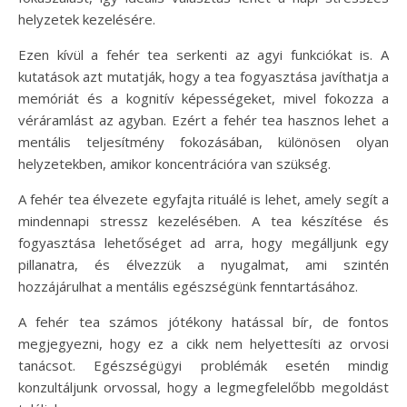
helyzetek kezelésére.
Ezen kívül a fehér tea serkenti az agyi funkciókat is. A
kutatások azt mutatják, hogy a tea fogyasztása javíthatja a
memóriát és a kognitív képességeket, mivel fokozza a
véráramlást az agyban. Ezért a fehér tea hasznos lehet a
mentális teljesítmény fokozásában, különösen olyan
helyzetekben, amikor koncentrációra van szükség.
A fehér tea élvezete egyfajta rituálé is lehet, amely segít a
mindennapi stressz kezelésében. A tea készítése és
fogyasztása lehetőséget ad arra, hogy megálljunk egy
pillanatra, és élvezzük a nyugalmat, ami szintén
hozzájárulhat a mentális egészségünk fenntartásához.
A fehér tea számos jótékony hatással bír, de fontos
megjegyezni, hogy ez a cikk nem helyettesíti az orvosi
tanácsot. Egészségügyi problémák esetén mindig
konzultáljunk orvossal, hogy a legmegfelelőbb megoldást