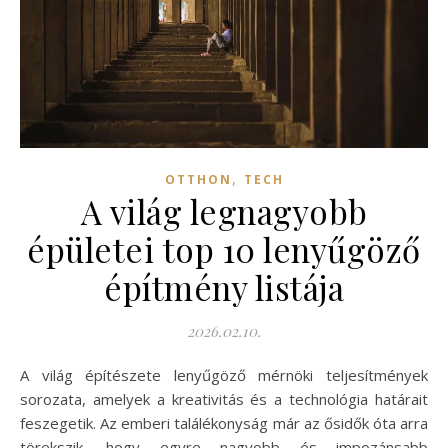
,
OTTHON
TECH
A világ legnagyobb
épületei top 10 lenyűgöző
építmény listája
2026.02.10.
A világ építészete lenyűgöző mérnöki teljesítmények
sorozata, amelyek a kreativitás és a technológia határait
feszegetik. Az emberi találékonyság már az ősidők óta arra
törekszik, hogy egyre nagyobb és impozánsabb