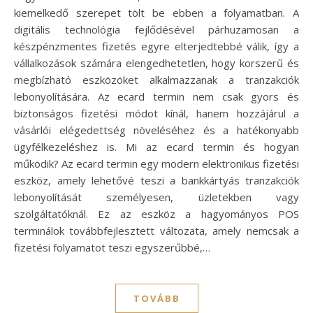
kiemelkedő szerepet tölt be ebben a folyamatban. A
digitális technológia fejlődésével párhuzamosan a
készpénzmentes fizetés egyre elterjedtebbé válik, így a
vállalkozások számára elengedhetetlen, hogy korszerű és
megbízható eszközöket alkalmazzanak a tranzakciók
lebonyolítására. Az ecard termin nem csak gyors és
biztonságos fizetési módot kínál, hanem hozzájárul a
vásárlói elégedettség növeléséhez és a hatékonyabb
ügyfélkezeléshez is. Mi az ecard termin és hogyan
működik? Az ecard termin egy modern elektronikus fizetési
eszköz, amely lehetővé teszi a bankkártyás tranzakciók
lebonyolítását személyesen, üzletekben vagy
szolgáltatóknál. Ez az eszköz a hagyományos POS
terminálok továbbfejlesztett változata, amely nemcsak a
fizetési folyamatot teszi egyszerűbbé,…
TOVÁBB