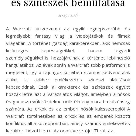
és színészek bemutatása
2025.12.26.
A Warcraft univerzuma az egyik legnépszerűbb és
legmélyebb fantasy világ a videojátékok és filmek
világában. A történet gazdag karakterekben, akik nemcsak
különleges képességeikkel, hanem egyedi
személyiségükkel is hozzájárulnak a történet lebilincselő
hangulatához. Az évek során a Warcraft több platformon is
megjelent, így a rajongók köreiben számos kedvenc alak
alakult ki, akikhez emlékezetes színészi alakítások
kapcsolódnak. Ezek a karakterek és színészek együtt
hozzák létre azt a varázslatos világot, amelyben a hősök
és gonosztevők küzdelme örök élmény marad a közönség
számára. Az orkok és az emberi hősök kulcsszereplői A
Warcraft történetében az orkok és az emberek közötti
konfliktus áll a középpontban, amely számos emlékezetes
karaktert hozott létre. Az orkok vezetője, Thrall, az…