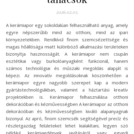
2026.02.03.
A kerámiapor egy sokoldalúan felhasználható anyag, amely
egyre népszerűbb mind az otthoni, mind az ipari
környezetekben. Rendkívül finom szemcsézettsége és
magas hőállósága miatt különböző alkalmazási területeken
bizonyítja hasznosságát. A kerámiapor nem csupán
esztétikai vagy burkolóanyagként funkcionál, hanem
számos technológiai és műszaki megoldás alapját is
képezi. Az innovatív megoldásoknak köszönhetően a
kerámiapor egyre nagyobb szerepet kap a modern
gyártástechnológiákban, valamint a háztartási kreatív
projektekben is. Kerámiapor felhasználása otthoni
dekorációban és kézművességben A kerámiapor az otthoni
dekorációban és kézművességben kiváló alapanyagnak
bizonyul. Az apró, finom szemcsék segítségével precíz és
részletgazdag felületeket lehet kialakítani, legyen szó
például kerámiaedények javításáról vagy egyedi