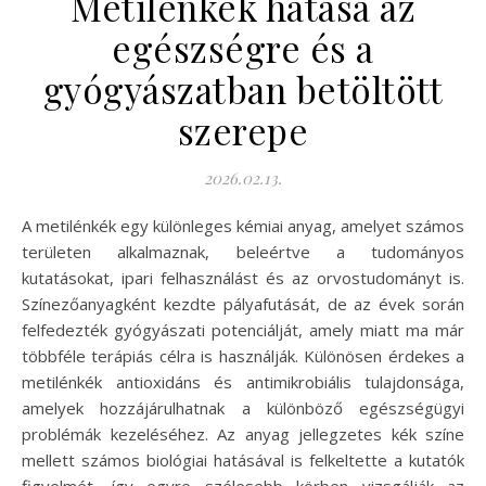
Metilénkék hatása az
egészségre és a
gyógyászatban betöltött
szerepe
2026.02.13.
A metilénkék egy különleges kémiai anyag, amelyet számos
területen alkalmaznak, beleértve a tudományos
kutatásokat, ipari felhasználást és az orvostudományt is.
Színezőanyagként kezdte pályafutását, de az évek során
felfedezték gyógyászati potenciálját, amely miatt ma már
többféle terápiás célra is használják. Különösen érdekes a
metilénkék antioxidáns és antimikrobiális tulajdonsága,
amelyek hozzájárulhatnak a különböző egészségügyi
problémák kezeléséhez. Az anyag jellegzetes kék színe
mellett számos biológiai hatásával is felkeltette a kutatók
figyelmét, így egyre szélesebb körben vizsgálják az