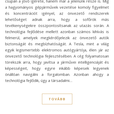
csupán a jövő ígérete, hanem már a jelenünk része is. Míg
a hagyományos gépjárművek vezetése komoly figyelmet
és koncentrációt igényel, az önvezető rendszerek
lehetőséget adnak arra, hogy a sofőrök más
tevékenységekre összpontosítsanak az utazás során. A
technológia fejlődése mellett azonban számos kihívás is
felmerül, amelyek megkérdőjelezik az önvezető autók
biztonságát és megbízhatóságát. A Tesla, mint a világ
egyik legismertebb elektromos autógyártója, élen jár az
önvezető technológia fejlesztésében. A cég folyamatosan
törekszik arra, hogy javítsa a járművei intelligenciáját és
képességeit, hogy egyre inkább képesek legyenek
önállóan navigálni a forgalomban. Azonban ahogy a
technológia fejlődik, úgy a társadalmi…
TOVÁBB