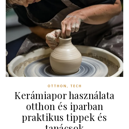
,
OTTHON
TECH
Kerámiapor használata
otthon és iparban
praktikus tippek és
tanácsok