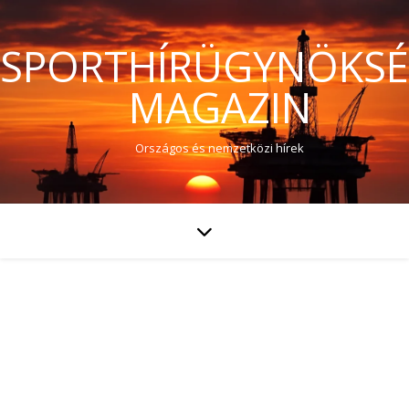
SPORTHÍRÜGYNÖKS
MAGAZIN
Országos és nemzetközi hírek