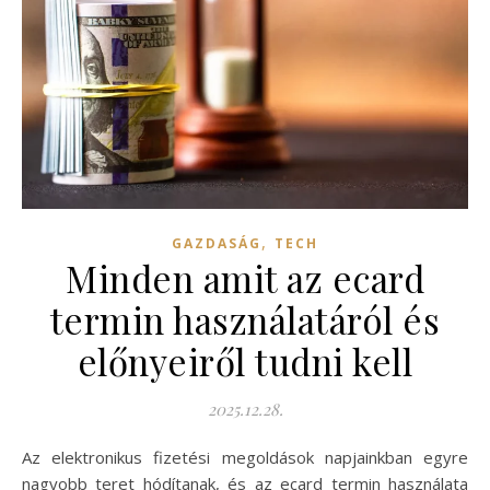
,
GAZDASÁG
TECH
Minden amit az ecard
termin használatáról és
előnyeiről tudni kell
2025.12.28.
Az elektronikus fizetési megoldások napjainkban egyre
nagyobb teret hódítanak, és az ecard termin használata