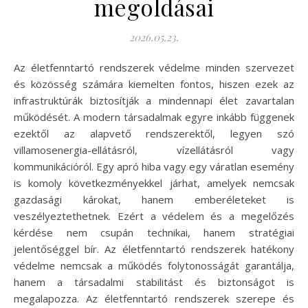
megoldásai
2026.05.23.
Az életfenntartó rendszerek védelme minden szervezet
és közösség számára kiemelten fontos, hiszen ezek az
infrastruktúrák biztosítják a mindennapi élet zavartalan
működését. A modern társadalmak egyre inkább függenek
ezektől az alapvető rendszerektől, legyen szó
villamosenergia-ellátásról, vízellátásról vagy
kommunikációról. Egy apró hiba vagy egy váratlan esemény
is komoly következményekkel járhat, amelyek nemcsak
gazdasági károkat, hanem emberéleteket is
veszélyeztethetnek. Ezért a védelem és a megelőzés
kérdése nem csupán technikai, hanem stratégiai
jelentőséggel bír. Az életfenntartó rendszerek hatékony
védelme nemcsak a működés folytonosságát garantálja,
hanem a társadalmi stabilitást és biztonságot is
megalapozza. Az életfenntartó rendszerek szerepe és