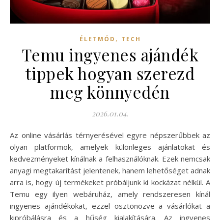
,
ÉLETMÓD
TECH
Temu ingyenes ajándék
tippek hogyan szerezd
meg könnyedén
2026.01.04.
Az online vásárlás térnyerésével egyre népszerűbbek az
olyan platformok, amelyek különleges ajánlatokat és
kedvezményeket kínálnak a felhasználóknak. Ezek nemcsak
anyagi megtakarítást jelentenek, hanem lehetőséget adnak
arra is, hogy új termékeket próbáljunk ki kockázat nélkül. A
Temu egy ilyen webáruház, amely rendszeresen kínál
ingyenes ajándékokat, ezzel ösztönözve a vásárlókat a
kipróbálásra és a hűség kialakítására. Az ingyenes