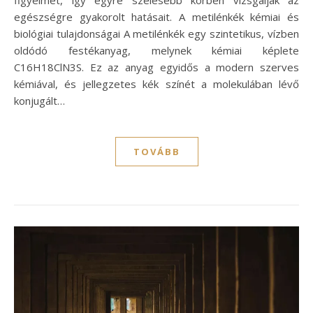
egészségre gyakorolt hatásait. A metilénkék kémiai és
biológiai tulajdonságai A metilénkék egy szintetikus, vízben
oldódó festékanyag, melynek kémiai képlete
C16H18ClN3S. Ez az anyag egyidős a modern szerves
kémiával, és jellegzetes kék színét a molekulában lévő
konjugált…
TOVÁBB