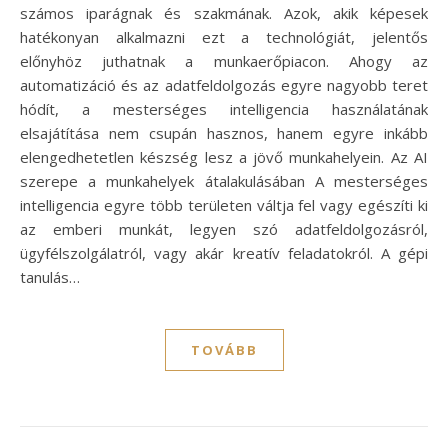
számos iparágnak és szakmának. Azok, akik képesek
hatékonyan alkalmazni ezt a technológiát, jelentős
előnyhöz juthatnak a munkaerőpiacon. Ahogy az
automatizáció és az adatfeldolgozás egyre nagyobb teret
hódít, a mesterséges intelligencia használatának
elsajátítása nem csupán hasznos, hanem egyre inkább
elengedhetetlen készség lesz a jövő munkahelyein. Az AI
szerepe a munkahelyek átalakulásában A mesterséges
intelligencia egyre több területen váltja fel vagy egészíti ki
az emberi munkát, legyen szó adatfeldolgozásról,
ügyfélszolgálatról, vagy akár kreatív feladatokról. A gépi
tanulás…
TOVÁBB