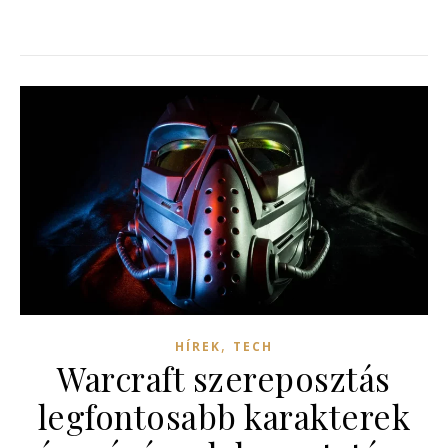
,
HÍREK
TECH
Warcraft szereposztás
legfontosabb karakterek