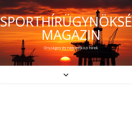
SPORTHÍRÜGYNÖKS
MAGAZIN
Országos és nemzetközi hírek