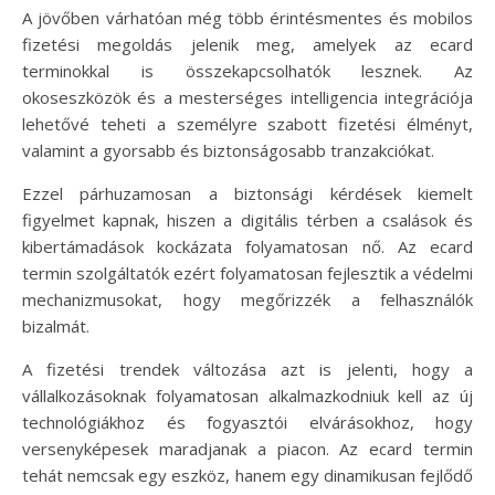
A jövőben várhatóan még több érintésmentes és mobilos
fizetési megoldás jelenik meg, amelyek az ecard
terminokkal is összekapcsolhatók lesznek. Az
okoseszközök és a mesterséges intelligencia integrációja
lehetővé teheti a személyre szabott fizetési élményt,
valamint a gyorsabb és biztonságosabb tranzakciókat.
Ezzel párhuzamosan a biztonsági kérdések kiemelt
figyelmet kapnak, hiszen a digitális térben a csalások és
kibertámadások kockázata folyamatosan nő. Az ecard
termin szolgáltatók ezért folyamatosan fejlesztik a védelmi
mechanizmusokat, hogy megőrizzék a felhasználók
bizalmát.
A fizetési trendek változása azt is jelenti, hogy a
vállalkozásoknak folyamatosan alkalmazkodniuk kell az új
technológiákhoz és fogyasztói elvárásokhoz, hogy
versenyképesek maradjanak a piacon. Az ecard termin
tehát nemcsak egy eszköz, hanem egy dinamikusan fejlődő