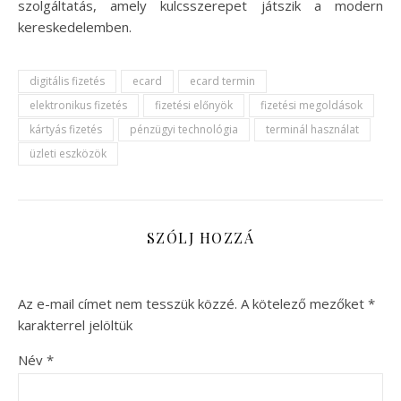
szolgáltatás, amely kulcsszerepet játszik a modern
kereskedelemben.
digitális fizetés
ecard
ecard termin
elektronikus fizetés
fizetési előnyök
fizetési megoldások
kártyás fizetés
pénzügyi technológia
terminál használat
üzleti eszközök
SZÓLJ HOZZÁ
Az e-mail címet nem tesszük közzé.
A kötelező mezőket
*
karakterrel jelöltük
Név
*