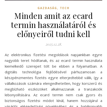
,
GAZDASÁG
TECH
Minden amit az ecard
termin használatáról és
előnyeiről tudni kell
2025.12.28.
Az elektronikus fizetési megoldások napjainkban egyre
nagyobb teret hódítanak, és az ecard termin használata
kiemelkedő szerepet tölt be ebben a folyamatban. A
digitális technológia fejlődésével párhuzamosan a
készpénzmentes fizetés egyre elterjedtebbé válik, így a
vállalkozások számára elengedhetetlen, hogy korszerű és
megbízható eszközöket alkalmazzanak a tranzakciók
lebonyolítására. Az ecard termin nem csak gyors és
biztonságos fizetési módot kínál, hanem hozzájárul a
vásárlói elégedettség növeléséhez és a hatékonyabb