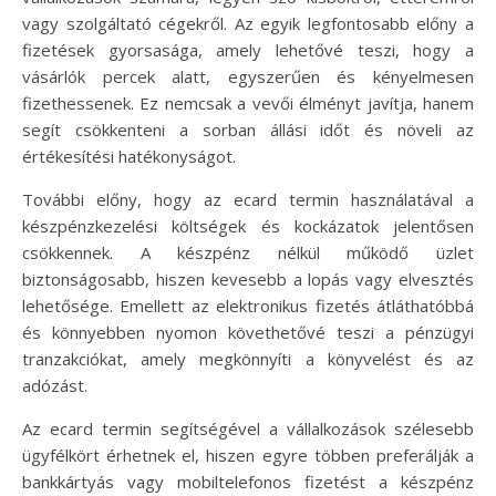
vagy szolgáltató cégekről. Az egyik legfontosabb előny a
fizetések gyorsasága, amely lehetővé teszi, hogy a
vásárlók percek alatt, egyszerűen és kényelmesen
fizethessenek. Ez nemcsak a vevői élményt javítja, hanem
segít csökkenteni a sorban állási időt és növeli az
értékesítési hatékonyságot.
További előny, hogy az ecard termin használatával a
készpénzkezelési költségek és kockázatok jelentősen
csökkennek. A készpénz nélkül működő üzlet
biztonságosabb, hiszen kevesebb a lopás vagy elvesztés
lehetősége. Emellett az elektronikus fizetés átláthatóbbá
és könnyebben nyomon követhetővé teszi a pénzügyi
tranzakciókat, amely megkönnyíti a könyvelést és az
adózást.
Az ecard termin segítségével a vállalkozások szélesebb
ügyfélkört érhetnek el, hiszen egyre többen preferálják a
bankkártyás vagy mobiltelefonos fizetést a készpénz