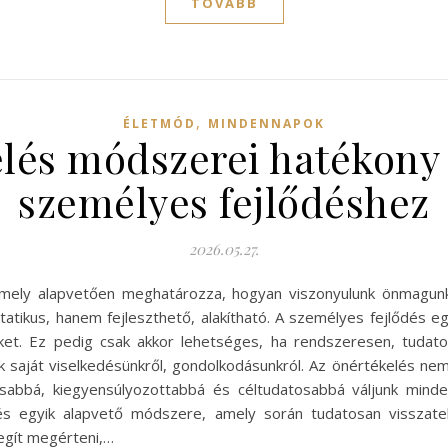
TOVÁBB
,
ÉLETMÓD
MINDENNAPOK
lés módszerei hatékony
személyes fejlődéshez
2026.05.27.
amely alapvetően meghatározza, hogyan viszonyulunk önmagunkh
atikus, hanem fejleszthető, alakítható. A személyes fejlődés eg
inket. Ez pedig csak akkor lehetséges, ha rendszeresen, tudat
 saját viselkedésünkről, gondolkodásunkról. Az önértékelés n
sabbá, kiegyensúlyozottabbá és céltudatosabbá váljunk minde
és egyik alapvető módszere, amely során tudatosan visszateki
segít megérteni,…