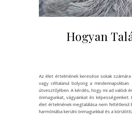
Hogyan Talá
Az élet értelmének keresése sokak számára a
vagy céltalanul bolyong a mindennapokban. 
útvesztőjében. A kérdés, hogy mi ad valódi é
önmagunkat, vágyainkat és képességeinket. Ez 
élet értelmének megtalálása nem feltétlenül
harmóniába kerülni önmagunkkal és a körülött