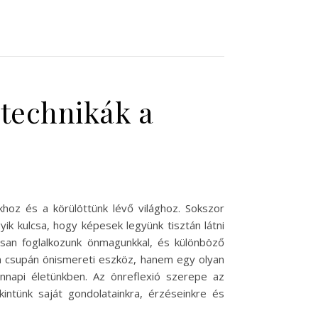
 technikák a
oz és a körülöttünk lévő világhoz. Sokszor
yik kulcsa, hogy képesek legyünk tisztán látni
osan foglalkozunk önmagunkkal, és különböző
em csupán önismereti eszköz, hanem egy olyan
nnapi életünkben. Az önreflexió szerepe az
ntünk saját gondolatainkra, érzéseinkre és