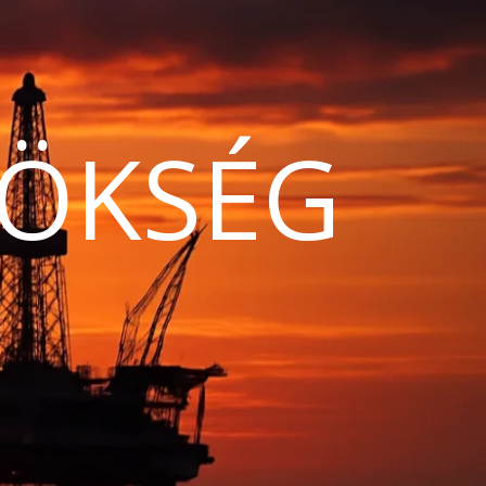
ÖKSÉG
N