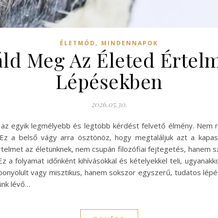
,
ÉLETMÓD
MINDENNAPOK
ld Meg Az Életed Értel
Lépésekben
2026.05.30.
z egyik legmélyebb és legtöbb kérdést felvető élmény. Nem rit
Ez a belső vágy arra ösztönöz, hogy megtaláljuk azt a kapasz
rtelmet az életünknek, nem csupán filozófiai fejtegetés, hanem
a folyamat időnként kihívásokkal és kételyekkel teli, ugyanakkor
 bonyolult vagy misztikus, hanem sokszor egyszerű, tudatos lépé
ünk lévő…