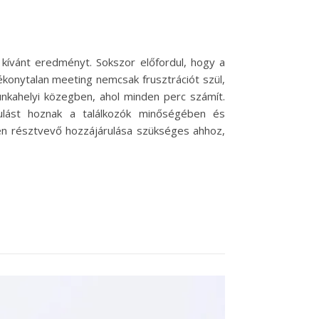
ívánt eredményt. Sokszor előfordul, hogy a
ékonytalan meeting nemcsak frusztrációt szül,
unkahelyi közegben, ahol minden perc számít.
lást hoznak a találkozók minőségében és
 résztvevő hozzájárulása szükséges ahhoz,