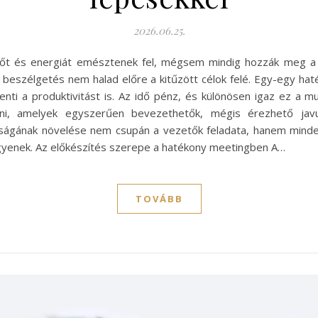
2026.06.25.
őt és energiát emésztenek fel, mégsem mindig hozzák meg a k
beszélgetés nem halad előre a kitűzött célok felé. Egy-egy hat
enti a produktivitást is. Az idő pénz, és különösen igaz ez a m
ni, amelyek egyszerűen bevezethetők, mégis érezhető javu
ágának növelése nem csupán a vezetők feladata, hanem minden
gyenek. Az előkészítés szerepe a hatékony meetingben A…
TOVÁBB