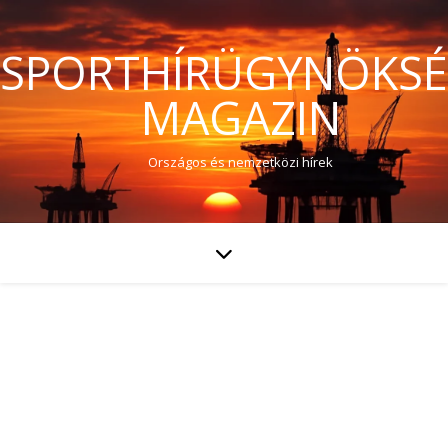
SPORTHÍRÜGYNÖKS
MAGAZIN
Országos és nemzetközi hírek