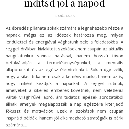
indítsd jól a napod
2026.02.21.
Az ébredés pillanata sokak számára a legnehezebb része a
napnak, mégis ez az időszak határozza meg, milyen
lendülettel és energiával vághatunk bele a feladatokba. A
reggeli órákban kialakított szokások nem csupán az aktuális
hangulatunkra vannak hatással, hanem hosszú távon
befolyásolják a termelékenységünket, a mentális
állapotunkat és az egész életvitelünket. Sokan úgy vélik,
hogy a siker titka nem csak a kemény munka, hanem az is,
hogy miként kezdjük a napunkat. A reggeli rutinok,
amelyeket a sikeres emberek követnek, nem véletlenül
váltak világhírűvé: apró, ám tudatos lépések sorozatából
állnak, amelyek megalapozzák a nap egészére kiterjedő
fókuszt és motivációt. Ezek a szokások nem csupán
inspiráló példák, hanem jól alkalmazható stratégiák is bárki
számára,…