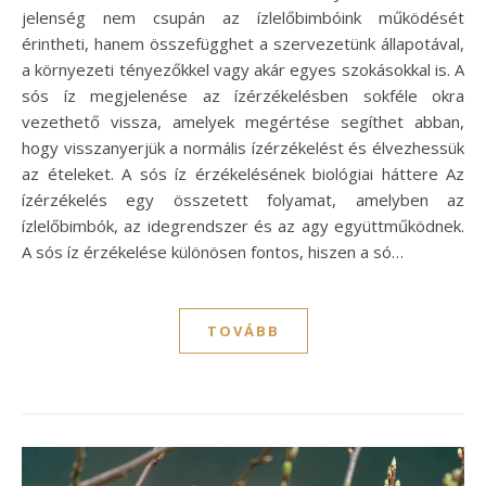
jelenség nem csupán az ízlelőbimbóink működését
érintheti, hanem összefügghet a szervezetünk állapotával,
a környezeti tényezőkkel vagy akár egyes szokásokkal is. A
sós íz megjelenése az ízérzékelésben sokféle okra
vezethető vissza, amelyek megértése segíthet abban,
hogy visszanyerjük a normális ízérzékelést és élvezhessük
az ételeket. A sós íz érzékelésének biológiai háttere Az
ízérzékelés egy összetett folyamat, amelyben az
ízlelőbimbók, az idegrendszer és az agy együttműködnek.
A sós íz érzékelése különösen fontos, hiszen a só…
TOVÁBB