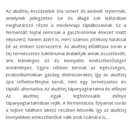
Az aludttej évszázadok óta ismert és kedvelt tejtermék,
amelynek jellegzetes íze és állaga sok kultúrában
meghatározó része a mindennapi táplálkozásnak. Ez a
fermentált tejital nemcsak a gasztronómiai élvezet miatt
népszerű, hanem azért is, mert számos jótékony hatással
bír az emberi szervezetre. Az aludttej előállítása során a
tej természetes baktériumai átalakítják annak összetevőit,
ami különleges ízt és könnyebb emészthetőséget
eredményez. Egyre többen keresik az egészséges,
probiotikumokban gazdag élelmiszereket, így az aludttej
újra reflektorfénybe került, mint egy természetes és
tápláló alternatíva. Az aludttej tápanyagtartalma és előnyei
Az aludttej egyik legfontosabb előnye
tápanyagtartalmában rejlik. A fermentációs folyamat során
a tejben található laktóz részben lebomlik, így az aludttej
könnyebben emészthetővé válik azok számára is,…