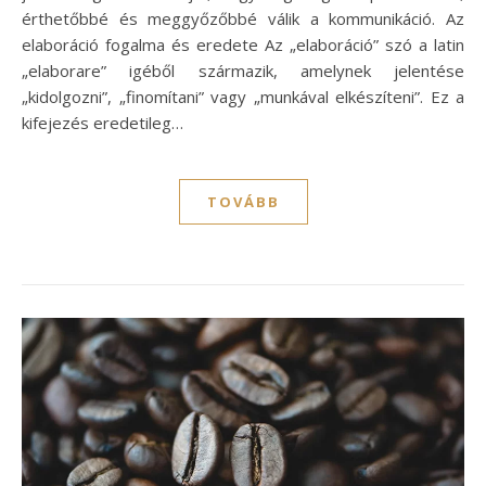
érthetőbbé és meggyőzőbbé válik a kommunikáció. Az
elaboráció fogalma és eredete Az „elaboráció” szó a latin
„elaborare” igéből származik, amelynek jelentése
„kidolgozni”, „finomítani” vagy „munkával elkészíteni”. Ez a
kifejezés eredetileg…
TOVÁBB