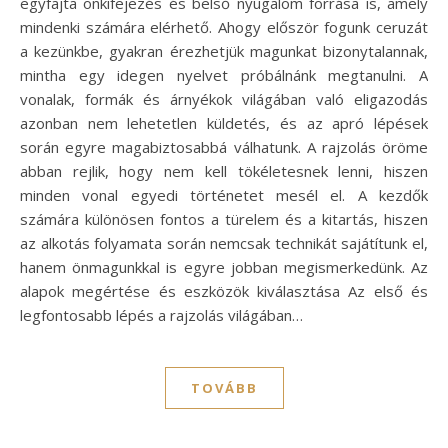
egyfajta önkifejezés és belső nyugalom forrása is, amely
mindenki számára elérhető. Ahogy először fogunk ceruzát
a kezünkbe, gyakran érezhetjük magunkat bizonytalannak,
mintha egy idegen nyelvet próbálnánk megtanulni. A
vonalak, formák és árnyékok világában való eligazodás
azonban nem lehetetlen küldetés, és az apró lépések
során egyre magabiztosabbá válhatunk. A rajzolás öröme
abban rejlik, hogy nem kell tökéletesnek lenni, hiszen
minden vonal egyedi történetet mesél el. A kezdők
számára különösen fontos a türelem és a kitartás, hiszen
az alkotás folyamata során nemcsak technikát sajátítunk el,
hanem önmagunkkal is egyre jobban megismerkedünk. Az
alapok megértése és eszközök kiválasztása Az első és
legfontosabb lépés a rajzolás világában…
TOVÁBB