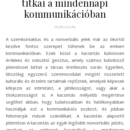
titkai a mindennapi
kommunikációban
2026.02.09.
A szemkontaktus és a nonverbális jelek már az ókortól
kezdve fontos szerepet töltenek be az emberi
kommunikációban. Ezek közül a kacsintás különösen
érdekes és sokszínű gesztus, amely számos különböző
jelentéssel bírhat a társas érintkezés során. Egyetlen,
látszólag egyszerű szemmozdulat mögött összetett
kulturális és érzelmi tartalmak rejtőznek, amelyek képesek
kifejezni az intimitást, a játékosságot, vagy akár a
titokzatosságot is. A kacsintás mélyebb megértése
segíthet abban, hogy tudatosabban és hatékonyabban
használjuk ezt a kommunikációs eszközt, és jobban
felismerjük mások szándékait. A kacsintás alapvető
jelentései A kacsintás az egyik legősibb nonverbális jelzés,
amelyet az emberek használnak a mindennapi