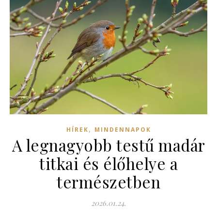
,
HÍREK
MINDENNAPOK
A legnagyobb testű madár
titkai és élőhelye a
természetben
2026.01.24.