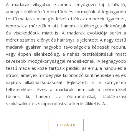
A madarak világában számos lenyűgöző faj található,
amelyek különböző méretűek és formájúak. A legnagyobb
testű madarak mindig is felkeltették az emberek figyelmét,
nemcsak a méretük miatt, hanem a különleges életmódjuk
és viselkedésük miatt is. A madarak evolúciója során a
méret számos előnyt és hátrányt is jelentett. A nagy testű
madarak gyakran nagyobb távolságokra képesek repülni,
vagy éppen ellenkezőleg, a nehéz testfelépítésük miatt
kevesebb mozgékonysággal rendelkeznek. A legnagyobb
testű madarak közé tartozik például az emu, a nandú és a
strucc, amelyek mindegyike különböző kontinenseken él, és
sajátos alkalmazkodásokat fejlesztett ki a környezeti
feltételekhez. Ezek a madarak nemcsak a méretükkel
tűnnek ki, hanem az életmódjukkal, táplálkozási
szokásaikkal és szaporodási viselkedésükkel is. A…
TOVÁBB