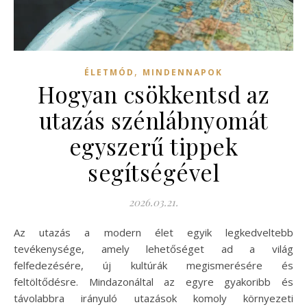
,
ÉLETMÓD
MINDENNAPOK
Hogyan csökkentsd az
utazás szénlábnyomát
egyszerű tippek
segítségével
2026.03.21.
Az utazás a modern élet egyik legkedveltebb
tevékenysége, amely lehetőséget ad a világ
felfedezésére, új kultúrák megismerésére és
feltöltődésre. Mindazonáltal az egyre gyakoribb és
távolabbra irányuló utazások komoly környezeti