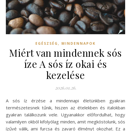
,
EGÉSZSÉG
MINDENNAPOK
Miért van mindennek sós
íze A sós íz okai és
kezelése
2026.01.26.
A sós íz érzése a mindennapi életünkben gyakran
természetesnek tűnik, hiszen az ételekben és italokban
gyakran találkozunk vele. Ugyanakkor előfordulhat, hogy
valamilyen okból kifolyólag minden, amit megkóstolunk, sós
ízűvé válik, ami furcsa és zavaró élményt okozhat. Ez a