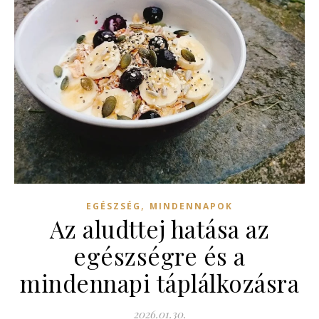
,
EGÉSZSÉG
MINDENNAPOK
Az aludttej hatása az
egészségre és a
mindennapi táplálkozásra
2026.01.30.