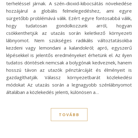
terheléssel járnak. A szén-dioxid-kibocsátás növekedése
hozzájárul a globális felmelegedéshez, ami egyre
sürgetőbb problémává válik. Ezért egyre fontosabbá válik,
hogy tudatosan gondolkozzunk arról, hogyan
csökkenthetjük az utazás során keletkező környezeti
lábnyomot. Nem szükséges radikális változtatásokba
kezdeni vagy lemondani a kalandokról; apró, egyszerű
lépésekkel is jelentős eredményeket érhetünk el. Az ilyen
tudatos döntések nemcsak a bolygónak kedveznek, hanem
hosszú távon az utazók pénztárcáját és élményeit is
gazdagíthatják. Válassz környezetbarát közlekedési
módokat Az utazás során a legnagyobb szénlábnyomot
általában a közlekedés jelenti, különösen a…
TOVÁBB