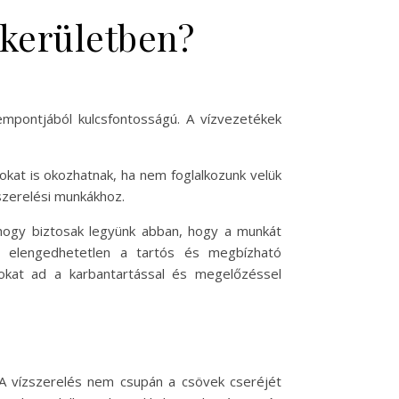
 kerületben?
empontjából kulcsfontosságú. A vízvezetékek
at is okozhatnak, ha nem foglalkozunk velük
zszerelési munkákhoz.
 hogy biztosak legyünk abban, hogy a munkát
a elengedhetetlen a tartós és megbízható
okat ad a karbantartással és megelőzéssel
A vízszerelés nem csupán a csövek cseréjét