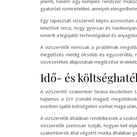
jelenti, hanem egy komplex rendszer műkö
gyakorlati ismeretekkel, amelyek elengedhet
Egy tapasztalt vízszerelő képes azonosítani 
lehetővé teszi, hogy gyorsan és hatékonyan 
ismerik a legújabb technológiákat és anyagok
A vízszerelők nemcsak a problémák megoldás
megelőzés mindig olcsóbb és egyszerűbb, mi
vízvezetékek állapotának megőrzése érdekébe
Idő- és költséghat
A vízszerelő szakember hívása kezdetben t
hajlamos a DIY (csináld magad) megoldáso
esetben újabb költségeket vonhat maga után, am
A vízszerelők általában rendelkeznek a szük
vízszerelők pontosan tudják, hogyan kell elj
szakemberek által végzett munka általában gar