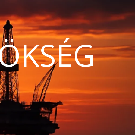
ÖKSÉG
N