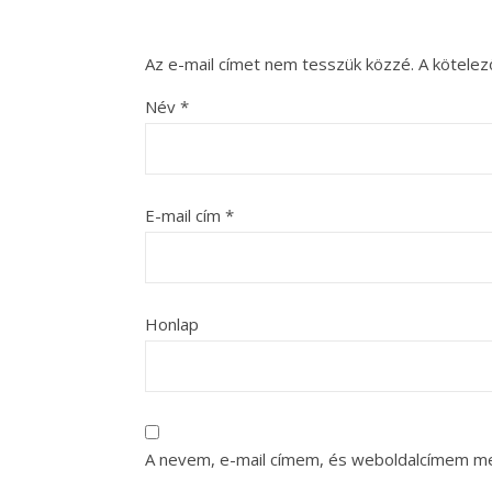
Az e-mail címet nem tesszük közzé.
A kötele
Név
*
E-mail cím
*
Honlap
A nevem, e-mail címem, és weboldalcímem m