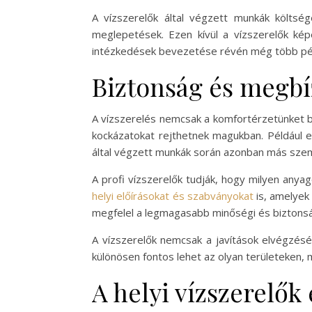
A vízszerelők által végzett munkák költség
meglepetések. Ezen kívül a vízszerelők ké
intézkedések bevezetése révén még több pén
Biztonság és megb
A vízszerelés nemcsak a komfortérzetünket b
kockázatokat rejthetnek magukban. Például e
által végzett munkák során azonban más szemp
A profi vízszerelők tudják, hogy milyen anyag
helyi előírásokat és szabványokat
is, amelyek
megfelel a legmagasabb minőségi és biztonsá
A vízszerelők nemcsak a javítások elvégzés
különösen fontos lehet az olyan területeken, m
A helyi vízszerelők