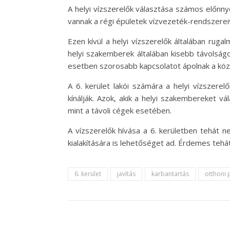
A helyi vízszerelők választása számos előnnye
vannak a régi épületek vízvezeték-rendszerei
Ezen kívül a helyi vízszerelők általában ru
helyi szakemberek általában kisebb távolságok
esetben szorosabb kapcsolatot ápolnak a közö
A 6. kerület lakói számára a helyi vízszer
kínálják. Azok, akik a helyi szakembereket v
mint a távoli cégek esetében.
A vízszerelők hívása a 6. kerületben tehá
kialakítására is lehetőséget ad. Érdemes tehá
6. kerület
javítás
karbantartás
otthoni