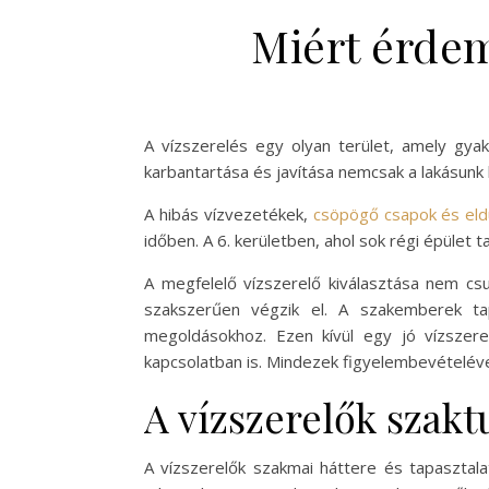
Miért érdem
A vízszerelés egy olyan terület, amely gya
karbantartása és javítása nemcsak a lakásunk 
A hibás vízvezetékek,
csöpögő csapok és eldu
időben. A 6. kerületben, ahol sok régi épület 
A megfelelő vízszerelő kiválasztása nem cs
szakszerűen végzik el. A szakemberek ta
megoldásokhoz. Ezen kívül egy jó vízszer
kapcsolatban is. Mindezek figyelembevételéve
A vízszerelők szakt
A vízszerelők szakmai háttere és tapaszta