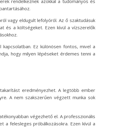
erek rendelkeznek azokkal a tudományos és
bantartásához.
ól vagy eldugult lefolyóról. Az ő szaktudásuk
t és a költségeket. Ezen kívül a vízszerelők
dásokhoz.
 kapcsolatban. Ez különösen fontos, mivel a
ndja, hogy milyen lépéseket érdemes tenni a
gtakarítást eredményezhet. A legtöbb ember
nyre. A nem szakszerűen végzett munka sok
atékonyabban végezhető el. A professzionális
et a felesleges próbálkozásokra. Ezen kívül a