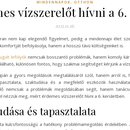
,
MINDENNAPOK
OTTHON
es vízszerelőt hívni a 6.
2025.11.26.
kran nem kap elegendő figyelmet, pedig a mindennapi élet sz
komfortját befolyásolja, hanem a hosszú távú költségeinket is.
gult lefolyók
nemcsak bosszantó problémák, hanem komoly károk
található, különösen fontos, hogy szakmai segítséget kérjünk a ví
upán a gyors megoldások megtalálásáról szól, hanem arról is,
pasztalata, szaktudása és a megfelelő eszközök használat
elő nemcsak a problémák megoldásában segít, hanem tanács
l nézzük meg, miért érdemes vízszerelőt hívni a 6. kerületben.
udása és tapasztalata
lata kulcsfontosságú a hatékony problémamegoldás érdekében. 