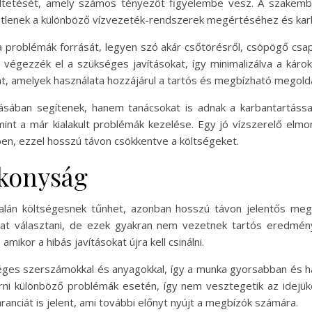
dtetését, amely számos tényezőt figyelembe vesz. A szakemb
etlenek a különböző vízvezeték-rendszerek megértéséhez és kar
a problémák forrását, legyen szó akár csőtörésről, csöpögő csapr
végezzék el a szükséges javításokat, így minimalizálva a károka
at, amelyek használata hozzájárul a tartós és megbízható megol
ában segítenek, hanem tanácsokat is adnak a karbantartással
nt a már kialakult problémák kezelése. Egy jó vízszerelő elmo
n, ezzel hosszú távon csökkentve a költségeket.
ékonyság
alán költségesnek tűnhet, azonban hosszú távon jelentős me
kat választani, de ezek gyakran nem vezetnek tartós eredmé
ikor a hibás javításokat újra kell csinálni.
séges szerszámokkal és anyagokkal, így a munka gyorsabban és h
árni különböző problémák esetén, így nem vesztegetik az idejük
anciát is jelent, ami további előnyt nyújt a megbízók számára.