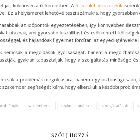
l jár, különösen a 6. kerületben. A
6. kerületi vízszerelők
ismerik 
vel. Ez a helyismeret lehetővé teszi számukra, hogy gyorsabban
galmasabbak az időpontok egyeztetésében, így könnyebben illeszt
at utaznak, ami gyorsabb kiszállítást és csökkentett költségeke
sséggel, és hajlandóak figyelmet fordítani az egyedi igényekre i
elők nemcsak a megoldások gyorsaságát, hanem a megbízhatósá
álasztják, gyakran tapasztalják, hogy a szolgáltatás minősége 
t nemcsak a problémák megoldására, hanem egy biztonságosabb,
t szakember segítségét kérni, hogy elkerüljük a későbbi problém
 problémák
szakemberek
szakmai tanácsok
szolgáltatások
v
SZÓLJ HOZZÁ