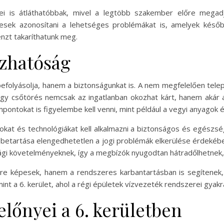
ei is átláthatóbbak, mivel a legtöbb szakember előre megadj
pesek azonosítani a lehetséges problémákat is, amelyek késő
zt takaríthatunk meg.
ízhatóság
efolyásolja, hanem a biztonságunkat is. A nem megfelelően telep
gy csőtörés nemcsak az ingatlanban okozhat kárt, hanem akár 
ontokat is figyelembe kell venni, mint például a vegyi anyagok é
okat és technológiákat kell alkalmazni a biztonságos és egészsé
 betartása elengedhetetlen a jogi problémák elkerülése érdekében
gi követelményeknek, így a megbízók nyugodtan hátradőlhetnek,
ére képesek, hanem a rendszeres karbantartásban is segítenek
int a 6. kerület, ahol a régi épületek vízvezeték rendszerei gyakr
 előnyei a 6. kerületben