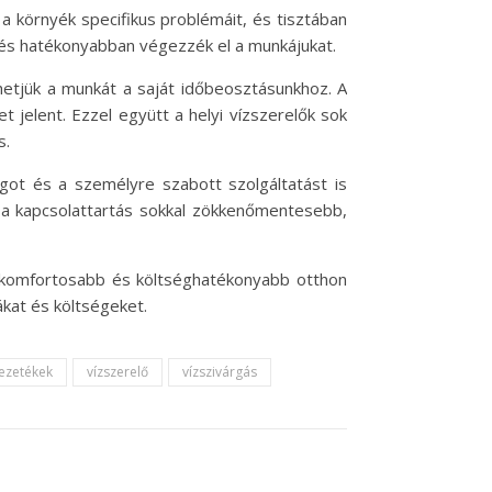
a környék specifikus problémáit, és tisztában
 és hatékonyabban végezzék el a munkájukat.
hetjük a munkát a saját időbeosztásunkhoz. A
t jelent. Ezzel együtt a helyi vízszerelők sok
s.
got és a személyre szabott szolgáltatást is
és a kapcsolattartás sokkal zökkenőmentesebb,
 komfortosabb és költséghatékonyabb otthon
ákat és költségeket.
ezetékek
vízszerelő
vízszivárgás