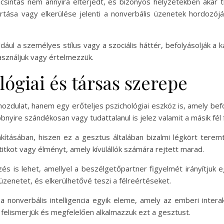
csintás nem annyira elterjedt, és bizonyos helyzetekben akár ti
ása vagy elkerülése jelenti a nonverbális üzenetek hordozójá
dául a személyes stílus vagy a szociális háttér, befolyásolják 
használjuk vagy értelmezzük.
lógiai és társas szerepe
dulat, hanem egy erőteljes pszichológiai eszköz is, amely befo
bnyire szándékosan vagy tudattalanul is jelez valamit a másik fél 
lakításában, hiszen ez a gesztus általában bizalmi légkört tere
itkot vagy élményt, amely kívülállók számára rejtett marad.
lzés is lehet, amellyel a beszélgetőpartner figyelmét irányítjuk 
 üzenetet, és elkerülhetővé teszi a félreértéseket.
 a nonverbális intelligencia egyik eleme, amely az emberi inter
felismerjük és megfelelően alkalmazzuk ezt a gesztust.