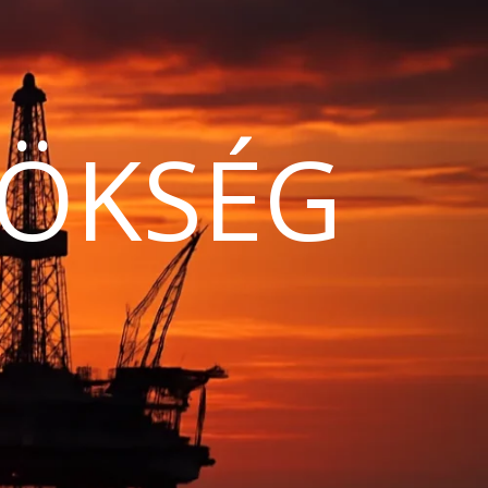
ÖKSÉG
N