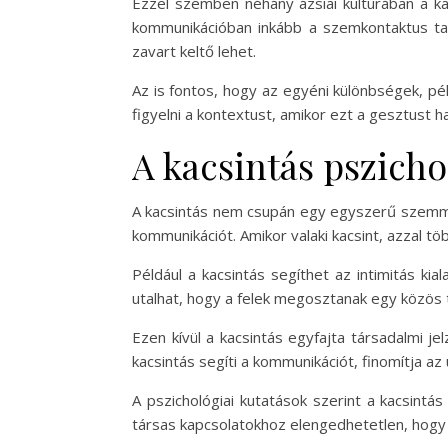
Ezzel szemben néhány ázsiai kultúrában a ka
kommunikációban inkább a szemkontaktus tart
zavart keltő lehet.
Az is fontos, hogy az egyéni különbségek, pél
figyelni a kontextust, amikor ezt a gesztust 
A kacsintás pszicho
A kacsintás nem csupán egy egyszerű szemmoz
kommunikációt. Amikor valaki kacsint, azzal töb
Például a kacsintás segíthet az intimitás kia
utalhat, hogy a felek megosztanak egy közös t
Ezen kívül a kacsintás egyfajta társadalmi je
kacsintás segíti a kommunikációt, finomítja az
A pszichológiai kutatások szerint a kacsintás
társas kapcsolatokhoz elengedhetetlen, hogy 