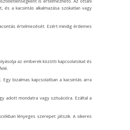
szteletlenségként is értelmezhető. Az ottani
t, és a kacsintás alkalmazása szokatlan vagy
a kacsintás értelmezését. Ezért mindig érdemes
lyásolja az emberek közötti kapcsolatokat és
felé.
mt. Egy bizalmas kapcsolatban a kacsintás arra
egy adott mondatra vagy szituációra. Ezáltal a
akciókban lényeges szerepet játszik. A sikeres