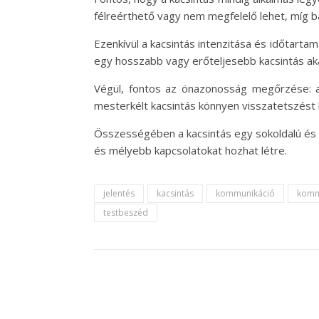
félreérthető vagy nem megfelelő lehet, míg ba
Ezenkívül a kacsintás intenzitása és időtarta
egy hosszabb vagy erőteljesebb kacsintás aká
Végül, fontos az önazonosság megőrzése: a 
mesterkélt kacsintás könnyen visszatetszést 
Összességében a kacsintás egy sokoldalú és 
és mélyebb kapcsolatokat hozhat létre.
jelentés
kacsintás
kommunikáció
komm
testbeszéd