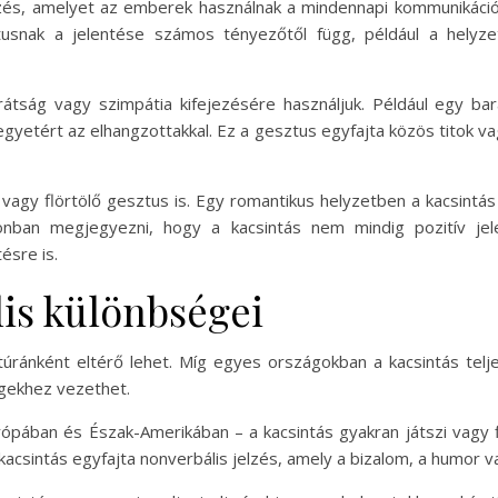
elzés, amelyet az emberek használnak a mindennapi kommunikáci
usnak a jelentése számos tényezőtől függ, például a helyzettő
tság vagy szimpátia kifejezésére használjuk. Például egy bará
etért az elhangzottakkal. Ez a gesztus egyfajta közös titok vagy 
ó vagy flörtölő gesztus is. Egy romantikus helyzetben a kacsint
nban megjegyezni, hogy a kacsintás nem mindig pozitív jele
ésre is.
lis különbségei
ultúránként eltérő lehet. Míg egyes országokban a kacsintás te
gekhez vezethet.
rópában és Észak-Amerikában – a kacsintás gyakran játszi vagy f
 kacsintás egyfajta nonverbális jelzés, amely a bizalom, a humor 