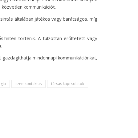
, közvetlen kommunikációt.
csintás általában játékos vagy barátságos, míg
intén történik. A túlzottan erőltetett vagy
.
t gazdagíthatja mindennapi kommunikációnkat,
ógia
szemkontaktus
társas kapcsolatok