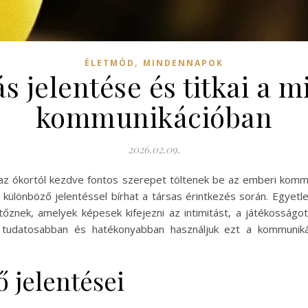
,
ÉLETMÓD
MINDENNAPOK
ás jelentése és titkai a 
kommunikációban
2026.02.09.
az ókortól kezdve fontos szerepet töltenek be az emberi kommu
különböző jelentéssel bírhat a társas érintkezés során. Egyet
jtőznek, amelyek képesek kifejezni az intimitást, a játékosságot
tudatosabban és hatékonyabban használjuk ezt a kommunikác
ő jelentései