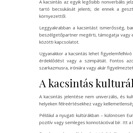
A kacsintás az egyik legősibb nonverbális j
tartó becsukását jelenti, de ennek a geszt
környezettől.
Leggyakrabban a kacsintást ismerősség, bará
beszélgetőpartner megérti, támogatja vagy egy
közötti kapcsolatot.
Ugyanakkor a kacsintás lehet figyelemfelhív
érdeklődést vagy a szimpátiát. Fontos azo
szarkazmusra, iróniára vagy akár figyelmeztet
A kacsintás kulturá
A kacsintás jelentése nem univerzális, és k
helyeken félreértésekhez vagy kellemetlensé
Például a nyugati kultúrákban – különösen Eu
pozitív vagy semleges konnotációval bír. Itt a