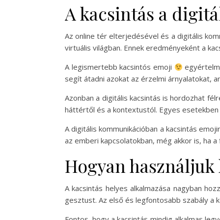
A kacsintás a digi
Az online tér elterjedésével és a digitális k
virtuális világban. Ennek eredményeként a kacs
A legismertebb kacsintós emoji
egyértelműe
segít átadni azokat az érzelmi árnyalatokat,
Azonban a digitális kacsintás is hordozhat fé
háttértől és a kontextustól. Egyes esetekben e
A digitális kommunikációban a kacsintás emoj
az emberi kapcsolatokban, még akkor is, ha a fiz
Hogyan használjuk 
A kacsintás helyes alkalmazása nagyban hozz
gesztust. Az első és legfontosabb szabály a 
Fontos, hogy a kacsintás mindig alkalmas legy