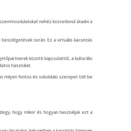
 a szemmozdulatokat nehéz közvetlenül átadni a
 beszélgetések során. Ez a virtuális kacsintás
tőpartnerek közötti kapcsolattól, a kulturális
datos használat.
s milyen fontos és sokoldalú szerepet tölt be
ndegy, hogy mikor és hogyan használjuk ezt a
 vagy hivatalos helyzetben a kacsintás könnyen