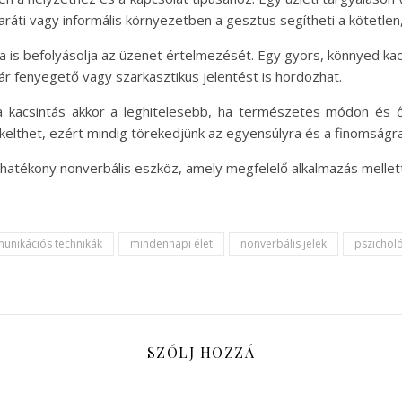
ráti vagy informális környezetben a gesztus segítheti a kötetlen
ma is befolyásolja az üzenet értelmezését. Egy gyors, könnyed ka
r fenyegető vagy szarkasztikus jelentést is hordozhat.
kacsintás akkor a leghitelesebb, ha természetes módon és ősz
kelthet, ezért mindig törekedjünk az egyensúlyra és a finomságra
hatékony nonverbális eszköz, amely megfelelő alkalmazás mellet
unikációs technikák
mindennapi élet
nonverbális jelek
pszichol
SZÓLJ HOZZÁ