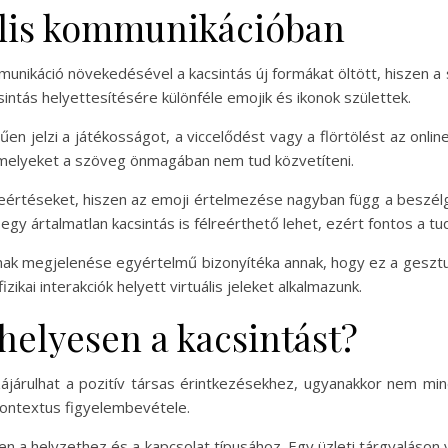
tális kommunikációban
ommunikáció növekedésével a kacsintás új formákat öltött, hiszen
intás helyettesítésére különféle emojik és ikonok születtek.
n jelzi a játékosságot, a viccelődést vagy a flörtölést az online
 amelyeket a szöveg önmagában nem tud közvetíteni.
lreértéseket, hiszen az emoji értelmezése nagyban függ a beszélge
gy ártalmatlan kacsintás is félreérthető lehet, ezért fontos a tu
inak megjelenése egyértelmű bizonyítéka annak, hogy ez a gesztu
ikai interakciók helyett virtuális jeleket alkalmazunk.
helyesen a kacsintást?
ájárulhat a pozitív társas érintkezésekhez, ugyanakkor nem mi
kontextus figyelembevétele.
en a helyzethez és a kapcsolat típusához. Egy üzleti tárgyaláson