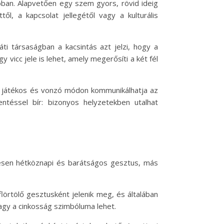
óban. Alapvetően egy szem gyors, rövid ideig
l, a kapcsolat jellegétől vagy a kulturális
ti társaságban a kacsintás azt jelzi, hogy a
vicc jele is lehet, amely megerősíti a két fél
ás játékos és vonzó módon kommunikálhatja az
ntéssel bír: bizonyos helyzetekben utalhat
ljesen hétköznapi és barátságos gesztus, más
lörtölő gesztusként jelenik meg, és általában
vagy a cinkosság szimbóluma lehet.