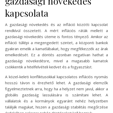
gazdasági növekedés
kapcsolata
A gazdasági növekedés és az infláció közötti kapcsolat
rendkívül összetett. A mért inflációs ráták mellett a
gazdasági növekedés üteme is fontos tényező. Amikor az
infláció túllépi a megengedett szintet, a központi bankok
gyakran emelik a kamatlábakat, hogy megfékezzék az árak
emelkedését. Ez a döntés azonban negatívan hathat a
gazdasági növekedésre, mivel a magasabb kamatok
csökkentik a hitelfelvételi kedvet és a fogyasztást.
A közel-keleti konfliktusokkal kapcsolatos inflációs nyomás
hosszú távon is érezhető lehet. A gazdasági elemzők
figyelmeztetnek arra, hogy ha a helyzet nem javul, akkor a
globális gazdaság lassulására is számítani lehet. A
vállalatok és a kormányok egyaránt nehéz helyzetben
találják magukat, hiszen a gazdasági stabilitás megőrzése
érdekében sokszor nehéz döntéseket kell hozniuk.