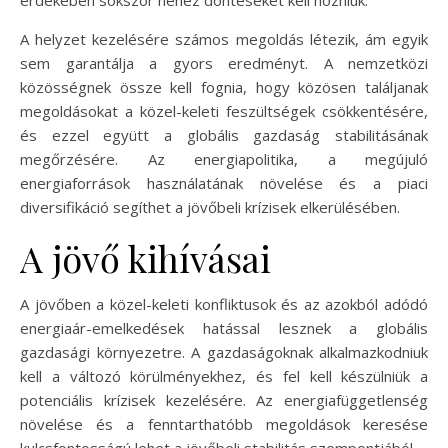
A helyzet kezelésére számos megoldás létezik, ám egyik
sem garantálja a gyors eredményt. A nemzetközi
közösségnek össze kell fognia, hogy közösen találjanak
megoldásokat a közel-keleti feszültségek csökkentésére,
és ezzel együtt a globális gazdaság stabilitásának
megőrzésére. Az energiapolitika, a megújuló
energiaforrások használatának növelése és a piaci
diversifikáció segíthet a jövőbeli krízisek elkerülésében.
A jövő kihívásai
A jövőben a közel-keleti konfliktusok és az azokból adódó
energiaár-emelkedések hatással lesznek a globális
gazdasági környezetre. A gazdaságoknak alkalmazkodniuk
kell a változó körülményekhez, és fel kell készülniük a
potenciális krízisek kezelésére. Az energiafüggetlenség
növelése és a fenntarthatóbb megoldások keresése
kulcsfontosságú lehet a jövőbeli stabilitás szempontjából.