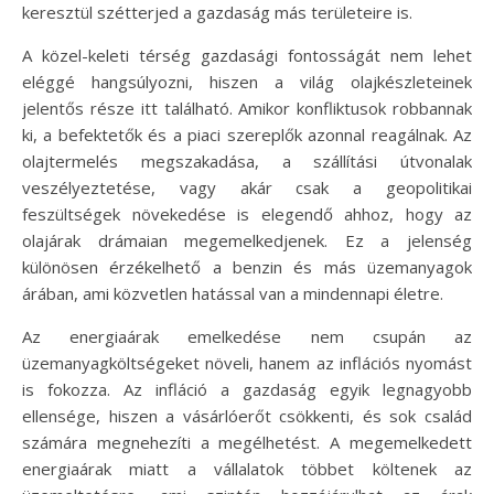
keresztül szétterjed a gazdaság más területeire is.
A közel-keleti térség gazdasági fontosságát nem lehet
eléggé hangsúlyozni, hiszen a világ olajkészleteinek
jelentős része itt található. Amikor konfliktusok robbannak
ki, a befektetők és a piaci szereplők azonnal reagálnak. Az
olajtermelés megszakadása, a szállítási útvonalak
veszélyeztetése, vagy akár csak a geopolitikai
feszültségek növekedése is elegendő ahhoz, hogy az
olajárak drámaian megemelkedjenek. Ez a jelenség
különösen érzékelhető a benzin és más üzemanyagok
árában, ami közvetlen hatással van a mindennapi életre.
Az energiaárak emelkedése nem csupán az
üzemanyagköltségeket növeli, hanem az inflációs nyomást
is fokozza. Az infláció a gazdaság egyik legnagyobb
ellensége, hiszen a vásárlóerőt csökkenti, és sok család
számára megnehezíti a megélhetést. A megemelkedett
energiaárak miatt a vállalatok többet költenek az