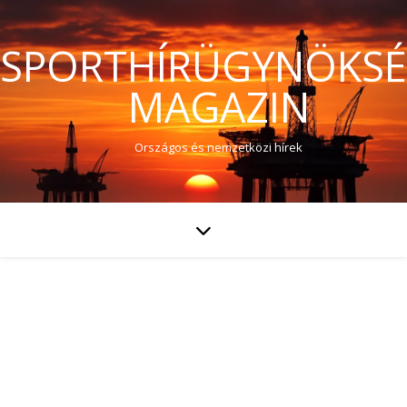
SPORTHÍRÜGYNÖKS
MAGAZIN
Országos és nemzetközi hírek