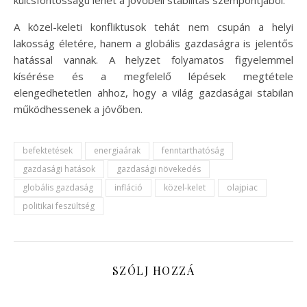
A közel-keleti konfliktusok tehát nem csupán a helyi
lakosság életére, hanem a globális gazdaságra is jelentős
hatással vannak. A helyzet folyamatos figyelemmel
kísérése és a megfelelő lépések megtétele
elengedhetetlen ahhoz, hogy a világ gazdaságai stabilan
működhessenek a jövőben.
befektetések
energiaárak
fenntarthatóság
gazdasági hatások
gazdasági növekedés
globális gazdaság
infláció
közel-kelet
olajpiac
politikai feszültség
SZÓLJ HOZZÁ