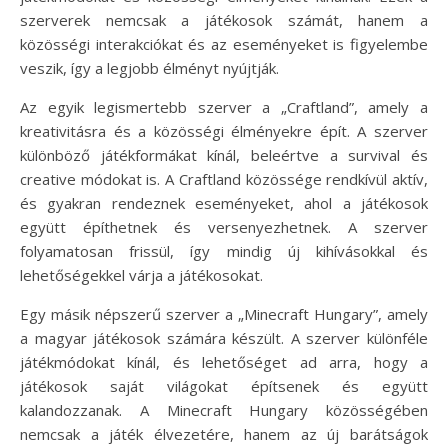
szerverek nemcsak a játékosok számát, hanem a
közösségi interakciókat és az eseményeket is figyelembe
veszik, így a legjobb élményt nyújtják.
Az egyik legismertebb szerver a „Craftland”, amely a
kreativitásra és a közösségi élményekre épít. A szerver
különböző játékformákat kínál, beleértve a survival és
creative módokat is. A Craftland közössége rendkívül aktív,
és gyakran rendeznek eseményeket, ahol a játékosok
együtt építhetnek és versenyezhetnek. A szerver
folyamatosan frissül, így mindig új kihívásokkal és
lehetőségekkel várja a játékosokat.
Egy másik népszerű szerver a „Minecraft Hungary”, amely
a magyar játékosok számára készült. A szerver különféle
játékmódokat kínál, és lehetőséget ad arra, hogy a
játékosok saját világokat építsenek és együtt
kalandozzanak. A Minecraft Hungary közösségében
nemcsak a játék élvezetére, hanem az új barátságok