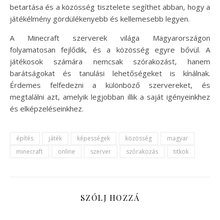
betartása és a közösség tisztelete segíthet abban, hogy a
játékélmény gördülékenyebb és kellemesebb legyen.
A Minecraft szerverek világa Magyarországon
folyamatosan fejlődik, és a közösség egyre bővül. A
játékosok számára nemcsak szórakozást, hanem
barátságokat és tanulási lehetőségeket is kínálnak.
Érdemes felfedezni a különböző szervereket, és
megtalálni azt, amelyik legjobban illik a saját igényeinkhez
és elképzeléseinkhez.
építés
játék
képességek
közösség
magyar
minecraft
online
szerver
szórakozás
titkok
SZÓLJ HOZZÁ