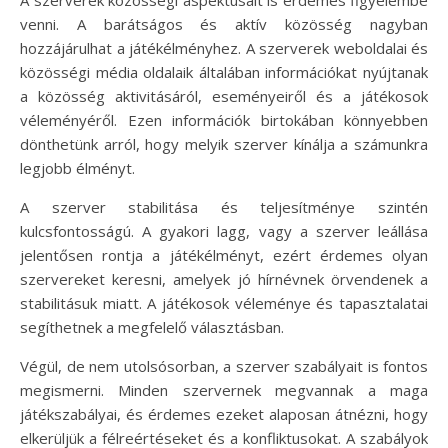
venni. A barátságos és aktív közösség nagyban
hozzájárulhat a játékélményhez. A szerverek weboldalai és
közösségi média oldalaik általában információkat nyújtanak
a közösség aktivitásáról, eseményeiről és a játékosok
véleményéről. Ezen információk birtokában könnyebben
dönthetünk arról, hogy melyik szerver kínálja a számunkra
legjobb élményt.
A szerver stabilitása és teljesítménye szintén
kulcsfontosságú. A gyakori lagg, vagy a szerver leállása
jelentősen rontja a játékélményt, ezért érdemes olyan
szervereket keresni, amelyek jó hírnévnek örvendenek a
stabilitásuk miatt. A játékosok véleménye és tapasztalatai
segíthetnek a megfelelő választásban.
Végül, de nem utolsósorban, a szerver szabályait is fontos
megismerni. Minden szervernek megvannak a maga
játékszabályai, és érdemes ezeket alaposan átnézni, hogy
elkerüljük a félreértéseket és a konfliktusokat. A szabályok