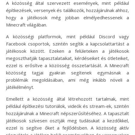
A közösség által szervezett események, mint például
építkezések, versenyek és találkozók, hozzájárulnak ahhoz,
hogy a játékosok még jobban elmélyedhessenek a
Minecraft világában.
A közösségi platformok, mint például Discord vagy
Facebook csoportok, szintén segítik a kapcsolattartást a
játékosok között. Ezeken a felületeken a játékosok
megoszthatják tapasztalataikat, kérdéseiket és ötleteiket,
ezzel is erősítve a közösség összetartását. A Minecraft
közösség tagjai gyakran segítenek egymásnak a
problémák megoldásában, ami még inkább növeli a
játékélményt.
Emellett a közösség által létrehozott tartalmak, mint
például építkezési tutoriálok, videók és stream-ek, szintén
hozzájárulnak a Minecraft népszerűsítéséhez. A tapasztalt
játékosok szívesen osztják meg tudásukat a kezdőkkel,
ezzel is segítve őket a fejlődésben. A közösség aktív
részvétele a játékon belüli eseményekben és versenyeken