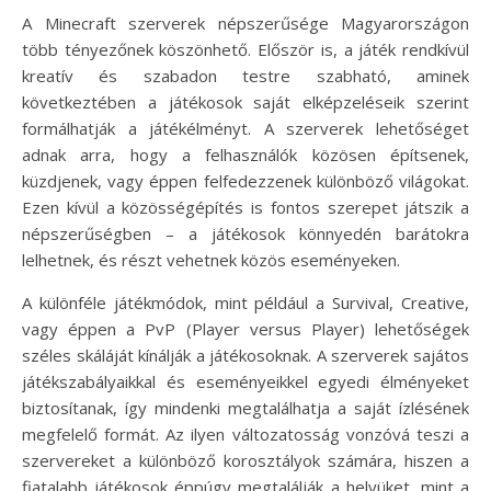
A Minecraft szerverek népszerűsége Magyarországon
több tényezőnek köszönhető. Először is, a játék rendkívül
kreatív és szabadon testre szabható, aminek
következtében a játékosok saját elképzeléseik szerint
formálhatják a játékélményt. A szerverek lehetőséget
adnak arra, hogy a felhasználók közösen építsenek,
küzdjenek, vagy éppen felfedezzenek különböző világokat.
Ezen kívül a közösségépítés is fontos szerepet játszik a
népszerűségben – a játékosok könnyedén barátokra
lelhetnek, és részt vehetnek közös eseményeken.
A különféle játékmódok, mint például a Survival, Creative,
vagy éppen a PvP (Player versus Player) lehetőségek
széles skáláját kínálják a játékosoknak. A szerverek sajátos
játékszabályaikkal és eseményeikkel egyedi élményeket
biztosítanak, így mindenki megtalálhatja a saját ízlésének
megfelelő formát. Az ilyen változatosság vonzóvá teszi a
szervereket a különböző korosztályok számára, hiszen a
fiatalabb játékosok éppúgy megtalálják a helyüket, mint a