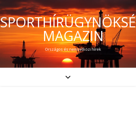
SPORTHÍRÜGYNÖKS
MAGAZIN
Országos és nemzetközi hírek