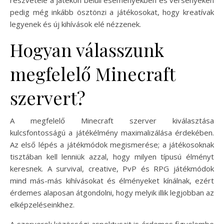
pedig még inkább ösztönzi a játékosokat, hogy kreatívak
legyenek és új kihívások elé nézzenek.
Hogyan válasszunk
megfelelő Minecraft
szervert?
A megfelelő Minecraft szerver kiválasztása
kulcsfontosságú a játékélmény maximalizálása érdekében.
Az első lépés a játékmódok megismerése; a játékosoknak
tisztában kell lenniük azzal, hogy milyen típusú élményt
keresnek. A survival, creative, PvP és RPG játékmódok
mind más-más kihívásokat és élményeket kínálnak, ezért
érdemes alaposan átgondolni, hogy melyik illik legjobban az
elképzeléseinkhez.
A szerverek közösségi aspektusait is érdemes figyelembe