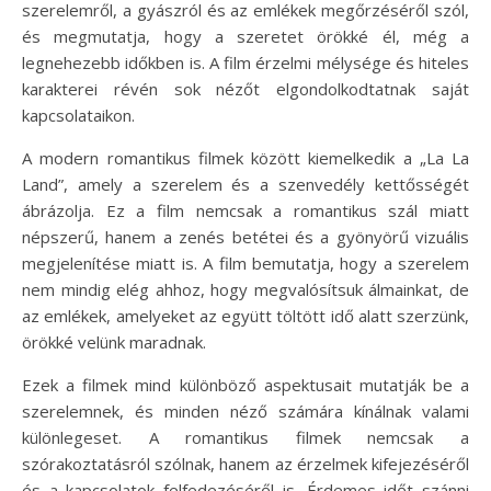
szerelemről, a gyászról és az emlékek megőrzéséről szól,
és megmutatja, hogy a szeretet örökké él, még a
legnehezebb időkben is. A film érzelmi mélysége és hiteles
karakterei révén sok nézőt elgondolkodtatnak saját
kapcsolataikon.
A modern romantikus filmek között kiemelkedik a „La La
Land”, amely a szerelem és a szenvedély kettősségét
ábrázolja. Ez a film nemcsak a romantikus szál miatt
népszerű, hanem a zenés betétei és a gyönyörű vizuális
megjelenítése miatt is. A film bemutatja, hogy a szerelem
nem mindig elég ahhoz, hogy megvalósítsuk álmainkat, de
az emlékek, amelyeket az együtt töltött idő alatt szerzünk,
örökké velünk maradnak.
Ezek a filmek mind különböző aspektusait mutatják be a
szerelemnek, és minden néző számára kínálnak valami
különlegeset. A romantikus filmek nemcsak a
szórakoztatásról szólnak, hanem az érzelmek kifejezéséről
és a kapcsolatok felfedezéséről is. Érdemes időt szánni