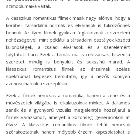
szimbólumaivá váltak.
A klasszikus romantikus filmek másik nagy előnye, hogy a
korabeli társadalmi normák és elvárások is tükröződnek
bennük. Az ilyen filmek gyakran foglalkoznak a szerelem
nehézségeivel, mint például a társadalmi osztályok közötti
különbségek, a családi elvárások és a szerelemért
folytatott harc. Ezek a témák ma is relevánsak, hiszen a
szeretet mindig is bonyolult és sokszínű marad. A
klasszikus romantikus filmek az érzelmek széles
spektrumát képesek bemutatni, így a nézők könnyen
azonosulhatnak a szereplőkkel.
Ezek a filmek nemcsak a romantika, hanem a zene és a
művészetek világába is elkalauzolnak minket. A dallamos
zenék és a gyönyörű vizuális megjelenítés hozzájárul a
filmek varázsához, amelyet a közönség generációkon át
élvez. A klasszikus romantikus filmek tehát nemcsak
szórakoztatnak, hanem mélyebb érzelmi kapcsolatokat is