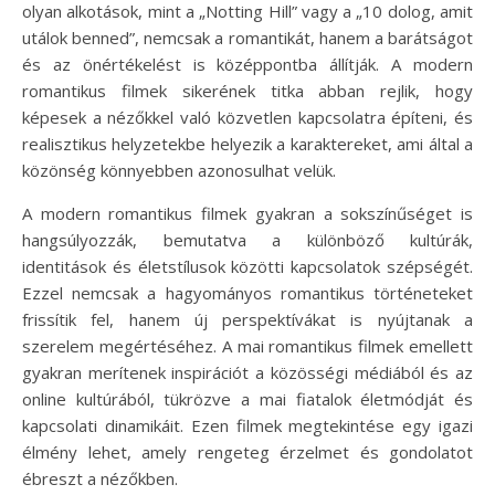
olyan alkotások, mint a „Notting Hill” vagy a „10 dolog, amit
utálok benned”, nemcsak a romantikát, hanem a barátságot
és az önértékelést is középpontba állítják. A modern
romantikus filmek sikerének titka abban rejlik, hogy
képesek a nézőkkel való közvetlen kapcsolatra építeni, és
realisztikus helyzetekbe helyezik a karaktereket, ami által a
közönség könnyebben azonosulhat velük.
A modern romantikus filmek gyakran a sokszínűséget is
hangsúlyozzák, bemutatva a különböző kultúrák,
identitások és életstílusok közötti kapcsolatok szépségét.
Ezzel nemcsak a hagyományos romantikus történeteket
frissítik fel, hanem új perspektívákat is nyújtanak a
szerelem megértéséhez. A mai romantikus filmek emellett
gyakran merítenek inspirációt a közösségi médiából és az
online kultúrából, tükrözve a mai fiatalok életmódját és
kapcsolati dinamikáit. Ezen filmek megtekintése egy igazi
élmény lehet, amely rengeteg érzelmet és gondolatot
ébreszt a nézőkben.