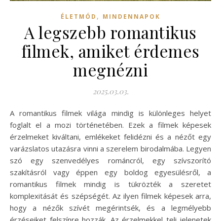
,
ÉLETMÓD
MINDENNAPOK
A legszebb romantikus
filmek, amiket érdemes
megnézni
2025.03.03.
A romantikus filmek világa mindig is különleges helyet
foglalt el a mozi történetében. Ezek a filmek képesek
érzelmeket kiváltani, emlékeket felidézni és a nézőt egy
varázslatos utazásra vinni a szerelem birodalmába. Legyen
szó egy szenvedélyes románcról, egy szívszorító
szakításról vagy éppen egy boldog egyesülésről, a
romantikus filmek mindig is tükrözték a szeretet
komplexitását és szépségét. Az ilyen filmek képesek arra,
hogy a nézők szívét megérintsék, és a legmélyebb
érzéseiket felszínre hozzák. Az érzelmekkel teli jelenetek