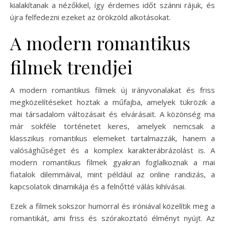
kialakítanak a nézőkkel, így érdemes időt szánni rájuk, és
újra felfedezni ezeket az örökzöld alkotásokat.
A modern romantikus
filmek trendjei
A modern romantikus filmek új irányvonalakat és friss
megközelítéseket hoztak a műfajba, amelyek tükrözik a
mai társadalom változásait és elvárásait. A közönség ma
már sokféle történetet keres, amelyek nemcsak a
klasszikus romantikus elemeket tartalmazzák, hanem a
valósághűséget és a komplex karakterábrázolást is. A
modern romantikus filmek gyakran foglalkoznak a mai
fiatalok dilemmáival, mint például az online randizás, a
kapcsolatok dinamikája és a felnőtté válás kihívásai.
Ezek a filmek sokszor humorral és iróniával közelítik meg a
romantikát, ami friss és szórakoztató élményt nyújt. Az