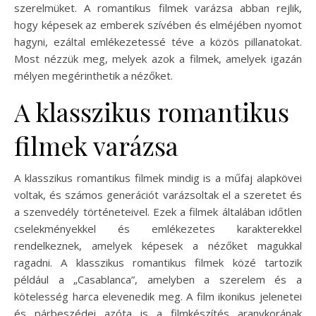
szerelmüket. A romantikus filmek varázsa abban rejlik,
hogy képesek az emberek szívében és elméjében nyomot
hagyni, ezáltal emlékezetessé téve a közös pillanatokat.
Most nézzük meg, melyek azok a filmek, amelyek igazán
mélyen megérinthetik a nézőket.
A klasszikus romantikus
filmek varázsa
A klasszikus romantikus filmek mindig is a műfaj alapkövei
voltak, és számos generációt varázsoltak el a szeretet és
a szenvedély történeteivel. Ezek a filmek általában időtlen
cselekményekkel és emlékezetes karakterekkel
rendelkeznek, amelyek képesek a nézőket magukkal
ragadni. A klasszikus romantikus filmek közé tartozik
például a „Casablanca”, amelyben a szerelem és a
kötelesség harca elevenedik meg. A film ikonikus jelenetei
és párbeszédei azóta is a filmkészítés aranykorának