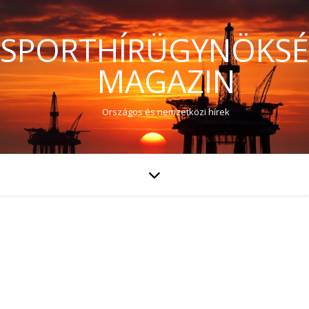
SPORTHÍRÜGYNÖKS
MAGAZIN
Országos és nemzetközi hírek