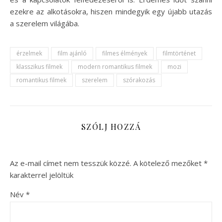
ezekre az alkotásokra, hiszen mindegyik egy újabb utazás
a szerelem világába.
érzelmek
film ajánló
filmes élmények
filmtörténet
klasszikus filmek
modern romantikus filmek
mozi
romantikus filmek
szerelem
szórakozás
SZÓLJ HOZZÁ
Az e-mail címet nem tesszük közzé.
A kötelező mezőket
*
karakterrel jelöltük
Név
*