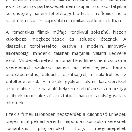
és a tartalmas párbeszédek nem csupán szórakoztatják a
közönséget, hanem lehetőséget adnak a reflexióra is a
saját életünkkel és kapcsolati dinamikánkkal kapcsolatban.
A romantikus filmek műfaja rendkívül sokszínű, hiszen
különböző megközelítések és stílusok léteznek. A
klasszikus történetektől kezdve a modern, innovatív
alkotásokig, mindenki találhat magának valami kedvére
valót. Mindezek mellett a romantikus filmek nem csupán a
szerelemről szólnak, hanem az élet egyéb fontos
aspektusairól is, például a barátságról, a családról és az
önfelfedezésről. A nézők gyakran olyan karakterekkel
azonosulnak, akik hasonló helyzetekkel néznek szembe, így
a filmek nemcsak szórakoztatóak, hanem tanulságosak is
lehetnek.
Ezek a filmek különösen népszerűek a különböző ünnepek
idején, mint például Valentin-napon, amikor sokan keresnek
romantikus programokat, hogy megünnepeljék