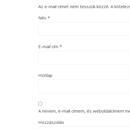
Az e-mail címet nem tesszük közzé.
A kötele
Név
*
E-mail cím
*
Honlap
A nevem, e-mail címem, és weboldalcímem m
Hozzászólás