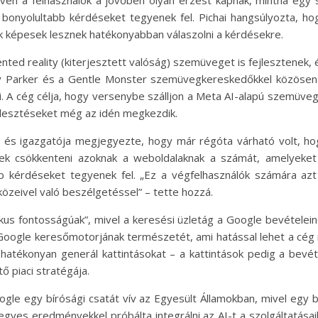
bonyolultabb kérdéseket tegyenek fel. Pichai hangsúlyozta, ho
ok képesek lesznek hatékonyabban válaszolni a kérdésekre.
ted reality (kiterjesztett valóság) szemüveget is fejlesztenek, 
 Parker és a Gentle Monster szemüvegkereskedőkkel közösen fe
i. A cég célja, hogy versenybe szálljon a Meta AI-alapú szemüve
ejlesztéseket még az idén megkezdik.
 és igazgatója megjegyezte, hogy már régóta várható volt, ho
ek csökkenteni azoknak a weboldalaknak a számát, amelyeket 
b kérdéseket tegyenek fel. „Ez a végfelhasználók számára azt
özeivel való beszélgetéssel” – tette hozzá.
itikus fontosságúak”, mivel a keresési üzletág a Google bevétel
oogle keresőmotorjának természetét, ami hatással lehet a cég 
tékonyan generál kattintásokat – a kattintások pedig a bevét
ő piaci stratégája.
gle egy bírósági csatát vív az Egyesült Államokban, mivel egy 
gyes eredményekkel próbálta integrálni az AI-t a szolgáltatásai