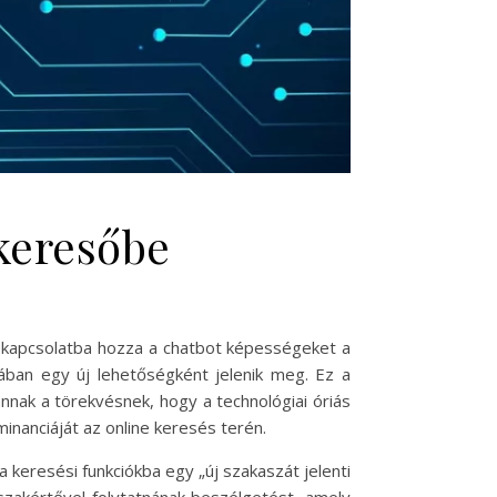
 keresőbe
b kapcsolatba hozza a chatbot képességeket a
ában egy új lehetőségként jelenik meg. Ez a
annak a törekvésnek, hogy a technológiai óriás
anciáját az online keresés terén.
 keresési funkciókba egy „új szakaszát jelenti
 szakértővel folytatnának beszélgetést, amely