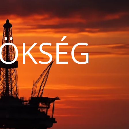
ÖKSÉG
N