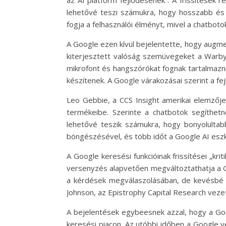
lehetővé teszi számukra, hogy hosszabb és 
fogja a felhasználói élményt, mivel a chatbot
A Google ezen kívül bejelentette, hogy augmen
kiterjesztett valóság szemüvegeket a Warby
mikrofont és hangszórókat fognak tartalmazn
készítenek. A Google várakozásai szerint a f
Leo Gebbie, a CCS Insight amerikai elemzője
termékeibe. Szerinte a chatbotok segíthetn
lehetővé teszik számukra, hogy bonyolultab
böngészésével, és több időt a Google AI eszk
A Google keresési funkcióinak frissítései „kr
versenyzés alapvetően megváltoztathatja a G
a kérdések megválaszolásában, de kevésbé ha
Johnson, az Epistrophy Capital Research vezet
A bejelentések egybeesnek azzal, hogy a Goo
keresési piacon. Az utóbbi időben a Google ve