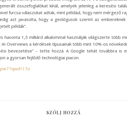
 generált összefoglalókat kínál, amelyek jelenleg a keresési tal
 mivel furcsa válaszokat adtak, mint például, hogy nem mérgező rag
pedig azt javasolta, hogy a geológusok szerint az embereknek
etelt példák”.
s havonta 1,5 milliárd alkalommal használják világszerte több m
az AI Overviews a kérdések típusainak több mint 10%-os növeked
ési bevezetése” – tette hozzá. A Google tehát továbbra is el
n a gyorsan fejlődő technológiai piacon.
s/cpw77qwd117o
SZÓLJ HOZZÁ