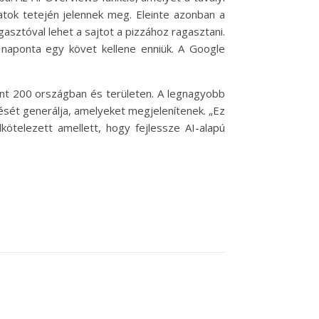
álatok tetején jelennek meg. Eleinte azonban a
asztóval lehet a sajtot a pizzához ragasztani.
 naponta egy követ kellene enniük. A Google
int 200 országban és területen. A legnagyobb
ését generálja, amelyeket megjelenítenek. „Ez
kötelezett amellett, hogy fejlessze AI-alapú