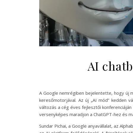
AI chatb
A Google nemrégiben bejelentette, hogy új m
keresőmotorjával. Az új „AI mód” kedden vá
változás a cég éves fejlesztői konferenciáján
versenyképes maradjon a ChatGPT-hez és más 
Sundar Pichai, a Google anyavállalat, az Alph
az AI platform fejlődésének”. A frissítések 