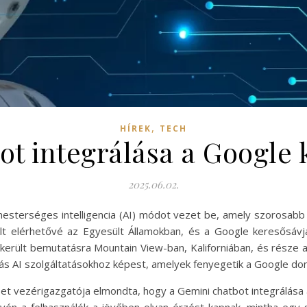
,
HÍREK
TECH
ot integrálása a Google
2025.06.02.
esterséges intelligencia (AI) módot vezet be, amely szorosab
lt elérhetővé az Egyesült Államokban, és a Google keresősávj
 került bemutatásra Mountain View-ban, Kaliforniában, és része 
AI szolgáltatásokhoz képest, amelyek fenyegetik a Google domin
abet vezérigazgatója elmondta, hogy a Gemini chatbot integrálása a
révén a felhasználók a jövőben olyan érzést kapnak, mintha egy