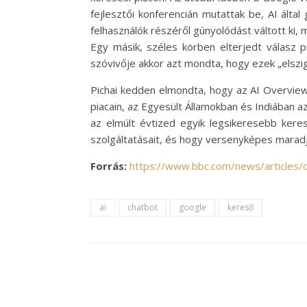
fejlesztői konferencián mutattak be, AI által
felhasználók részéről gúnyolódást váltott ki,
Egy másik, széles körben elterjedt válasz 
szóvivője akkor azt mondta, hogy ezek „elszig
Pichai kedden elmondta, hogy az AI Overview
piacain, az Egyesült Államokban és Indiában 
az elmúlt évtized egyik legsikeresebb keres
szolgáltatásait, és hogy versenyképes maradjo
Forrás:
https://www.bbc.com/news/article
ai
chatbot
google
kereső