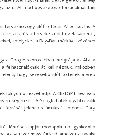
gy az új AI mód bevezetése forradalmasítani
és terveznek egy előfizetéses AI eszközt is. A
jlesztik, és a tervek szerint ezek kamerát,
geivel, amelyeket a Ray-Ban márkával közösen
gy a Google szorosabban integrálja az AI-t a
a felhasználóknak át kell nézniük, miközben
 jelenti, hogy kevesebb időt töltenek a web
einek túlnyomó részét adja. A ChatGPT-hez való
nyereségére is. „A Google hatékonyabbá válik
el forrását jelentik számukra” – mondta Cory
bíró döntése alapján monopóliumot gyakorol a
ba. Az AI Overviews funkció, amelyet a tavalyi