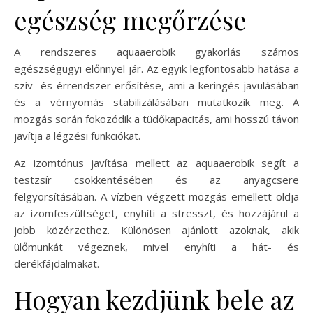
egészség megőrzése
A rendszeres aquaaerobik gyakorlás számos
egészségügyi előnnyel jár. Az egyik legfontosabb hatása a
szív- és érrendszer erősítése, ami a keringés javulásában
és a vérnyomás stabilizálásában mutatkozik meg. A
mozgás során fokozódik a tüdőkapacitás, ami hosszú távon
javítja a légzési funkciókat.
Az izomtónus javítása mellett az aquaaerobik segít a
testzsír csökkentésében és az anyagcsere
felgyorsításában. A vízben végzett mozgás emellett oldja
az izomfeszültséget, enyhíti a stresszt, és hozzájárul a
jobb közérzethez. Különösen ajánlott azoknak, akik
ülőmunkát végeznek, mivel enyhíti a hát- és
derékfájdalmakat.
Hogyan kezdjünk bele az