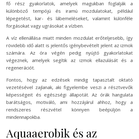
fő rész gyakorlatok, amelyek magukban foglalják a
különböző tempójú és iramú mozdulatokat, például
lépegetést, kar- és lábemeléseket, valamint különféle
forgásokat vagy ugrásokat a vízben.
A víz ellenállása miatt minden mozdulat erőteljesebb, így
rövidebb idő alatt is jelentős igénybevételt jelent az izmok
számára. Az óra végén pedig nyújtó gyakorlatokat
végeznek, amelyek segítik az izmok ellazulását és a
regenerációt.
Fontos, hogy az edzések mindig tapasztalt oktató
vezetésével zajlanak, aki figyelembe veszi a résztvevők
képességeit és egészségi állapotát. Az órák hangulata
barátságos, motiváló, ami hozzájárul ahhoz, hogy a
rendszeres részvétel könnyen beépüljön a
mindennapokba.
Aquaaerobik és az