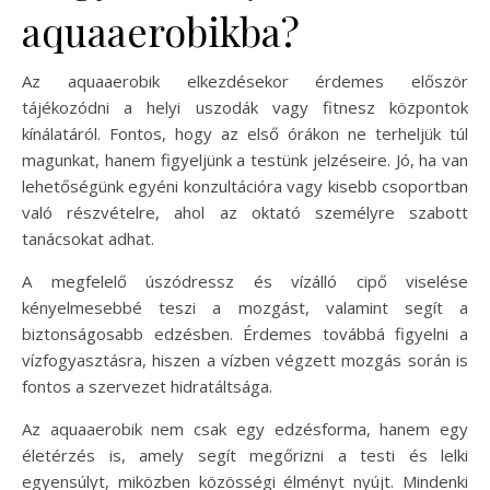
aquaaerobikba?
Az aquaaerobik elkezdésekor érdemes először
tájékozódni a helyi uszodák vagy fitnesz központok
kínálatáról. Fontos, hogy az első órákon ne terheljük túl
magunkat, hanem figyeljünk a testünk jelzéseire. Jó, ha van
lehetőségünk egyéni konzultációra vagy kisebb csoportban
való részvételre, ahol az oktató személyre szabott
tanácsokat adhat.
A megfelelő úszódressz és vízálló cipő viselése
kényelmesebbé teszi a mozgást, valamint segít a
biztonságosabb edzésben. Érdemes továbbá figyelni a
vízfogyasztásra, hiszen a vízben végzett mozgás során is
fontos a szervezet hidratáltsága.
Az aquaaerobik nem csak egy edzésforma, hanem egy
életérzés is, amely segít megőrizni a testi és lelki
egyensúlyt, miközben közösségi élményt nyújt. Mindenki