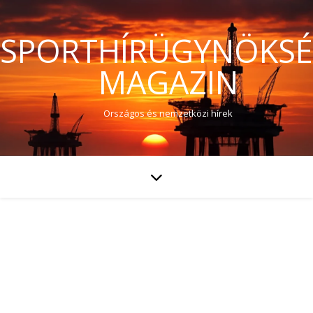
SPORTHÍRÜGYNÖKS
MAGAZIN
Országos és nemzetközi hírek