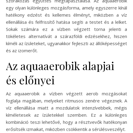
szórakozás együttes megtapasztalása. Az aquaaerobik
egy olyan különleges mozgásforma, amely egyszerre kínál
hatékony edzést és kellemes élményt, miközben a víz
ellenállása és felfrissítő hatása segíti a testet és a lelket.
Sokak számára ez a vízben végzett torna jelenti a
tökéletes alternatívát a szárazföldi edzésekhez, hiszen
kíméli az ízületeket, ugyanakkor fejleszti az állóképességet
és az izomerőt.
Az aquaaerobik alapjai
és előnyei
Az aquaaerobik a vízben végzett aerob mozgásokat
foglalja magában, melyeket ritmusos zenére végeznek. A
víz ellenállása miatt a mozdulatok intenzívebbek, mégis
kíméletesek az ízületekkel szemben. Ez a különleges
kombináció teszi lehetővé, hogy a résztvevők hatékonyan
erősítsék izmaikat, miközben csökkentik a sérülésveszélyt.