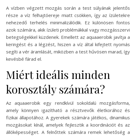
A vízben végzett mozgás során a test súlyának jelentős
része a víz felhajtóereje miatt csökken, így az ízületekre
nehezedő terhelés minimalizálódik. Ez különösen fontos
azok számára, akik ízületi problémákkal vagy mozgásszervi
betegségekkel küzdenek. Emellett az aquaaerobik javítja a
keringést és a légzést, hiszen a víz által kifejtett nyomás
segíti a vér áramlását, miközben a test hűvösen marad, így
kevésbé fárad el.
Miért ideális minden
korosztály számára?
Az aquaaerobik egy rendkívül sokoldalú mozgásforma,
amely könnyen igazítható a résztvevők életkorához és
fizikai állapotához. A gyerekek számára játékos, dinamikus
mozgásokat kínál, amelyek fejlesztik a koordinációt és az
állóképességet. A felnőttek számára remek lehetőség a