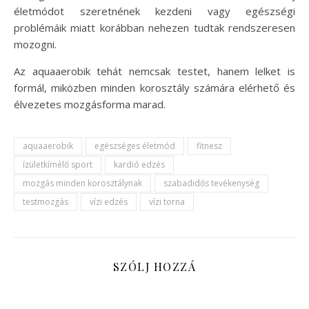
életmódot szeretnének kezdeni vagy egészségi
problémáik miatt korábban nehezen tudtak rendszeresen
mozogni.
Az aquaaerobik tehát nemcsak testet, hanem lelket is
formál, miközben minden korosztály számára elérhető és
élvezetes mozgásforma marad.
aquaaerobik
egészséges életmód
fitnesz
ízületkímélő sport
kardió edzés
mozgás minden korosztálynak
szabadidős tevékenység
testmozgás
vízi edzés
vízi torna
SZÓLJ HOZZÁ