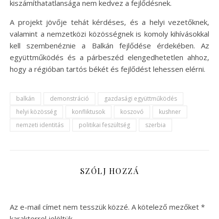
kiszámíthatatlansága nem kedvez a fejlődésnek.
A projekt jövője tehát kérdéses, és a helyi vezetőknek,
valamint a nemzetközi közösségnek is komoly kihívásokkal
kell szembenéznie a Balkán fejlődése érdekében. Az
együttműködés és a párbeszéd elengedhetetlen ahhoz,
hogy a régióban tartós békét és fejlődést lehessen elérni.
balkán
demonstráció
gazdasági együttműködés
helyi közösség
konfliktusok
koszovó
kushner
nemzeti identitás
politikai feszültség
szerbia
SZÓLJ HOZZÁ
Az e-mail címet nem tesszük közzé.
A kötelező mezőket
*
karakterrel jelöltük