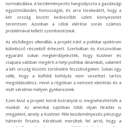
normalizálása. A kezdeményezés hangsúlyozta a gazdasági
együttműködés fontosságát, és arra törekedett, hogy a
két ország között kedvezőbb üzleti környezetet
teremtsen. Azonban a célok elérése során számos
problémával kellett szembenézniük.
Az elsődleges ellenállás a projekt iránt a politikai spektrum
különböző részeiből érkezett. Szerbiában és Koszovóban
egyaránt sokan megkérdőjelezték, hogy Kushner és
csapata valóban megérti a helyi politikai dinamikát, valamint
a két ország közötti történelmi feszültségeket. Sokan úgy
vélik, hogy a külföldi befolyás nem vezethet tartós
megoldásokhoz, mivel a régióban a nemzeti identitás és a
múlt sérelmei mélyen gyökereznek.
Ezen kívül a projekt körüli botrányok is megnehezítették a
munkát. Az amerikai sajtóban több olyan híradás is
megjelent, amely a Kushner-féle kezdeményezés pénzügyi
hátterét firtatta. Kérdések merültek fel arról, hogy a