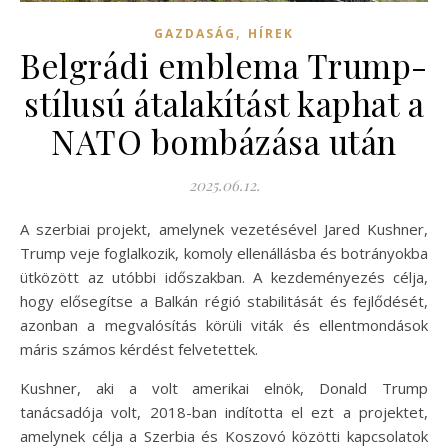
,
GAZDASÁG
HÍREK
Belgrádi emblema Trump-
stílusú átalakítást kaphat a
NATO bombázása után
2025.06.12.
A szerbiai projekt, amelynek vezetésével Jared Kushner,
Trump veje foglalkozik, komoly ellenállásba és botrányokba
ütközött az utóbbi időszakban. A kezdeményezés célja,
hogy elősegítse a Balkán régió stabilitását és fejlődését,
azonban a megvalósítás körüli viták és ellentmondások
máris számos kérdést felvetettek.
Kushner, aki a volt amerikai elnök, Donald Trump
tanácsadója volt, 2018-ban indította el ezt a projektet,
amelynek célja a Szerbia és Koszovó közötti kapcsolatok