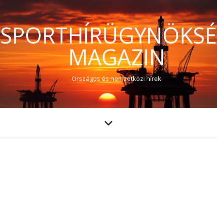
SPORTHÍRÜGYNÖKS
MAGAZIN
Országos és nemzetközi hírek