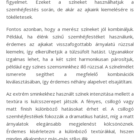
figyelmet. Ezeket a színeket használhatjuk a
szemhéjfestés során, de akár az ajkaink kiemelésére is
tökéletesek.
Fontos azonban, hogy a merész színeket jól kombináljuk.
Például, ha élénk színű szemhéjfestéket használunk,
érdemes az ajkakat visszafogottabb árnyalatú rúzzsal
kiemelni, így elkerülhetjük a túlzsúfolt hatást. Ugyanakkor
izgalmas lehet, ha a két színt harmonikusan párosítjuk,
például egy színes szemsminkhez illő rúzzsal. A színelmélet
ismerete segíthet a megfelelő kombinációk
kiválasztásában, így érdemes néhány alapelvet elsajátítani.
Az extrém sminkekhez használt színek intenzitása mellett a
textúra is kulcsszerepet játszik. A fényes, csillogó vagy
matt finish különböző hatásokat érhet el. A csillogó
szemhéjfestékek fokozzák a dramatikus hatást, míg a matt
árnyalatok elegánsabb megjelenést kölcsönöznek.
Érdemes kísérletezni a különböző textúrákkal, hiszen
minden alkalomhoz más-más stílus illik.