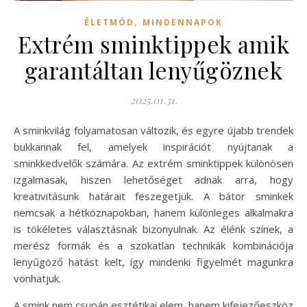
,
ÉLETMÓD
MINDENNAPOK
Extrém sminktippek amik
garantáltan lenyűgöznek
2025.01.31.
A sminkvilág folyamatosan változik, és egyre újabb trendek
bukkannak fel, amelyek inspirációt nyújtanak a
sminkkedvelők számára. Az extrém sminktippek különösen
izgalmasak, hiszen lehetőséget adnak arra, hogy
kreativitásunk határait feszegetjük. A bátor sminkek
nemcsak a hétköznapokban, hanem különleges alkalmakra
is tökéletes választásnak bizonyulnak. Az élénk színek, a
merész formák és a szokatlan technikák kombinációja
lenyűgöző hatást kelt, így mindenki figyelmét magunkra
vonhatjuk.
A smink nem csupán esztétikai elem, hanem kifejezőeszköz