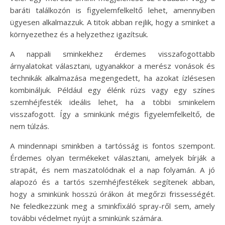
baráti találkozón is figyelemfelkeltő lehet, amennyiben
ügyesen alkalmazzuk. A titok abban rejlik, hogy a sminket a
környezethez és a helyzethez igazítsuk.
A nappali sminkekhez érdemes visszafogottabb
árnyalatokat választani, ugyanakkor a merész vonások és
technikák alkalmazása megengedett, ha azokat ízlésesen
kombináljuk. Például egy élénk rúzs vagy egy színes
szemhéjfesték ideális lehet, ha a többi sminkelem
visszafogott. Így a sminkünk mégis figyelemfelkeltő, de
nem túlzás.
A mindennapi sminkben a tartósság is fontos szempont.
Érdemes olyan termékeket választani, amelyek bírják a
strapát, és nem maszatolódnak el a nap folyamán. A jó
alapozó és a tartós szemhéjfestékek segítenek abban,
hogy a sminkünk hosszú órákon át megőrzi frissességét.
Ne feledkezzünk meg a sminkfixáló spray-ről sem, amely
további védelmet nyújt a sminkünk számára.