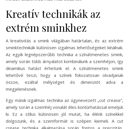
Kreatív technikák az
extrém sminkhez
A kreativitás a smink világában határtalan, és az extrém
sminktechnikák különösen izgalmas lehetőségeket kínálnak.
Az egyik legnépszerűbb technika a színátmenetes smink,
amely során több árnyalatot kombinálunk a szemhéjon, így
dinamikus hatást érhetünk el. A színátmenetes smink
lehetővé teszi, hogy a színek fokozatosan olvadjanak
össze, ezáltal mélységet és dimenziót adva a
megjelenésnek.
Egy másik izgalmas technika az úgynevezett „cut crease”,
amely során a szemhéj vonalát éles kontúrhatással emeljük
ki. Ez a stílus különösen jól mutat, ha élénk színekkel
dolgozunk, és a szemformát is szépen kiemeli. A cut
crease technika alkalmazása során fontos a precizitás,