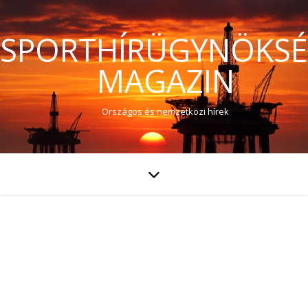
SPORTHÍRÜGYNÖKS
MAGAZIN
Országos és nemzetközi hírek