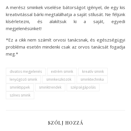
A merész sminkek viselése bátorságot igényel, de egy kis
kreativitással bárki megtalálhatja a saját stílusát. Ne féljünk
kísérletezni, és alakítsuk ki a saját, egyedi
megjelenésünket!
*Ez a cikk nem számít orvosi tanácsnak, és egészségügyi
probléma esetén mindenki csak az orvos tanácsát fogadja
meg.*
divatos megjelenés
extrém smink
kreatív smink
lenyűgöző smink
sminkeszközök
sminktechnika
sminktippek
sminktrendek
szépségápolás
színes smink
SZÓLJ HOZZÁ