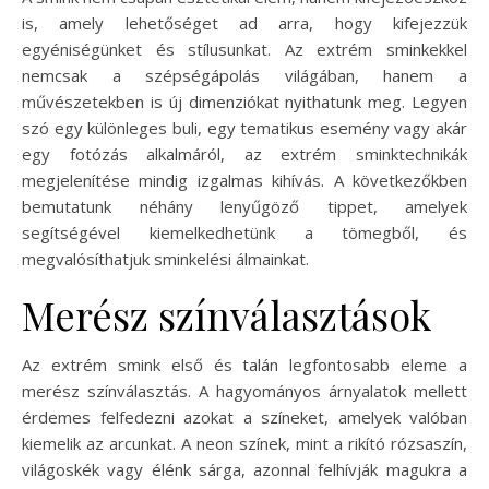
is, amely lehetőséget ad arra, hogy kifejezzük
egyéniségünket és stílusunkat. Az extrém sminkekkel
nemcsak a szépségápolás világában, hanem a
művészetekben is új dimenziókat nyithatunk meg. Legyen
szó egy különleges buli, egy tematikus esemény vagy akár
egy fotózás alkalmáról, az extrém sminktechnikák
megjelenítése mindig izgalmas kihívás. A következőkben
bemutatunk néhány lenyűgöző tippet, amelyek
segítségével kiemelkedhetünk a tömegből, és
megvalósíthatjuk sminkelési álmainkat.
Merész színválasztások
Az extrém smink első és talán legfontosabb eleme a
merész színválasztás. A hagyományos árnyalatok mellett
érdemes felfedezni azokat a színeket, amelyek valóban
kiemelik az arcunkat. A neon színek, mint a rikító rózsaszín,
világoskék vagy élénk sárga, azonnal felhívják magukra a