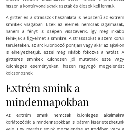
hiszen a kontúrvonalaknak tiszták és élesek kell lenniük.
A glitter és a strasszok használata is népszerű az extrém
sminkek világában. Ezek az elemek nemcsak izgalmasak,
hanem a fényt is szépen visszaverik, így még inkább
felhívják a figyelmet a sminkre. A strasszokat a szem körüli
területeken, az arc különböző pontjain vagy akár az ajkakon
is elhelyezhetjük, ezzel még inkább fokozva a hatást. A
glitteres sminkek különösen jól mutatnak este vagy
különleges eseményeken, hiszen ragyogó megjelenést
kölcsönöznek.
Extrém smink a
mindennapokban
Az extrém smink nemcsak különleges alkalmakra
korlátozódik; a mindennapokban is bátran kísérletezhetünk
vele. Egy merész smink megjelenése az irodában vagy a