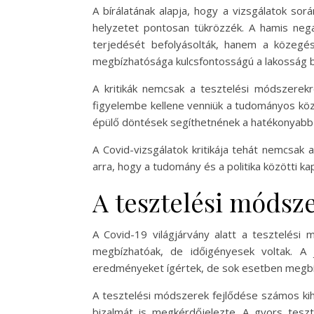
A bírálatának alapja, hogy a vizsgálatok so
helyzetet pontosan tükrözzék. A hamis neg
terjedését befolyásolták, hanem a közegész
megbízhatósága kulcsfontosságú a lakosság
A kritikák nemcsak a tesztelési módszerekre
figyelembe kellene venniük a tudományos köz
épülő döntések segíthetnének a hatékonyabb 
A Covid-vizsgálatok kritikája tehát nemcsak
arra, hogy a tudomány és a politika közötti 
A tesztelési módsze
A Covid-19 világjárvány alatt a tesztelési
megbízhatóak, de időigényesek voltak. A 
eredményeket ígértek, de sok esetben megbíz
A tesztelési módszerek fejlődése számos ki
bizalmát is megkérdőjelezte. A gyors tesz