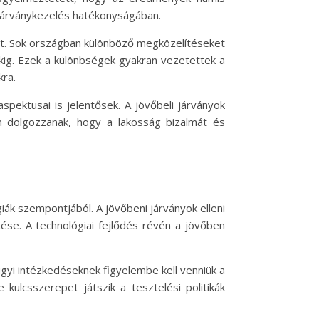
 járványkezelés hatékonyságában.
edt. Sok országban különböző megközelítéseket
okig. Ezek a különbségek gyakran vezetettek a
kra.
spektusai is jelentősek. A jövőbeli járványok
 dolgozzanak, hogy a lakosság bizalmát és
iák szempontjából. A jövőbeni járványok elleni
ése. A technológiai fejlődés révén a jövőben
ügyi intézkedéseknek figyelembe kell venniük a
ulcsszerepet játszik a tesztelési politikák