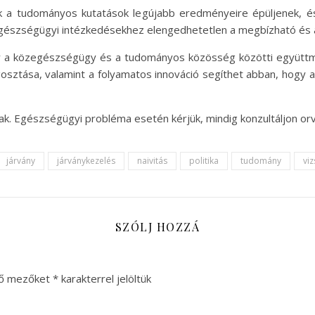
ák a tudományos kutatások legújabb eredményeire épüljenek, és
észségügyi intézkedésekhez elengedhetetlen a megbízható és átl
hogy a közegészségügy és a tudományos közösség közötti együtt
osztása, valamint a folyamatos innováció segíthet abban, hogy a
ak. Egészségügyi probléma esetén kérjük, mindig konzultáljon orv
járvány
járványkezelés
naivitás
politika
tudomány
viz
SZÓLJ HOZZÁ
ző mezőket
*
karakterrel jelöltük