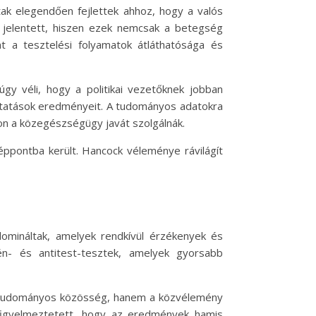
tak elegendően fejlettek ahhoz, hogy a valós
 jelentett, hiszen ezek nemcsak a betegség
nt a tesztelési folyamatok átláthatósága és
úgy véli, hogy a politikai vezetőknek jobban
kutatások eredményeit. A tudományos adatokra
n a közegészségügy javát szolgálnák.
éppontba került. Hancock véleménye rávilágít
domináltak, amelyek rendkívül érzékenyek és
én- és antitest-tesztek, amelyek gyorsabb
 a tudományos közösség, hanem a közvélemény
 figyelmeztetett, hogy az eredmények hamis