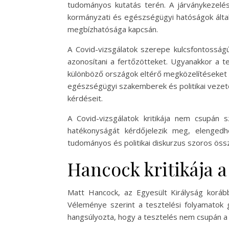
tudományos kutatás terén. A járványkezelé
kormányzati és egészségügyi hatóságok által 
megbízhatósága kapcsán.
A Covid-vizsgálatok szerepe kulcsfontosság
azonosítani a fertőzötteket. Ugyanakkor a t
különböző országok eltérő megközelítéseket 
egészségügyi szakemberek és politikai vezet
kérdéseit.
A Covid-vizsgálatok kritikája nem csupán 
hatékonyságát kérdőjelezik meg, elengedh
tudományos és politikai diskurzus szoros össz
Hancock kritikája a
Matt Hancock, az Egyesült Királyság korább
Véleménye szerint a tesztelési folyamatok 
hangsúlyozta, hogy a tesztelés nem csupán a