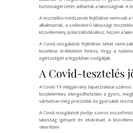
biztonságérzetet adhattak a lakosságnak. A 
A tesztelési módszerek fejlődése nemcsak a t
alkalmaztak, a széleskörű lakossági tesztelé
közvélemény polarizálódásához, hiszen a lakos
A Covid-vizsgálatok fejlődése tehát nemcsak 
kezelése érdekében fontos, hogy a tudomá
egészségét a legjobban szolgálják.
A Covid-tesztelés j
A Covid-19 világjárvány tapasztalatai számos 
küzdelemhez elengedhetetlen a gyors, megbíz
várhatóan még precízebb és gyorsabb teszte
A Covid-vizsgálatok jövője szoros összefonódá
lakosság igényeit és elvárásait. A közvéle
sikerében.