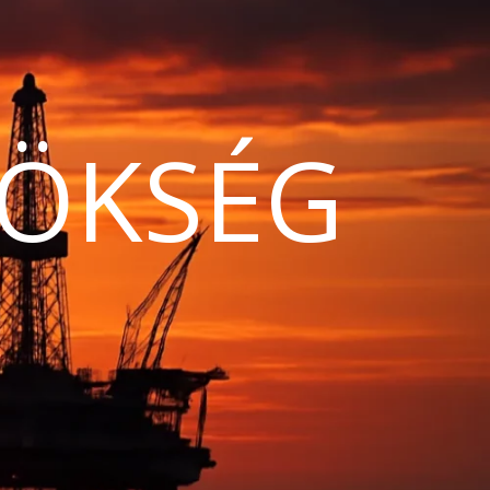
ÖKSÉG
N