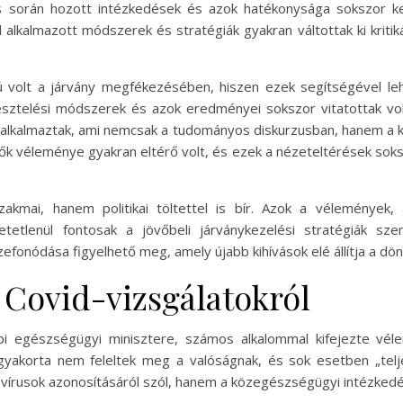
s során hozott intézkedések és azok hatékonysága sokszor ke
alkalmazott módszerek és stratégiák gyakran váltottak ki kritiká
ú volt a járvány megfékezésében, hiszen ezek segítségével le
esztelési módszerek és azok eredményei sokszor vitatottak vol
alkalmaztak, ami nemcsak a tudományos diskurzusban, hanem a 
ők véleménye gyakran eltérő volt, és ezek a nézeteltérések soks
szakmai, hanem politikai töltettel is bír. Azok a vélemények
etetlenül fontosak a jövőbeli járványkezelési stratégiák sz
efonódása figyelhető meg, amely újabb kihívások elé állítja a dö
 Covid-vizsgálatokról
i egészségügyi minisztere, számos alkalommal kifejezte véle
gyakorta nem feleltek meg a valóságnak, és sok esetben „telj
 vírusok azonosításáról szól, hanem a közegészségügyi intézked