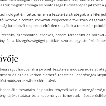
tesztek megbízhatósága és pontossága kulcsszerepet játszott a
echnológiát érintette, hanem a tesztelési stratégiákra is kiterj
stől kezdve a célzott, kockázati csoportokra fókuszáló vizsgálat
ság különböző csoportjai eltérően reagáltak a tesztelési politiká
technikai szempontból érdekes, hanem társadalmi és politikai a
ny és a közegészségügyi politikák szoros együttműködésben
övője
tanulságot hordoznak a jövőbeli tesztelési módszerek és stratég
ható és széles körben elérhető tesztelési lehetőségek kiépít
lési módszerek válnak elérhetővé.
sban áll a társadalmi és politikai tényezőkkel is. A közegészség
mény tájékoztatása és a tudományos ismeretek népszerűsítése k