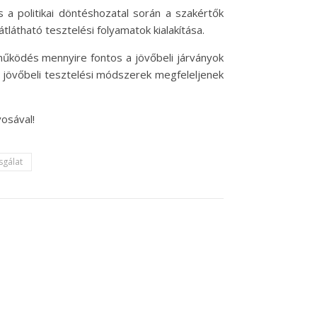
 a politikai döntéshozatal során a szakértők
átható tesztelési folyamatok kialakítása.
működés mennyire fontos a jövőbeli járványok
 jövőbeli tesztelési módszerek megfeleljenek
osával!
sgálat