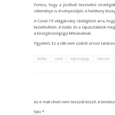
Fontos, hogy a jövőbeli tesztelési stratégi
véleménye is érvényesüljön. A hatékony közeg
A Covid-19 világjárvány rávilágított arra, 
kezelésében. A tudás és a tapasztalatok meg
a közegészségügyi kihívásoknak.
Figyelem: Ez a cikk nem számít orvosi tanácsn
bírálat
covid
egészségügy
hancock
Az e-mail címet nem tesszük közzé.
A kötele
Név
*