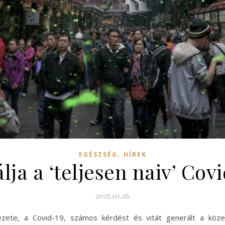
,
EGÉSZSÉG
HÍREK
ja a ‘teljesen naiv’ Cov
2025.10.26.
jezete, a Covid-19, számos kérdést és vitát generált a köze