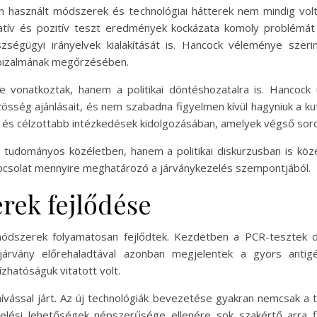
rán használt módszerek és technológiai hátterek nem mindig vol
atív és pozitív teszt eredmények kockázata komoly problémát
ségügyi irányelvek kialakítását is. Hancock véleménye szeri
 bizalmának megőrzésében.
 vonatkoztak, hanem a politikai döntéshozatalra is. Hancock 
össég ajánlásait, és nem szabadna figyelmen kívül hagyniuk a 
és célzottabb intézkedések kidolgozásában, amelyek végső soro
 a tudományos közéletben, hanem a politikai diskurzusban is köz
kapcsolat mennyire meghatározó a járványkezelés szempontjából.
rek fejlődése
 módszerek folyamatosan fejlődtek. Kezdetben a PCR-tesztek 
járvány előrehaladtával azonban megjelentek a gyors antig
hatóságuk vitatott volt.
hívással járt. Az új technológiák bevezetése gyakran nemcsak
telési lehetőségek népszerűsége ellenére sok szakértő arra