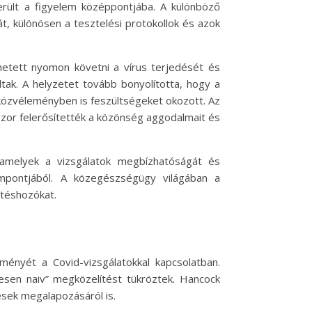
rült a figyelem középpontjába. A különböző
t, különösen a tesztelési protokollok és azok
hetett nyomon követni a vírus terjedését és
tak. A helyzetet tovább bonyolította, hogy a
közvéleményben is feszültségeket okozott. Az
zor felerősítették a közönség aggodalmait és
, amelyek a vizsgálatok megbízhatóságát és
empontjából. A közegészségügy világában a
ntéshozókat.
ményét a Covid-vizsgálatokkal kapcsolatban.
esen naiv” megközelítést tükröztek. Hancock
ések megalapozásáról is.