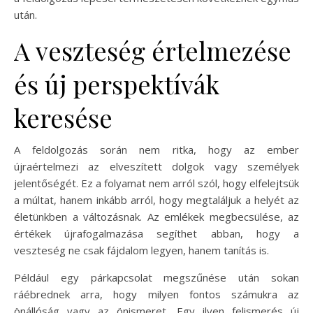
után.
A veszteség értelmezése
és új perspektívák
keresése
A feldolgozás során nem ritka, hogy az ember
újraértelmezi az elveszített dolgok vagy személyek
jelentőségét. Ez a folyamat nem arról szól, hogy elfelejtsük
a múltat, hanem inkább arról, hogy megtaláljuk a helyét az
életünkben a változásnak. Az emlékek megbecsülése, az
értékek újrafogalmazása segíthet abban, hogy a
veszteség ne csak fájdalom legyen, hanem tanítás is.
Például egy párkapcsolat megszűnése után sokan
ráébrednek arra, hogy milyen fontos számukra az
önállóság vagy az önismeret. Egy ilyen felismerés új