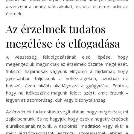
átvészelni a nehéz időszakokat, és újra értelmet adni az
életnek.
Az érzelmek tudatos
megélése és elfogadása
A veszteség feldolgozásának első lépése, hogy
megengedjük magunknak az érzelmek őszinte megélését.
Sokszor hajlamosak vagyunk elnyomni a fájdalmat, hogy
gyorsabban túljussunk a nehézségeken, azonban ez
hosszú távon inkább akadályozza a gyógyulást. Fontos,
hogy ne ítélkezzünk magunk felett azért, amit érzünk –
legyen az szomorúság, düh vagy bizonytalanság.
Az érzelmek tudatosítása segít abban, hogy megértsük, mi
zajlik bennünk, és ne hagyjuk, hogy ezek a negatív érzések
eluralkodjanak rajtunk. A naplóírás, meditáció vagy akár a
mély légzőgyakorlatok eszközül szolgálhatnak ebben a