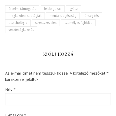
érzelmi támogatás
feldolgozás
gyász
megküzdési stratégiák
mentális egészség
önsegítés
pszichológia
stresszkezelés
személyes fejlődés
veszteségkezelés
SZÓLJ HOZZÁ
Az e-mail címet nem tesszük közzé.
A kötelező mezőket
*
karakterrel jelöltük
Név
*
E-mail cím
*