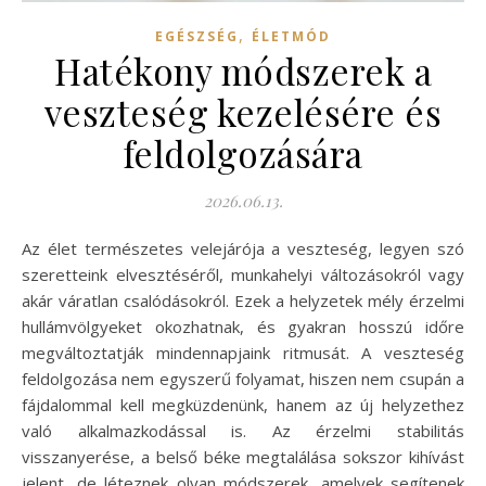
,
EGÉSZSÉG
ÉLETMÓD
Hatékony módszerek a
veszteség kezelésére és
feldolgozására
2026.06.13.
Az élet természetes velejárója a veszteség, legyen szó
szeretteink elvesztéséről, munkahelyi változásokról vagy
akár váratlan csalódásokról. Ezek a helyzetek mély érzelmi
hullámvölgyeket okozhatnak, és gyakran hosszú időre
megváltoztatják mindennapjaink ritmusát. A veszteség
feldolgozása nem egyszerű folyamat, hiszen nem csupán a
fájdalommal kell megküzdenünk, hanem az új helyzethez
való alkalmazkodással is. Az érzelmi stabilitás
visszanyerése, a belső béke megtalálása sokszor kihívást
jelent, de léteznek olyan módszerek, amelyek segítenek