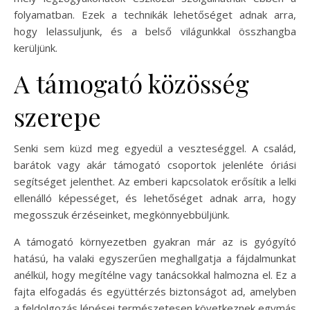
folyamatban. Ezek a technikák lehetőséget adnak arra,
hogy lelassuljunk, és a belső világunkkal összhangba
kerüljünk.
A támogató közösség
szerepe
Senki sem küzd meg egyedül a veszteséggel. A család,
barátok vagy akár támogató csoportok jelenléte óriási
segítséget jelenthet. Az emberi kapcsolatok erősítik a lelki
ellenálló képességet, és lehetőséget adnak arra, hogy
megosszuk érzéseinket, megkönnyebbüljünk.
A támogató környezetben gyakran már az is gyógyító
hatású, ha valaki egyszerűen meghallgatja a fájdalmunkat
anélkül, hogy megítélne vagy tanácsokkal halmozna el. Ez a
fajta elfogadás és együttérzés biztonságot ad, amelyben
a feldolgozás lépései természetesen következnek egymás