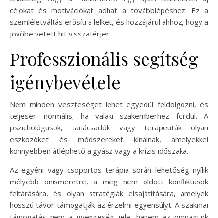
célokat és motivációkat adhat a továbblépéshez. Ez a
szemléletváltás erősíti a lelket, és hozzájárul ahhoz, hogy a
jövőbe vetett hit visszatérjen.
Professzionális segítség
igénybevétele
Nem minden veszteséget lehet egyedül feldolgozni, és
teljesen normális, ha valaki szakemberhez fordul. A
pszichológusok, tanácsadók vagy terapeuták olyan
eszközöket és módszereket kínálnak, amelyekkel
könnyebben átléphető a gyász vagy a krízis időszaka.
Az egyéni vagy csoportos terápia során lehetőség nyílik
mélyebb önismeretre, a meg nem oldott konfliktusok
feltárására, és olyan stratégiák elsajátítására, amelyek
hosszú távon támogatják az érzelmi egyensúlyt. A szakmai
támogatás nem a gyengeség jele, hanem az önmagunk