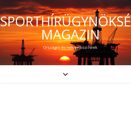
SPORTHÍRÜGYNÖKS
MAGAZIN
Országos és nemzetközi hírek