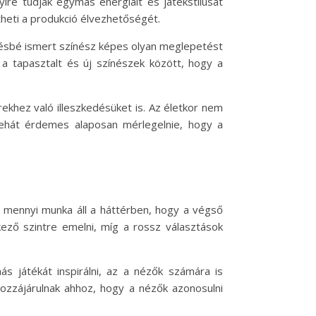
ire tudják egymás energiáit és játékstílusát
theti a produkció élvezhetőségét.
evésbé ismert színész képes olyan meglepetést
 a tapasztalt és új színészek között, hogy a
ekhez való illeszkedésüket is. Az életkor nem
tehát érdemes alaposan mérlegelnie, hogy a
y mennyi munka áll a háttérben, hogy a végső
ező szintre emelni, míg a rossz választások
s játékát inspirálni, az a nézők számára is
hozzájárulnak ahhoz, hogy a nézők azonosulni