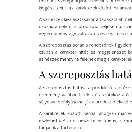
történet szempontjából releváns. A rendezőn
kiegészíteni. Ha a karakterek közötti dinamik
A színészek kiválasztásakor a tapasztalat me
okozni, amelytől a produkció teljesen új sz
végeredmény egy változatos és izgalmas csa
A szereposztás során a rendezőnek figyelembe
csupán a karakter hitét és megjelenését b
színészek mennyire felelnek meg a karakterek
A szereposztás hatá
A szereposztás hatása a produkció sikerére 
eredmény valóban hiteles és szórakoztató l
súlyosan befolyásolhatják a produkció élvezh
A karakterek közötti kémia, ahogyan már em
észlelhető. A jó színészi teljesítmény, a k
tudjanak a történettel.