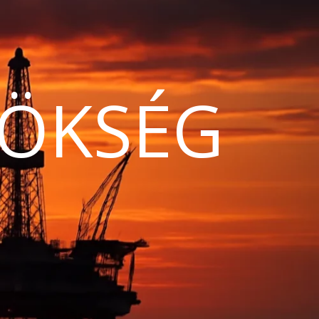
ÖKSÉG
N