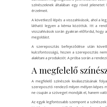
színészeknek általában egy rövid jelenetet 
érzelmeit.
A következő lépés a visszahívások, ahol a le
látható legyen a kémia közöttük. Itt a rend
visszahívások során gyakran előfordul, hogy a
megoldást.
A szereposztás befejeződése után követk
kulcsfontosságú, hiszen a szereposztás nem 
alakítani a produkciót. A próba során a rende
A megfelelő színész
A megfelelő színészek kiválasztásának foly
szereposztó rendező milyen mélyen képes meg
ne csupán a szöveget mondják el, hanem valób
Az egyik legfontosabb szempont a színészek k