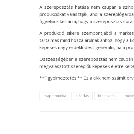
A szereposztás hatása nem csupán a színpa
produkciókat választják, ahol a szereplőgár
figyelniük kell arra, hogy a szereposztás sorá
A produkció sikere szempontjából a marketi
tartalmak mind hozzájárulnak ahhoz, hogy a kö
képesek nagy érdeklődést generálni, ha a pro
Összességében a szereposztás nem csupán egy
megválasztott szereplők képesek életre kelt
**Figyelmeztetés:** Ez a cikk nem számít or
csapatmunka
előadás
kreativitás
művé