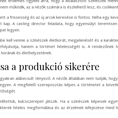
ek érdemes figyelni arra, hogy a kiválasztott színészek menny
a nem működik, az a nézők számára is észlelhető lesz, és csökken
llett a frissesség és az új arcok keresése is fontos. Néha egy k
ínt kap. A casting director feladata, hogy egyensúlyt teremtsen
pat legyen.
 kell vennie a színészek életkorát, megjelenését és a karakter
efolyásolja, hanem a történet hitelességét is. A rendezőnek 
 korának és élethelyzetének.
sa a produkció sikerére
gyakran alábecsült tényező. A nézők általában nem tudják, hog
egyen. A megfelelő szereposztás képes a történetet a követk
etőségét.
lítettük, kulcsszerepet játszik. Ha a színészek képesek egymá
arakterek hiteles megformálása és az érzelmek kifejezése mind 