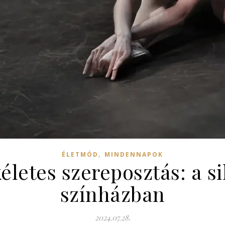
,
ÉLETMÓD
MINDENNAPOK
életes szereposztás: a s
színházban
2024.07.28.