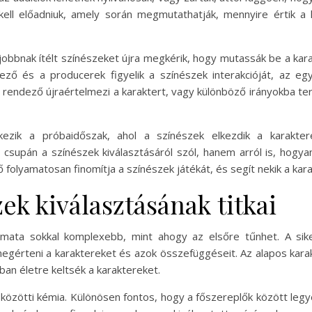
kell előadniuk, amely során megmutathatják, mennyire értik a
gjobbnak ítélt színészeket újra megkérik, hogy mutassák be a kar
ező és a producerek figyelik a színészek interakcióját, az egy
 rendező újraértelmezi a karaktert, vagy különböző irányokba ter
ezik a próbaidőszak, ahol a színészek elkezdik a karakt
csupán a színészek kiválasztásáról szól, hanem arról is, hogy
ző folyamatosan finomítja a színészek játékát, és segít nekik a 
ek kiválasztásának titkai
amata sokkal komplexebb, mint ahogy az elsőre tűnhet. A sik
érteni a karaktereket és azok összefüggéseit. Az alapos kara
an életre keltsék a karaktereket.
özötti kémia. Különösen fontos, hogy a főszereplők között legye