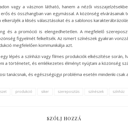
don vagy a vásznon látható, hanem a nézői visszajelzésekben
da erős és összhangban van egymással. A közönség elvárásainak t
n elkerüljék a klisés választásokat és a sablonos karakterábrázolá
ng és a promóció is elengedhetetlen. A megfelelő szereposztás
zönség figyelmét felkeltsék. Az ismert színészek gyakran vonzzá
dukció megfelelően kommunikálja azt.
 lépés a színházi vagy filmes produkciók elkészítése során, h
eni a történetet, és emlékezetes élményt nyújtani a közönség sz
vosi tanácsnak, és egészségügyi probléma esetén mindenki csak 
szet
produkció
siker
szereposztás
színészek
színház
SZÓLJ HOZZÁ