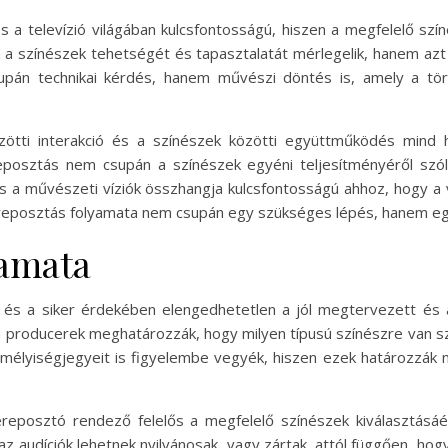
és a televízió világában kulcsfontosságú, hiszen a megfelelő sz
 a színészek tehetségét és tapasztalatát mérlegelik, hanem azt 
pán technikai kérdés, hanem művészi döntés is, amely a tör
özötti interakció és a színészek közötti együttműködés mind
eposztás nem csupán a színészek egyéni teljesítményéről szó
 és a művészeti víziók összhangja kulcsfontosságú ahhoz, hogy 
posztás folyamata nem csupán egy szükséges lépés, hanem egy i
yamata
 és a siker érdekében elengedhetetlen a jól megtervezett és á
 producerek meghatározzák, hogy milyen típusú színészre van 
zemélyiségjegyeit is figyelembe vegyék, hiszen ezek határozzák
reposztó rendező felelős a megfelelő színészek kiválasztásáért.
z audíciók lehetnek nyilvánosak, vagy zártak, attól függően, hogy