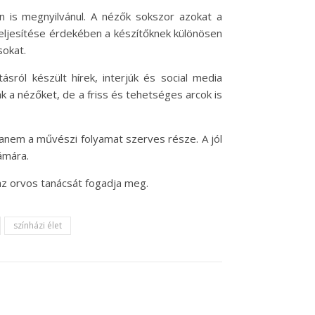
 is megnyilvánul. A nézők sokszor azokat a
eljesítése érdekében a készítőknek különösen
sokat.
ról készült hírek, interjúk és social media
k a nézőket, de a friss és tehetséges arcok is
anem a művészi folyamat szerves része. A jól
ámára.
az orvos tanácsát fogadja meg.
színházi élet