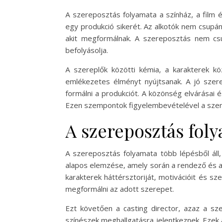
A szereposztás folyamata a színház, a film 
egy produkció sikerét. Az alkotók nem csupán
akit megformálnak. A szereposztás nem csu
befolyásolja.
A szereplők közötti kémia, a karakterek k
emlékezetes élményt nyújtsanak. A jó szer
formálni a produkciót. A közönség elvárásai
Ezen szempontok figyelembevételével a szere
A szereposztás fol
A szereposztás folyamata több lépésből áll,
alapos elemzése, amely során a rendező és a
karakterek háttérsztoriját, motivációit és s
megformálni az adott szerepet.
Ezt követően a casting director, azaz a sze
színészek meghallgatásra jelentkeznek. Ezek a