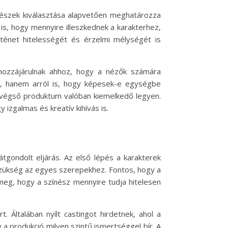
ínészek kiválasztása alapvetően meghatározza
is, hogy mennyire illeszkednek a karakterhez,
ténet hitelességét és érzelmi mélységét is
 hozzájárulnak ahhoz, hogy a nézők számára
l, hanem arról is, hogy képesek-e egységbe
a végső produktum valóban kiemelkedő legyen.
zgalmas és kreatív kihívás is.
tgondolt eljárás. Az első lépés a karakterek
szükség az egyes szerepekhez. Fontos, hogy a
 meg, hogy a színész mennyire tudja hitelesen
 Általában nyílt castingot hirdetnek, ahol a
 a produkció milyen szintű ismertséggel bír. A