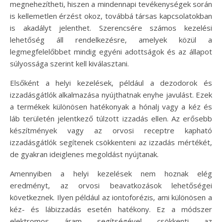
megnehezítheti, hiszen a mindennapi tevékenységek során
is kellemetlen érzést okoz, továbbá társas kapcsolatokban
is akadályt jelenthet. Szerencsére számos kezelési
lehetőség áll rendelkezésre, amelyek közül a
legmegfelelőbbet mindig egyéni adottságok és az állapot
súlyossága szerint kell kiválasztani.
Elsőként a helyi kezelések, például a dezodorok és
izzadásgátlók alkalmazása nyújthatnak enyhe javulást. Ezek
a termékek különösen hatékonyak a hónalj vagy a kéz és
láb területén jelentkező túlzott izzadás ellen. Az erősebb
készítmények vagy az orvosi receptre kapható
izzadásgátlók segítenek csökkenteni az izzadás mértékét,
de gyakran ideiglenes megoldást nyújtanak.
Amennyiben a helyi kezelések nem hoznak elég
eredményt, az orvosi beavatkozások lehetőségei
következnek. Ilyen például az iontoforézis, ami különösen a
kéz- és lábizzadás esetén hatékony. Ez a módszer
elektromos áram segítségével csökkenti az