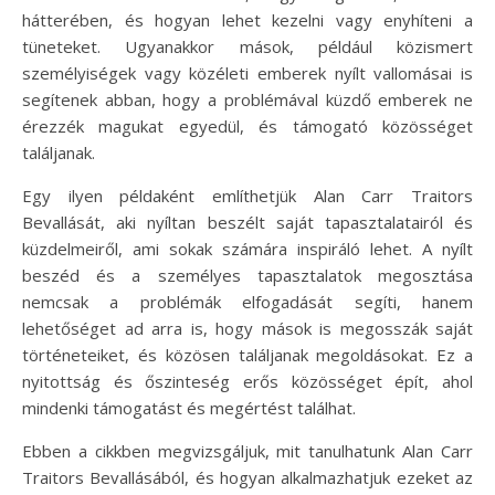
hátterében, és hogyan lehet kezelni vagy enyhíteni a
tüneteket. Ugyanakkor mások, például közismert
személyiségek vagy közéleti emberek nyílt vallomásai is
segítenek abban, hogy a problémával küzdő emberek ne
érezzék magukat egyedül, és támogató közösséget
találjanak.
Egy ilyen példaként említhetjük Alan Carr Traitors
Bevallását, aki nyíltan beszélt saját tapasztalatairól és
küzdelmeiről, ami sokak számára inspiráló lehet. A nyílt
beszéd és a személyes tapasztalatok megosztása
nemcsak a problémák elfogadását segíti, hanem
lehetőséget ad arra is, hogy mások is megosszák saját
történeteiket, és közösen találjanak megoldásokat. Ez a
nyitottság és őszinteség erős közösséget épít, ahol
mindenki támogatást és megértést találhat.
Ebben a cikkben megvizsgáljuk, mit tanulhatunk Alan Carr
Traitors Bevallásából, és hogyan alkalmazhatjuk ezeket az