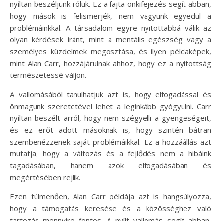
nyíltan beszéljünk róluk. Ez a fajta önkifejezés segít abban,
hogy mások is felismerjék, nem vagyunk egyedül a
problémáinkkal. A társadalom egyre nyitottabbá válik az
olyan kérdések iránt, mint a mentális egészség vagy a
személyes küzdelmek megosztása, és ilyen példaképek,
mint Alan Carr, hozzájárulnak ahhoz, hogy ez a nyitottság
természetessé váljon.
A vallomásából tanulhatjuk azt is, hogy elfogadással és
önmagunk szeretetével lehet a leginkább gyógyulni. Carr
nyíltan beszélt arról, hogy nem szégyelli a gyengeségeit,
és ez erőt adott másoknak is, hogy szintén bátran
szembenézzenek saját problémáikkal. Ez a hozzáállás azt
mutatja, hogy a változás és a fejlődés nem a hibáink
tagadásában, hanem azok elfogadásában és
megértésében rejlik.
Ezen túlmenően, Alan Carr példája azt is hangsúlyozza,
hogy a támogatás keresése és a közösséghez való
tartozás mennyire fontos. A nyílt vallomás segít abban,