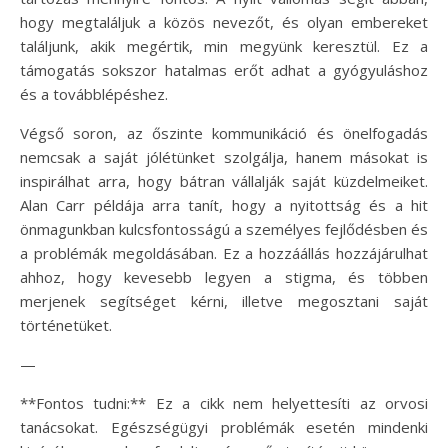
hogy megtaláljuk a közös nevezőt, és olyan embereket
találjunk, akik megértik, min megyünk keresztül. Ez a
támogatás sokszor hatalmas erőt adhat a gyógyuláshoz
és a továbblépéshez.
Végső soron, az őszinte kommunikáció és önelfogadás
nemcsak a saját jólétünket szolgálja, hanem másokat is
inspirálhat arra, hogy bátran vállalják saját küzdelmeiket.
Alan Carr példája arra tanít, hogy a nyitottság és a hit
önmagunkban kulcsfontosságú a személyes fejlődésben és
a problémák megoldásában. Ez a hozzáállás hozzájárulhat
ahhoz, hogy kevesebb legyen a stigma, és többen
merjenek segítséget kérni, illetve megosztani saját
történetüket.
—
**Fontos tudni:** Ez a cikk nem helyettesíti az orvosi
tanácsokat. Egészségügyi problémák esetén mindenki