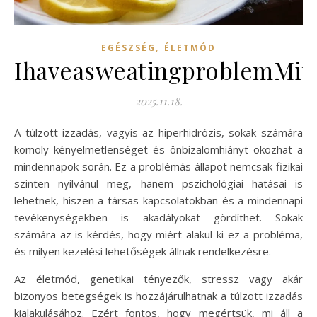
,
EGÉSZSÉG
ÉLETMÓD
IhaveasweatingproblemMitT
2025.11.18.
A túlzott izzadás, vagyis az hiperhidrózis, sokak számára
komoly kényelmetlenséget és önbizalomhiányt okozhat a
mindennapok során. Ez a problémás állapot nemcsak fizikai
szinten nyilvánul meg, hanem pszichológiai hatásai is
lehetnek, hiszen a társas kapcsolatokban és a mindennapi
tevékenységekben is akadályokat gördíthet. Sokak
számára az is kérdés, hogy miért alakul ki ez a probléma,
és milyen kezelési lehetőségek állnak rendelkezésre.
Az életmód, genetikai tényezők, stressz vagy akár
bizonyos betegségek is hozzájárulhatnak a túlzott izzadás
kialakulásához. Ezért fontos, hogy megértsük, mi áll a