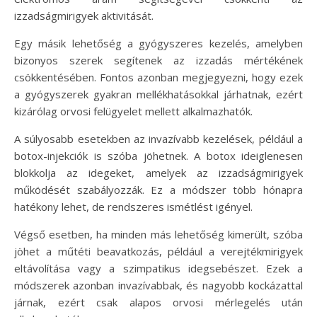
izzadságmirigyek aktivitását.
Egy másik lehetőség a gyógyszeres kezelés, amelyben
bizonyos szerek segítenek az izzadás mértékének
csökkentésében. Fontos azonban megjegyezni, hogy ezek
a gyógyszerek gyakran mellékhatásokkal járhatnak, ezért
kizárólag orvosi felügyelet mellett alkalmazhatók.
A súlyosabb esetekben az invazívabb kezelések, például a
botox-injekciók is szóba jöhetnek. A botox ideiglenesen
blokkolja az idegeket, amelyek az izzadságmirigyek
működését szabályozzák. Ez a módszer több hónapra
hatékony lehet, de rendszeres ismétlést igényel.
Végső esetben, ha minden más lehetőség kimerült, szóba
jöhet a műtéti beavatkozás, például a verejtékmirigyek
eltávolítása vagy a szimpatikus idegsebészet. Ezek a
módszerek azonban invazívabbak, és nagyobb kockázattal
járnak, ezért csak alapos orvosi mérlegelés után