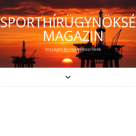
SPORTHÍRÜGYNÖKS
MAGAZIN
Országos és nemzetközi hírek