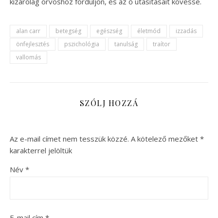
kizárólag orvoshoz forduljon, és az ő utasításait kövesse.
alan carr
betegség
egészség
életmód
izzadás
önfejlesztés
pszichológia
tanulság
traítor
vallomás
SZÓLJ HOZZÁ
Az e-mail címet nem tesszük közzé.
A kötelező mezőket
*
karakterrel jelöltük
Név
*
E-mail cím
*