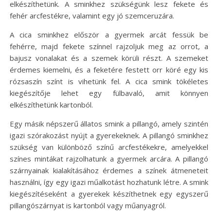
elkészíthetünk. A sminkhez szükségünk lesz fekete és
fehér arcfestékre, valamint egy jó szemceruzára.
A cica sminkhez először a gyermek arcát fessük be
fehérre, majd fekete színnel rajzoljuk meg az orrot, a
bajusz vonalakat és a szemek körüli részt. A szemeket
érdemes kiemelni, és a feketére festett orr köré egy kis
rózsaszín színt is vihetünk fel. A cica smink tökéletes
kiegészítője lehet egy fülbavaló, amit könnyen
elkészíthetünk kartonból.
Egy másik népszerű állatos smink a pillangó, amely szintén
igazi szórakozást nyújt a gyerekeknek. A pillangó sminkhez
szükség van különböző színű arcfestékekre, amelyekkel
színes mintákat rajzolhatunk a gyermek arcára. A pillangó
szárnyainak kialakításához érdemes a színek átmeneteit
használni, így egy igazi műalkotást hozhatunk létre. A smink
kiegészítéseként a gyerekek készíthetnek egy egyszerű
pillangószárnyat is kartonból vagy műanyagról.