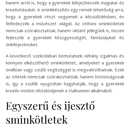
hanem arról is, hogy a gyerekek kifejezhessék magukat és
kreativitásukat. A sminkkészítés egy remek lehetőség arra,
hogy a gyerekek részt vegyenek a készülődésben, és
felfedezzék a művészet világát. Az otthoni sminkötletek
nemcsak szórakoztatóak, hanem oktató jellegűek is, hiszen
fejlesztik a gyerekek kézügyességét, fantáziájukat és
önkifejezésüket.
A következő szekciókban bemutatunk néhány izgalmas és
könnyen elkészíthető sminkötletet, amelyeket a gyerekek
önállóan vagy szülői segítséggel is megvalósíthatnak. Ezek
az ötletek nemcsak szórakoztatóak, hanem biztonságosak
is, így a szülők nyugodtan hagyhatják, hogy a gyerekek
kreatív módon öltözködjenek a Halloween alkalmából.
Egyszerű és ijesztő
sminkötletek