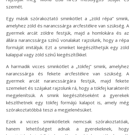
szemét.
Egy másik szórakoztató sminkötlet a „zöld répa” smink,
amelyhez zöld és narancssárga arcfestékre van szükség. A
gyermek arcát zöldre festjük, majd a homlokára és az
állára narancssárga színű vonalakat rajzolunk, hogy a répa
formáját imitáljuk. Ezt a sminket kiegészíthetjük egy zöld
kalappal vagy zöld színű kiegészítőkkel.
A harmadik vicces sminkötlet a „tökfej” smink, amelyhez
narancssárga és fekete arcfestékre van szükség. A
gyermek arcát narancssárgára festjük, majd fekete
szemeket és szájakat rajzolunk rá, hogy a tökfej karakterét
megjelenítsük. A smink kiegészítéseként a gyerekek
készíthetnek egy tökfej formájú kalapot is, amely még
szórakoztatóbbá teszi a megjelenésüket.
Ezek a vicces sminkötletek nemcsak szórakoztatóak,
hanem lehetőséget adnak a gyerekeknek, hogy