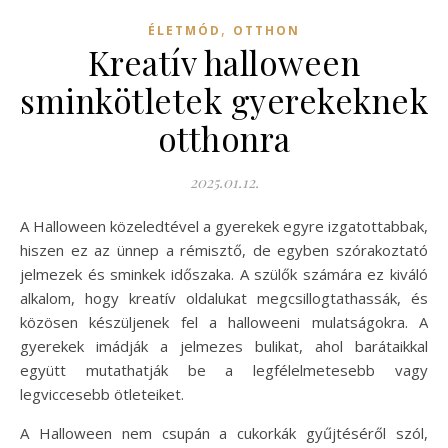
,
ÉLETMÓD
OTTHON
Kreatív halloween
sminkötletek gyerekeknek
otthonra
2025.01.12.
A Halloween közeledtével a gyerekek egyre izgatottabbak,
hiszen ez az ünnep a rémisztő, de egyben szórakoztató
jelmezek és sminkek időszaka. A szülők számára ez kiváló
alkalom, hogy kreatív oldalukat megcsillogtathassák, és
közösen készüljenek fel a halloweeni mulatságokra. A
gyerekek imádják a jelmezes bulikat, ahol barátaikkal
együtt mutathatják be a legfélelmetesebb vagy
legviccesebb ötleteiket.
A Halloween nem csupán a cukorkák gyűjtéséről szól,