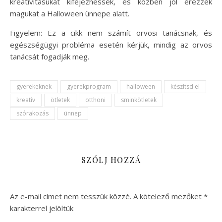
kreativitásukat kifejezhessék, és közben jól érezzék
magukat a Halloween ünnepe alatt.
Figyelem: Ez a cikk nem számít orvosi tanácsnak, és
egészségügyi probléma esetén kérjük, mindig az orvos
tanácsát fogadják meg.
gyerekeknek
gyerekprogram
halloween
készítsd el
kreatív
ötletek
otthoni
sminkötletek
szórakozás
ünnep
SZÓLJ HOZZÁ
Az e-mail címet nem tesszük közzé.
A kötelező mezőket
*
karakterrel jelöltük