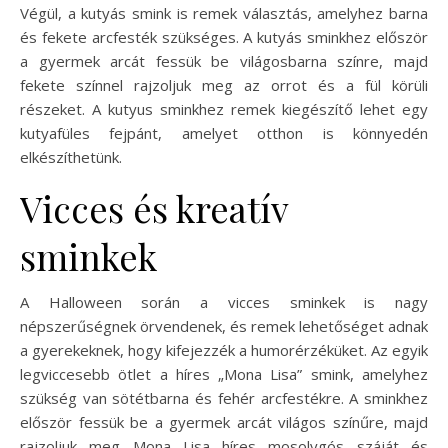
Végül, a kutyás smink is remek választás, amelyhez barna
és fekete arcfesték szükséges. A kutyás sminkhez először
a gyermek arcát fessük be világosbarna színre, majd
fekete színnel rajzoljuk meg az orrot és a fül körüli
részeket. A kutyus sminkhez remek kiegészítő lehet egy
kutyafüles fejpánt, amelyet otthon is könnyedén
elkészíthetünk.
Vicces és kreatív
sminkek
A Halloween során a vicces sminkek is nagy
népszerűségnek örvendenek, és remek lehetőséget adnak
a gyerekeknek, hogy kifejezzék a humorérzéküket. Az egyik
legviccesebb ötlet a híres „Mona Lisa” smink, amelyhez
szükség van sötétbarna és fehér arcfestékre. A sminkhez
először fessük be a gyermek arcát világos színűre, majd
rajzoljuk meg Mona Lisa híres mosolygós száját és