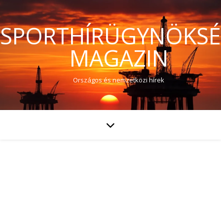
SPORTHÍRÜGYNÖKS
MAGAZIN
Országos és nemzetközi hírek