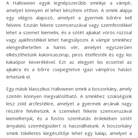
A Halloween egyik legnépszerűbb sminkje a vámpír,
amelyet könnyen el lehet készíteni otthon. A smink alapja
egy világos alapozó, amelyet a gyermek bőrére kell
felvinni. Ezután fekete szemceruzával vagy szemfestékkel
lehet a szemet kiemelni, és a sötét ajkakat vörös rúzzsal
vagy ajakfestékkel lehet hangsúlyozni. A vámpír sminkhez
elengedhetetlen a hamis vér, amelyet egyszerűen
elkészíthetünk kukoricaszirup, piros ételfesték és egy kis
kakaópor keverékével. Ezt az elegyet kis ecsettel az
ajkakra és a bőrre csepegtetve igazi vámpíros hatást
érhetünk el.
Egy másik klasszikus Halloween smink a boszorkány, amely
szintén könnyen megvalósítható. A sminkhez szükségünk
lesz zöld arcfestékre, amelyet a gyermek arcának nagy
részére felvihetünk. A szemeket fekete szemceruzával
kiemelhetjük, és a füstös szemhatás érdekében sötét
árnyalatú szemhéjpúdert is használhatunk. A boszorkány
smink tökéletes kiegészítője lehet egy kalap, amelyet a