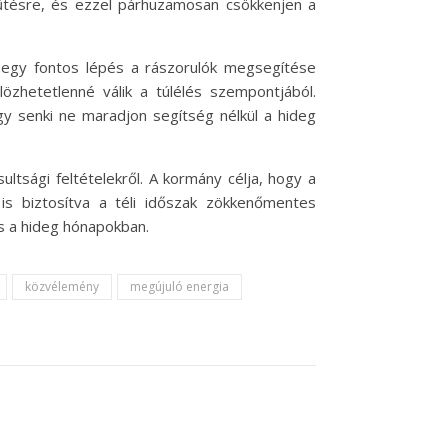
űtésre, és ezzel párhuzamosan csökkenjen a
 egy fontos lépés a rászorulók megsegítése
lözhetetlenné válik a túlélés szempontjából.
y senki ne maradjon segítség nélkül a hideg
tsági feltételekről. A kormány célja, hogy a
s biztosítva a téli időszak zökkenőmentes
s a hideg hónapokban.
közvélemény
megújuló energia