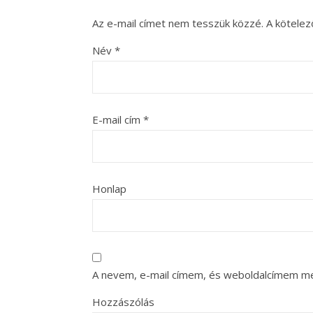
Az e-mail címet nem tesszük közzé.
A kötele
Név
*
E-mail cím
*
Honlap
A nevem, e-mail címem, és weboldalcímem m
Hozzászólás