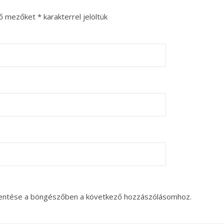
ző mezőket
*
karakterrel jelöltük
entése a böngészőben a következő hozzászólásomhoz.