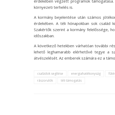
érdekében végzett programok támogatása. A
környezeti terhelés is.
A kormány bejelentése után számos jótékon
érdekében. A téli hónapokban sok család küz
Szakértők szerint a kormány felelőssége, h
időszakban.
A következő hetekben várhatóan további rész
lehető leghamarabb elérhetővé tegye a sz
átvészelését. Az emberek számára ez a támog
családok segítése
energiahatékonyság
fűté
rászorulók
téli támogatás