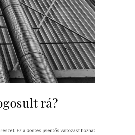
ogosult rá?
részét. Ez a döntés jelentős változást hozhat