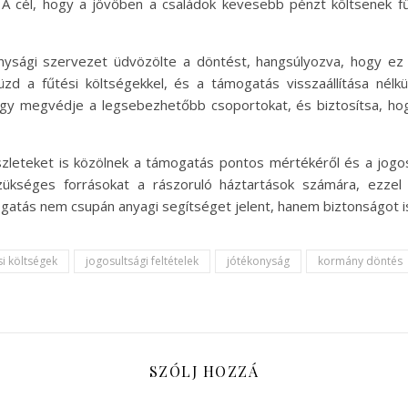
 cél, hogy a jövőben a családok kevesebb pénzt költsenek f
ysági szervezet üdvözölte a döntést, hangsúlyozva, hogy ez
d a fűtési költségekkel, és a támogatás visszaállítása nélkü
ogy megvédje a legsebezhetőbb csoportokat, és biztosítsa, hog
leteket is közölnek a támogatás pontos mértékéről és a jogosul
ükséges forrásokat a rászoruló háztartások számára, ezzel i
atás nem csupán anyagi segítséget jelent, hanem biztonságot i
si költségek
jogosultsági feltételek
jótékonyság
kormány döntés
SZÓLJ HOZZÁ