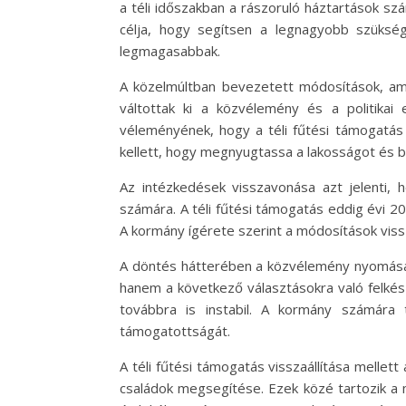
a téli időszakban a rászoruló háztartások s
célja, hogy segítsen a legnagyobb szüksé
legmagasabbak.
A közelmúltban bevezetett módosítások, amel
váltottak ki a közvélemény és a politika
véleményének, hogy a téli fűtési támogatás
kellett, hogy megnyugtassa a lakosságot és b
Az intézkedések visszavonása azt jelenti,
számára. A téli fűtési támogatás eddig évi 20
A kormány ígérete szerint a módosítások vis
A döntés hátterében a közvélemény nyomása és 
hanem a következő választásokra való felkés
továbbra is instabil. A kormány számára
támogatottságát.
A téli fűtési támogatás visszaállítása mellet
családok megsegítése. Ezek közé tartozik a 