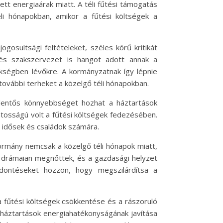
t energiaárak miatt. A téli fűtési támogatás
i hónapokban, amikor a fűtési költségek a
osultsági feltételeket, széles körű kritikát
 és szakszervezet is hangot adott annak a
kségben lévőkre. A kormányzatnak így lépnie
ovábbi terheket a közelgő téli hónapokban.
elentős könnyebbséget hozhat a háztartások
ontosságú volt a fűtési költségek fedezésében.
 idősek és családok számára.
 kormány nemcsak a közelgő téli hónapok miatt,
k drámaian megnőttek, és a gazdasági helyzet
döntéseket hozzon, hogy megszilárdítsa a
 a fűtési költségek csökkentése és a rászoruló
 háztartások energiahatékonyságának javítása