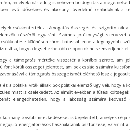
zámára, amelyek már eddig is nehezen boldogultak a megemelkedet
gben lévő időseknek és alacsony jövedelmű családoknak a tél
yek csökkentették a támogatás összegét és szigorították a jog
i elemzők részéről egyaránt. Számos jótékonysági szervezet
 csökkentése különösen káros hatással lenne a legnagyobb szü
iztosítsa, hogy a legsebezhetőbb csoportok ne szenvedjenek el t
 hogy a támogatás mértéke visszatér a korábbi szintre, ami j
0 font körüli összeget jelentett, ami sok család számára kulcsf
szavonásával a támogatás összege ismét elérhető lesz a jogosult
a politikai viták állnak. Sok politikai elemző úgy véli, hogy a
zülés miatt is cselekedett. Az elmúlt években a fűtési költsége
 tehát elengedhetetlen, hogy a lakosság számára kedvező 
t a kormány további intézkedéseket is bejelentett, amelyek célja
megújuló energiaforrások használatának ösztönzése, valamint a