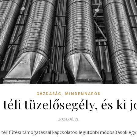
,
GAZDASÁG
MINDENNAPOK
téli tüzelősegély, és ki j
2025.06.21.
téli fűtési támogatással kapcsolatos legutóbbi módosítások egy 