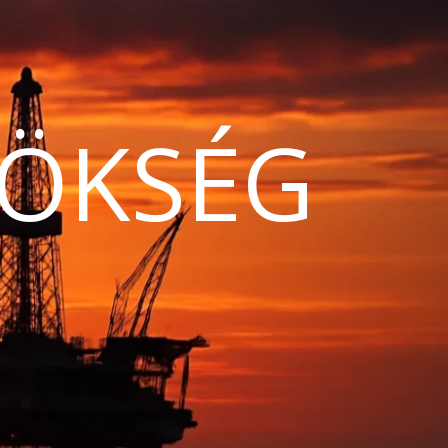
ÖKSÉG
N