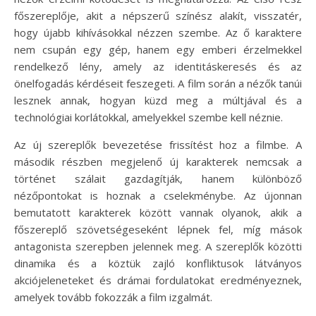
főszereplője, akit a népszerű színész alakít, visszatér,
hogy újabb kihívásokkal nézzen szembe. Az ő karaktere
nem csupán egy gép, hanem egy emberi érzelmekkel
rendelkező lény, amely az identitáskeresés és az
önelfogadás kérdéseit feszegeti. A film során a nézők tanúi
lesznek annak, hogyan küzd meg a múltjával és a
technológiai korlátokkal, amelyekkel szembe kell néznie.
Az új szereplők bevezetése frissítést hoz a filmbe. A
második részben megjelenő új karakterek nemcsak a
történet szálait gazdagítják, hanem különböző
nézőpontokat is hoznak a cselekménybe. Az újonnan
bemutatott karakterek között vannak olyanok, akik a
főszereplő szövetségeseként lépnek fel, míg mások
antagonista szerepben jelennek meg. A szereplők közötti
dinamika és a köztük zajló konfliktusok látványos
akciójeleneteket és drámai fordulatokat eredményeznek,
amelyek tovább fokozzák a film izgalmát.