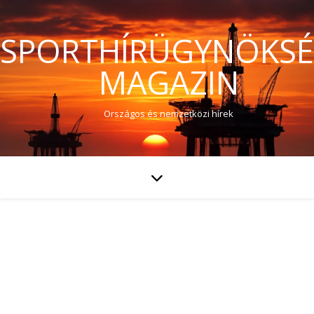
SPORTHÍRÜGYNÖKS
MAGAZIN
Országos és nemzetközi hírek