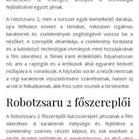
fejlődésével együtt járnak.
A robotzsaru 2, mint a sorozat egyik kiemelkedő darabja,
újra felfedezi ezeket a témákat, miközben izgalmas
karakterek és cselekmények segítségével vonzza be a
nézőket. A szereplők dinamikája, a cselekmény fordulatai
és a különböző technológiai vívmányok mind hozzájárulnak
a film sikeréhez. A filmek iránti érdeklődés folyamatosan
nő, ami a rajongók és a kritikusok által egyaránt kedvelt
műfajokra is vonatkozik. A folytatás során a nézők nemcsak
a régi karakterek visszatérésére számíthatnak, hanem új
arcok is felbukkannak, akik friss színt visznek a történetbe.
Robotzsaru 2 főszereplői
A Robotzsaru 2 főszereplői kulcsszerepet játszanak a film
sikerében. A karakterek mélysége és fejlődése a
cselekmény szerves részét képezi, és sok esetben a
nézők érzelmi kötődését is meghatározza. Az első rész