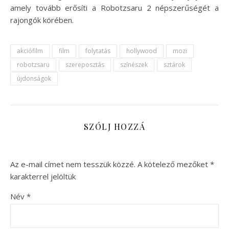
amely tovább erősíti a Robotzsaru 2 népszerűségét a
rajongók körében.
akciófilm
film
folytatás
hollywood
mozi
robotzsaru
szereposztás
színészek
sztárok
újdonságok
SZÓLJ HOZZÁ
Az e-mail címet nem tesszük közzé.
A kötelező mezőket
*
karakterrel jelöltük
Név
*