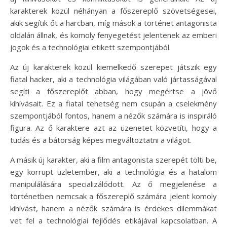
karakterek közül néhányan a főszereplő szövetségesei,
akik segítik őt a harcban, míg mások a történet antagonista
oldalán állnak, és komoly fenyegetést jelentenek az emberi
jogok és a technológiai etikett szempontjából.
Az új karakterek közül kiemelkedő szerepet játszik egy
fiatal hacker, aki a technológia világában való jártasságával
segíti a főszereplőt abban, hogy megértse a jövő
kihívásait. Ez a fiatal tehetség nem csupán a cselekmény
szempontjából fontos, hanem a nézők számára is inspiráló
figura. Az ő karaktere azt az üzenetet közvetíti, hogy a
tudás és a bátorság képes megváltoztatni a világot.
A másik új karakter, aki a film antagonista szerepét tölti be,
egy korrupt üzletember, aki a technológia és a hatalom
manipulálására specializálódott. Az ő megjelenése a
történetben nemcsak a főszereplő számára jelent komoly
kihívást, hanem a nézők számára is érdekes dilemmákat
vet fel a technológiai fejlődés etikájával kapcsolatban. A