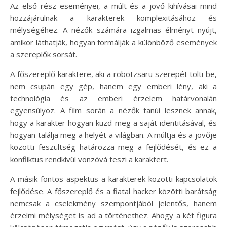
Az első rész eseményei, a múlt és a jövő kihívásai mind
hozzájárulnak a karakterek komplexitásához és
mélységéhez. A nézők számára izgalmas élményt nyújt,
amikor láthatják, hogyan formálják a különböző események
a szereplők sorsát.
A főszereplő karaktere, aki a robotzsaru szerepét tölti be,
nem csupán egy gép, hanem egy emberi lény, aki a
technológia és az emberi érzelem határvonalán
egyensúlyoz. A film során a nézők tanúi lesznek annak,
hogy a karakter hogyan küzd meg a saját identitásával, és
hogyan találja meg a helyét a világban. A múltja és a jövője
közötti feszültség határozza meg a fejlődését, és ez a
konfliktus rendkívül vonzóvá teszi a karaktert.
A másik fontos aspektus a karakterek közötti kapcsolatok
fejlődése. A főszereplő és a fiatal hacker közötti barátság
nemcsak a cselekmény szempontjából jelentős, hanem
érzelmi mélységet is ad a történethez. Ahogy a két figura