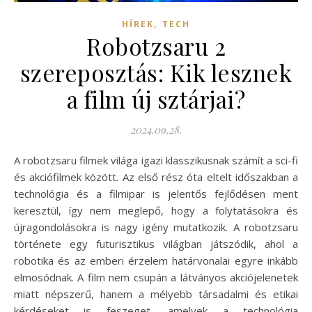
,
HÍREK
TECH
Robotzsaru 2
szereposztás: Kik lesznek
a film új sztárjai?
2024.09.28.
A robotzsaru filmek világa igazi klasszikusnak számít a sci-fi
és akciófilmek között. Az első rész óta eltelt időszakban a
technológia és a filmipar is jelentős fejlődésen ment
keresztül, így nem meglepő, hogy a folytatásokra és
újragondolásokra is nagy igény mutatkozik. A robotzsaru
története egy futurisztikus világban játszódik, ahol a
robotika és az emberi érzelem határvonalai egyre inkább
elmosódnak. A film nem csupán a látványos akciójelenetek
miatt népszerű, hanem a mélyebb társadalmi és etikai
kérdéseket is feszeget, amelyek a technológia