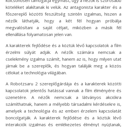
kölcsönösen támogatja egymást, úgy a nézők is szorosabb
köteléket alakítanak ki velük. Az antagonista karakter és a
főszereplő közötti feszültség szintén izgalmas, hiszen a
nézők láthatják, hogy a két fél hogyan próbálja
megvalósítani a saját céljait, miközben a másik fél
ellenállása folyamatosan jelen van.
A karakterek fejlődése és a köztük lévő kapcsolatok a film
érzelmi súlyát adják. A nézők számára nemcsak a
cselekmény izgalma számít, hanem az is, hogy milyen utat
járnak be a szereplők, és hogyan találják meg a közös
célokat a technológia világában.
A Robotzsaru 2 szereplőgárdája és a karakterek közötti
kapcsolatok jelentős hatással vannak a film élményére és
üzenetére. A nézők nemcsak a látványos akciókra
számíthatnak, hanem a mélyebb társadalmi kérdésekre is,
amelyek a technológia és az emberi érzelem kapcsolatát
boncolgatják. A karakterek fejlődése és a köztük lévő
interakciók izgalmas és emlékezetes élményt nyújtanak,