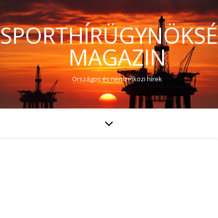
SPORTHÍRÜGYNÖKS
MAGAZIN
Országos és nemzetközi hírek