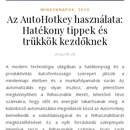
,
MINDENNAPOK
TECH
Az AutoHotkey használata:
Hatékony tippek és
trükkök kezdőknek
2024.06.29.
A modern technológia világában a hatékonyság és a
produktivitás kulcsfontosságú szerepet játszik a
mindennapi életben és a munkafolyamatok során. Az
automatizálás egy olyan eszköz, amely jelentősen
megkönnyítheti a felhasználók életét, lehetővé téve
számukra, hogy időt és energiát takarítsanak meg. A
különböző automatizálási megoldások közül az AutoHotkey
kiemelkedik a sokoldalúságával és a felhasználóbarát
megközelítésével. Ez a nyílt forráskódú szkriptnyelv
lehetővé teszi a felhasználók számára, hogy saját