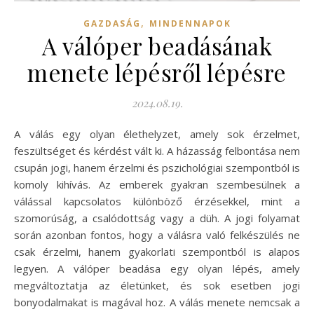
,
GAZDASÁG
MINDENNAPOK
A válóper beadásának
menete lépésről lépésre
2024.08.19.
A válás egy olyan élethelyzet, amely sok érzelmet,
feszültséget és kérdést vált ki. A házasság felbontása nem
csupán jogi, hanem érzelmi és pszichológiai szempontból is
komoly kihívás. Az emberek gyakran szembesülnek a
válással kapcsolatos különböző érzésekkel, mint a
szomorúság, a csalódottság vagy a düh. A jogi folyamat
során azonban fontos, hogy a válásra való felkészülés ne
csak érzelmi, hanem gyakorlati szempontból is alapos
legyen. A válóper beadása egy olyan lépés, amely
megváltoztatja az életünket, és sok esetben jogi
bonyodalmakat is magával hoz. A válás menete nemcsak a