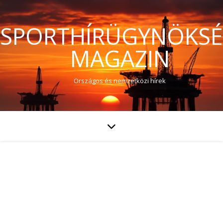
SPORTHÍRÜGYNÖKS
MAGAZIN
Országos és nemzetközi hírek