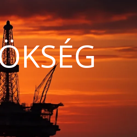
ÖKSÉG
N