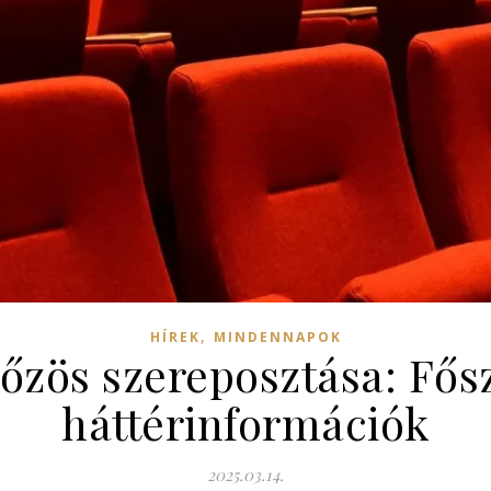
,
HÍREK
MINDENNAPOK
őzös szereposztása: Fős
háttérinformációk
2025.03.14.