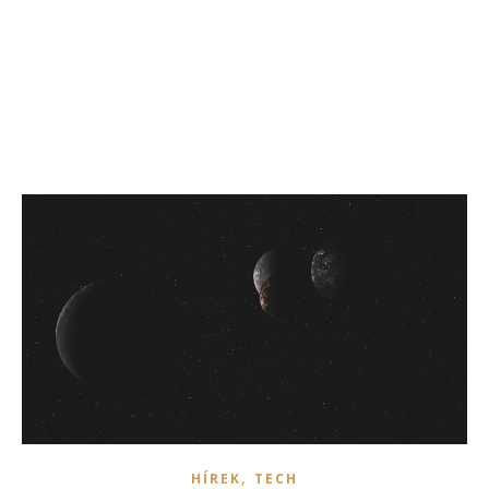
,
HÍREK
TECH