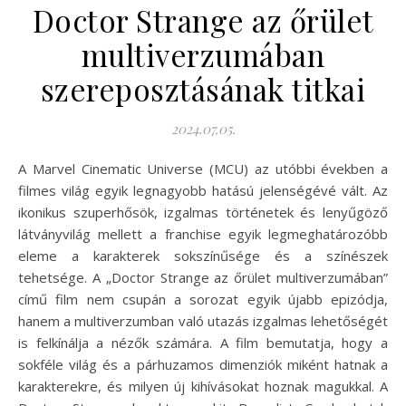
Doctor Strange az őrület
multiverzumában
szereposztásának titkai
2024.07.05.
A Marvel Cinematic Universe (MCU) az utóbbi években a
filmes világ egyik legnagyobb hatású jelenségévé vált. Az
ikonikus szuperhősök, izgalmas történetek és lenyűgöző
látványvilág mellett a franchise egyik legmeghatározóbb
eleme a karakterek sokszínűsége és a színészek
tehetsége. A „Doctor Strange az őrület multiverzumában”
című film nem csupán a sorozat egyik újabb epizódja,
hanem a multiverzumban való utazás izgalmas lehetőségét
is felkínálja a nézők számára. A film bemutatja, hogy a
sokféle világ és a párhuzamos dimenziók miként hatnak a
karakterekre, és milyen új kihívásokat hoznak magukkal. A