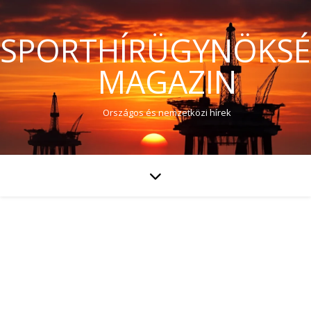
SPORTHÍRÜGYNÖKS
MAGAZIN
Országos és nemzetközi hírek