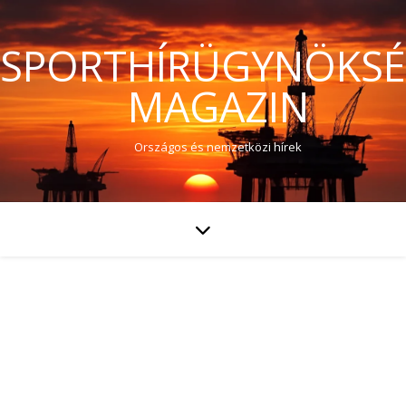
SPORTHÍRÜGYNÖKS
MAGAZIN
Országos és nemzetközi hírek