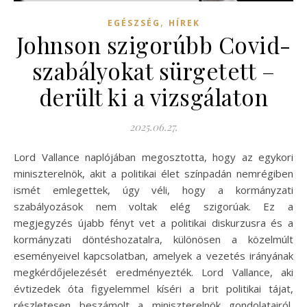
,
EGÉSZSÉG
HÍREK
Johnson szigorúbb Covid-
szabályokat sürgetett –
derült ki a vizsgálaton
2025.06.27.
Lord Vallance naplójában megosztotta, hogy az egykori
miniszterelnök, akit a politikai élet színpadán nemrégiben
ismét emlegettek, úgy véli, hogy a kormányzati
szabályozások nem voltak elég szigorúak. Ez a
megjegyzés újabb fényt vet a politikai diskurzusra és a
kormányzati döntéshozatalra, különösen a közelmúlt
eseményeivel kapcsolatban, amelyek a vezetés irányának
megkérdőjelezését eredményezték. Lord Vallance, aki
évtizedek óta figyelemmel kíséri a brit politikai tájat,
részletesen beszámolt a miniszterelnök gondolatairól,