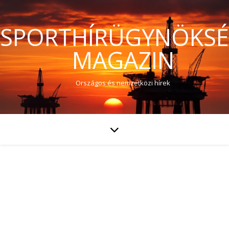
SPORTHÍRÜGYNÖKS
MAGAZIN
Országos és nemzetközi hírek