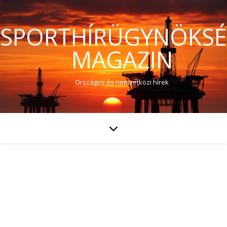
SPORTHÍRÜGYNÖKS
MAGAZIN
Országos és nemzetközi hírek