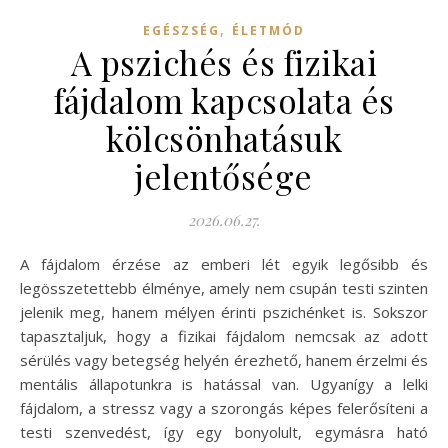
,
EGÉSZSÉG
ÉLETMÓD
A pszichés és fizikai
fájdalom kapcsolata és
kölcsönhatásuk
jelentősége
2026.06.27.
A fájdalom érzése az emberi lét egyik legősibb és
legösszetettebb élménye, amely nem csupán testi szinten
jelenik meg, hanem mélyen érinti pszichénket is. Sokszor
tapasztaljuk, hogy a fizikai fájdalom nemcsak az adott
sérülés vagy betegség helyén érezhető, hanem érzelmi és
mentális állapotunkra is hatással van. Ugyanígy a lelki
fájdalom, a stressz vagy a szorongás képes felerősíteni a
testi szenvedést, így egy bonyolult, egymásra ható