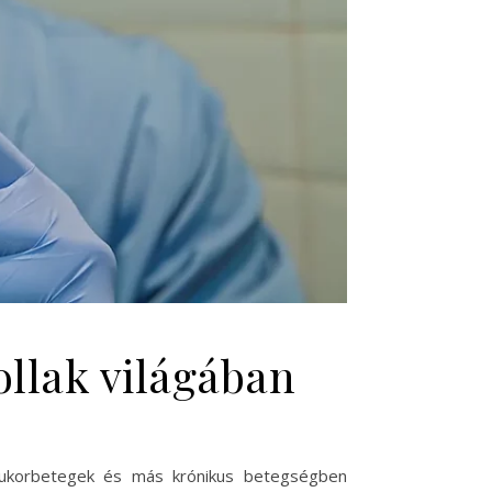
ollak világában
a cukorbetegek és más krónikus betegségben