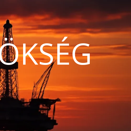
ÖKSÉG
N