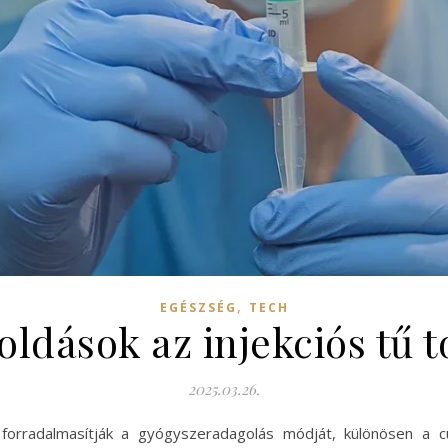
,
EGÉSZSÉG
TECH
ldások az injekciós tű t
2025.03.26.
ai forradalmasítják a gyógyszeradagolás módját, különösen 