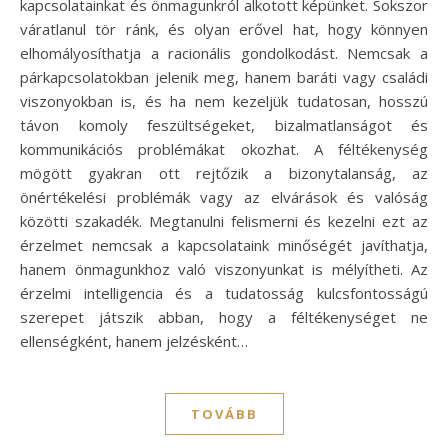
kapcsolatainkat és önmagunkról alkotott képünket. Sokszor
váratlanul tör ránk, és olyan erővel hat, hogy könnyen
elhomályosíthatja a racionális gondolkodást. Nemcsak a
párkapcsolatokban jelenik meg, hanem baráti vagy családi
viszonyokban is, és ha nem kezeljük tudatosan, hosszú
távon komoly feszültségeket, bizalmatlanságot és
kommunikációs problémákat okozhat. A féltékenység
mögött gyakran ott rejtőzik a bizonytalanság, az
önértékelési problémák vagy az elvárások és valóság
közötti szakadék. Megtanulni felismerni és kezelni ezt az
érzelmet nemcsak a kapcsolataink minőségét javíthatja,
hanem önmagunkhoz való viszonyunkat is mélyítheti. Az
érzelmi intelligencia és a tudatosság kulcsfontosságú
szerepet játszik abban, hogy a féltékenységet ne
ellenségként, hanem jelzésként…
TOVÁBB