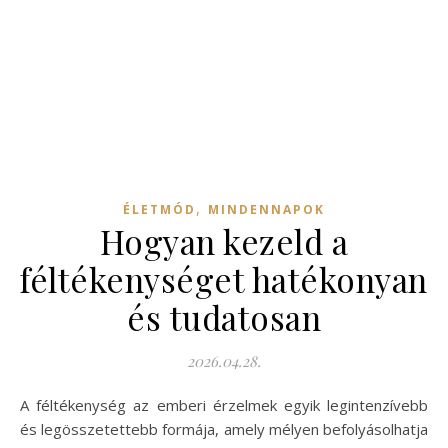
,
ÉLETMÓD
MINDENNAPOK
Hogyan kezeld a
féltékenységet hatékonyan
és tudatosan
2026.04.28.
A féltékenység az emberi érzelmek egyik legintenzívebb
és legösszetettebb formája, amely mélyen befolyásolhatja