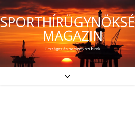
SPORTHÍRÜGYNÖKS
MAGAZIN
Országos és nemzetközi hírek