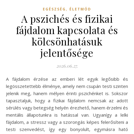
,
EGÉSZSÉG
ÉLETMÓD
A pszichés és fizikai
fájdalom kapcsolata és
kölcsönhatásuk
jelentősége
2026.06.27.
A fájdalom érzése az emberi lét egyik legősibb és
legösszetettebb élménye, amely nem csupán testi szinten
jelenik meg, hanem mélyen érinti pszichénket is. Sokszor
tapasztaljuk, hogy a fizikai fájdalom nemcsak az adott
sérülés vagy betegség helyén érezhető, hanem érzelmi és
mentális állapotunkra is hatással van. Ugyanígy a lelki
fájdalom, a stressz vagy a szorongás képes felerősíteni a
testi szenvedést, így egy bonyolult, egymásra ható