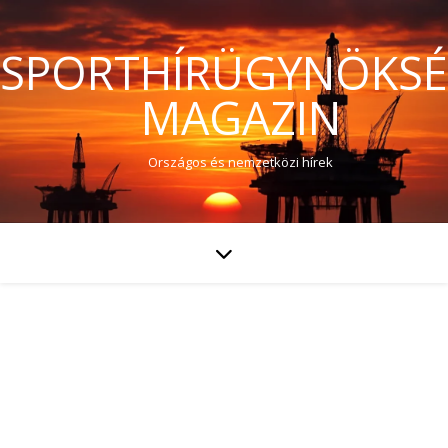
SPORTHÍRÜGYNÖKS
MAGAZIN
Országos és nemzetközi hírek