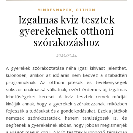
,
MINDENNAPOK
OTTHON
Izgalmas kvíz tesztek
gyerekeknek otthoni
szórakozáshoz
2025.03.24.
A gyerekek szórakoztatása néha igazi kihívást jelenthet,
különösen, amikor az időjárás nem kedvez a szabadtéri
programoknak. Az otthoni játékok és tevékenységek
sokszor unalmassá válhatnak, ezért érdemes új, izgalmas
lehetőségeket keresni. A kvíz tesztek remek módját
kínálják annak, hogy a gyerekek szórakozzanak, miközben
fejlesztik a tudásukat és a gondolkodásukat. Ezek a játékok
nemcsak szórakoztatóak, hanem tanulságosak is, és
segítenek a gyerekeknek abban, hogy jobban megismerjék
a világot maguk körül. A kvíz tesztek különböző témákban