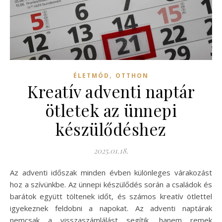
,
ÉLETMÓD
OTTHON
Kreatív adventi naptár
ötletek az ünnepi
készülődéshez
2025.01.18.
Az adventi időszak minden évben különleges várakozást
hoz a szívünkbe. Az ünnepi készülődés során a családok és
barátok együtt töltenek időt, és számos kreatív ötlettel
igyekeznek feldobni a napokat. Az adventi naptárak
nemcsak a visszaszámlálást segítik, hanem remek