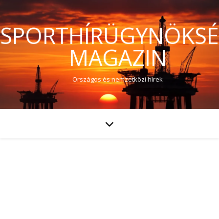
SPORTHÍRÜGYNÖKS
MAGAZIN
Országos és nemzetközi hírek