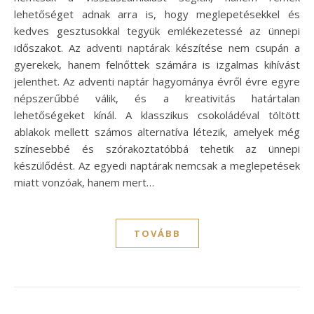
lehetőséget adnak arra is, hogy meglepetésekkel és
kedves gesztusokkal tegyük emlékezetessé az ünnepi
időszakot. Az adventi naptárak készítése nem csupán a
gyerekek, hanem felnőttek számára is izgalmas kihívást
jelenthet. Az adventi naptár hagyománya évről évre egyre
népszerűbbé válik, és a kreativitás határtalan
lehetőségeket kínál. A klasszikus csokoládéval töltött
ablakok mellett számos alternatíva létezik, amelyek még
színesebbé és szórakoztatóbbá tehetik az ünnepi
készülődést. Az egyedi naptárak nemcsak a meglepetések
miatt vonzóak, hanem mert…
TOVÁBB