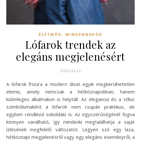
,
ÉLETMÓD
MINDENNAPOK
Lófarok trendek az
elegáns megjelenésért
2025.01.13.
A lófarok frizura a modern divat egyik megkerülhetetlen
eleme, amely nemcsak a hétköznapokban, hanem
különleges alkalmakon is helytáll. Az elegancia és a stílus
szimbólumaként a lófarok nem csupán praktikus, de
egyben rendkívül sokoldalú is. Az egyszerűségénél fogva
könnyen variálható, így mindenki megtalálhatja a saját
ízlésének megfelelő változatot. Legyen szó egy laza,
hétköznapi megjelenésről vagy egy elegáns eseményről, a