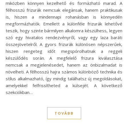
miközben könnyen kezelhető és formázható marad. A
félhosszú frizurák nemcsak elegánsak, hanem praktikusak
is, hiszen a mindennapi rohanásban is könnyedén
megformázhatók. Emellett a különféle frizurák lehetővé
teszik, hogy szinte bármilyen alkalomra készülhess, legyen
szó egy hivatalos rendezvényről, vagy egy laza baráti
összejövetelről. A gyors frizurák különösen népszerűek,
hiszen rengeteg időt megspórolhatnak a reggeli
készülődés során. A megfelelő frizura kiválasztása
nemcsak a megjelenésedet, hanem az önbizalmadat is
növelheti. A félhosszú hajra számos különböző technika és
stílus alkalmazható, így mindig találhatsz új megoldásokat,
amelyekkel felfrissítheted a külsejét. A következő
szekciókban…
TOVÁBB