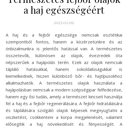
a haj egészségéért
2025.02.09.
A haj és a fejbőr egészsége nemcsak esztétikai
szempontból fontos, hanem a közérzetünkre és az
önbizalmunkra is jelentős hatással van. A természetes
összetevők, különösen az olajok, évezredek óta
népszerűek a hajápolás terén. Ezek az olajok nemcsak
tápláló hatásukkal, hanem sokoldalúságukkal is
kiemelkednek, hiszen különböző bőr- és hajtípusokhoz
alkalmazhatók. A természetes olajok használata a
hajápolásban nemcsak a modern szépségipar felfedezése,
hanem egy ősi tudás, amely a természet kincseit használja
fel a haj és a fejbőr regenerálására. A fejbőr hidratálására
és táplálására szolgáló olajok képesek megnyugtatni a
viszketést, csökkenteni a korpa megjelenését, valamint
elősegítik a haj növekedését és fényességét. A