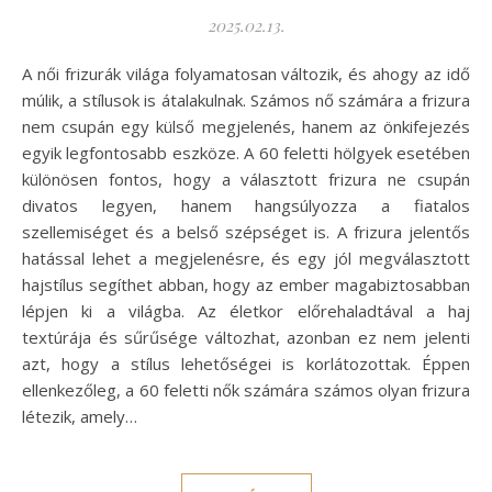
2025.02.13.
A női frizurák világa folyamatosan változik, és ahogy az idő
múlik, a stílusok is átalakulnak. Számos nő számára a frizura
nem csupán egy külső megjelenés, hanem az önkifejezés
egyik legfontosabb eszköze. A 60 feletti hölgyek esetében
különösen fontos, hogy a választott frizura ne csupán
divatos legyen, hanem hangsúlyozza a fiatalos
szellemiséget és a belső szépséget is. A frizura jelentős
hatással lehet a megjelenésre, és egy jól megválasztott
hajstílus segíthet abban, hogy az ember magabiztosabban
lépjen ki a világba. Az életkor előrehaladtával a haj
textúrája és sűrűsége változhat, azonban ez nem jelenti
azt, hogy a stílus lehetőségei is korlátozottak. Éppen
ellenkezőleg, a 60 feletti nők számára számos olyan frizura
létezik, amely…