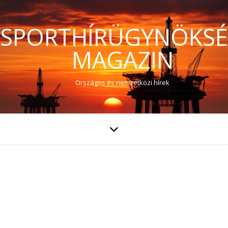
SPORTHÍRÜGYNÖKS
MAGAZIN
Országos és nemzetközi hírek