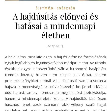
,
ÉLETMÓD
EGÉSZSÉG
A hajdúsítás előnyei és
hatásai a mindennapi
életben
2025.10.15.
A hajdúsítás, mint kifejezés, a haj és a frizura formálásának
egyik legújabb és leginnovatívabb módját jelenti. Az utóbbi
években egyre népszerűbbé vált a különböző hajápolási
trendek között, hiszen nem csupán esztétikai, hanem
praktikus előnyöket is kínál. A hajdúsítás folyamata során a
hajszálak mennyiségének növelésével érhetjük el a kívánt
dús hatást, amely nemcsak a megjelenést befolyásolja,
hanem a mindennapi életünket is. A hajdúsítás különösen
hasznos lehet azok számára, akik vékony szálú hajjal
rendelkeznek, vagy akik szeretnék elrejteni a hajhullás