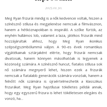
2025.01.30.
Meg Ryan frizurái mindig is a nők kedvencei voltak, hiszen a
színésznő stílusa és megjelenése nemcsak a filmvásznon,
hanem a hétköznapokban is inspiráló. A szőke fürtök, az
enyhén hullámos lob, valamint a laza, játékos frizurák mind
hozzájárultak ahhoz, hogy Meg Ryan ikonikus
szépségszimbólummá váljon. A 90-es évek romantikus
vígjátékainak sztárjaként elérte, hogy frizurái nemcsak
divatosak, hanem könnyen másolhatóak is legyenek a
közönség számára. A színésznő huncut, fiatalos stílusa sok
nő számára megnyerő lehet, hiszen ezek a frizurák
nemcsak a fiatalabb generációk számára vonzóak, hanem a
felnőtt nők számára is újraértelmezhetik a klasszikus
frizurákat. Meg Ryan hajstílusai tökéletes példái annak,
hogy egy egyszerű frizura is lehet tökéletesen elegáns és
vonzó, ha…