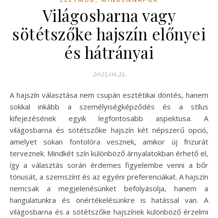
Világosbarna vagy
sötétszőke hajszín előnyei
és hátrányai
2025.01.21.
A hajszín választása nem csupán esztétikai döntés, hanem
sokkal inkább a személyiségképződés és a stílus
kifejezésének egyik legfontosabb aspektusa. A
világosbarna és sötétszőke hajszín két népszerű opció,
amelyet sokan fontolóra vesznek, amikor új frizurát
terveznek. Mindkét szín különböző árnyalatokban érhető el,
így a választás során érdemes figyelembe venni a bőr
tónusát, a szemszínt és az egyéni preferenciákat. A hajszín
nemcsak a megjelenésünket befolyásolja, hanem a
hangulatunkra és önértékelésünkre is hatással van. A
világosbarna és a sötétszőke hajszínek különböző érzelmi