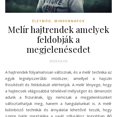
,
ÉLETMÓD
MINDENNAPOK
Melír hajtrendek amelyek
feldobják a
megjelenésedet
2025.02.05.
A hajtrendek folyamatosan változnak, és a melír technika az
egyik legnépszerűbb módszer, amellyel a hajszín
frissítését és feldobását elérhetjük. A melír lényege, hogy
a hajtincsek világosabbá tételével mélységet és dimenziót
adunk a frizurának, így nemcsak a megjelenésünket
változtathatjuk meg, hanem a hangulatunkat is. A melír
különböző technikái és árnyalatai lehetővé teszik, hogy
szinte bárki megtalálja a saját stílusához legjobban illő