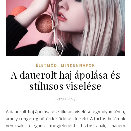
,
ÉLETMÓD
MINDENNAPOK
A dauerolt haj ápolása és
stílusos viselése
2025.02.03.
A dauerolt haj ápolása és stílusos viselése egy olyan téma,
amely rengeteg nő érdeklődését felkelti. A tartós hullámok
nemcsak elegáns megjelenést biztosítanak, hanem