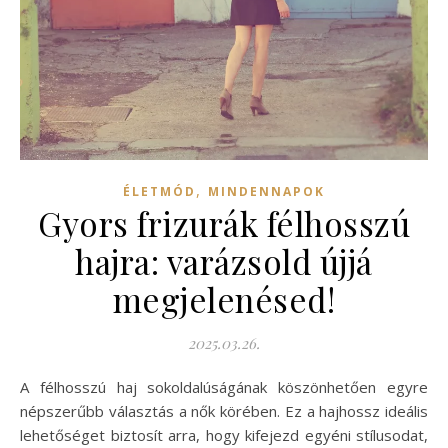
,
ÉLETMÓD
MINDENNAPOK
Gyors frizurák félhosszú
hajra: varázsold újjá
megjelenésed!
2025.03.26.
A félhosszú haj sokoldalúságának köszönhetően egyre
népszerűbb választás a nők körében. Ez a hajhossz ideális
lehetőséget biztosít arra, hogy kifejezd egyéni stílusodat,