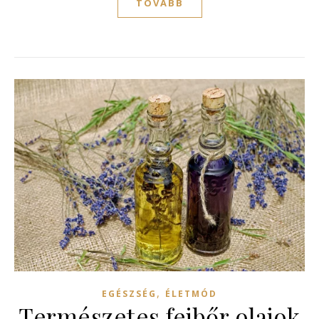
TOVÁBB
,
EGÉSZSÉG
ÉLETMÓD
Természetes fejbőr olajok