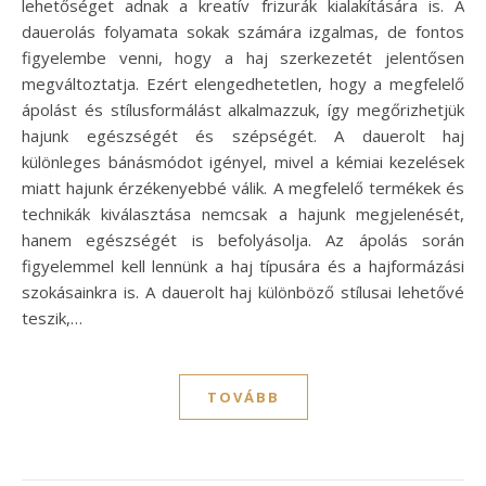
lehetőséget adnak a kreatív frizurák kialakítására is. A
dauerolás folyamata sokak számára izgalmas, de fontos
figyelembe venni, hogy a haj szerkezetét jelentősen
megváltoztatja. Ezért elengedhetetlen, hogy a megfelelő
ápolást és stílusformálást alkalmazzuk, így megőrizhetjük
hajunk egészségét és szépségét. A dauerolt haj
különleges bánásmódot igényel, mivel a kémiai kezelések
miatt hajunk érzékenyebbé válik. A megfelelő termékek és
technikák kiválasztása nemcsak a hajunk megjelenését,
hanem egészségét is befolyásolja. Az ápolás során
figyelemmel kell lennünk a haj típusára és a hajformázási
szokásainkra is. A dauerolt haj különböző stílusai lehetővé
teszik,…
TOVÁBB