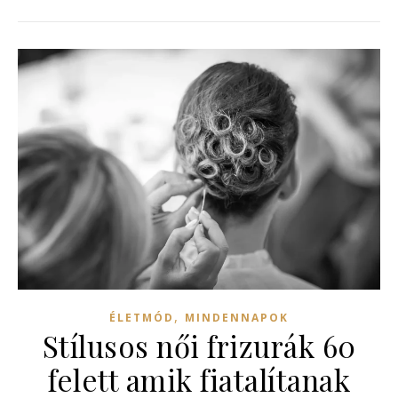
,
ÉLETMÓD
MINDENNAPOK
Stílusos női frizurák 60
felett amik fiatalítanak