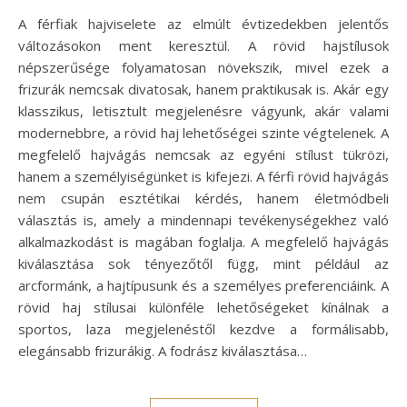
A férfiak hajviselete az elmúlt évtizedekben jelentős
változásokon ment keresztül. A rövid hajstílusok
népszerűsége folyamatosan növekszik, mivel ezek a
frizurák nemcsak divatosak, hanem praktikusak is. Akár egy
klasszikus, letisztult megjelenésre vágyunk, akár valami
modernebbre, a rövid haj lehetőségei szinte végtelenek. A
megfelelő hajvágás nemcsak az egyéni stílust tükrözi,
hanem a személyiségünket is kifejezi. A férfi rövid hajvágás
nem csupán esztétikai kérdés, hanem életmódbeli
választás is, amely a mindennapi tevékenységekhez való
alkalmazkodást is magában foglalja. A megfelelő hajvágás
kiválasztása sok tényezőtől függ, mint például az
arcformánk, a hajtípusunk és a személyes preferenciáink. A
rövid haj stílusai különféle lehetőségeket kínálnak a
sportos, laza megjelenéstől kezdve a formálisabb,
elegánsabb frizurákig. A fodrász kiválasztása…