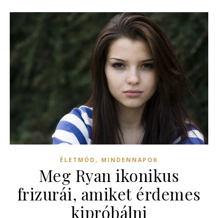
,
ÉLETMÓD
MINDENNAPOK
Meg Ryan ikonikus
frizurái, amiket érdemes
kipróbálni