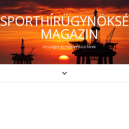
SPORTHÍRÜGYNÖKS
MAGAZIN
Országos és nemzetközi hírek