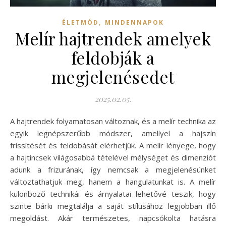
,
ÉLETMÓD
MINDENNAPOK
Melír hajtrendek amelyek
feldobják a
megjelenésedet
2025.02.05.
A hajtrendek folyamatosan változnak, és a melír technika az
egyik legnépszerűbb módszer, amellyel a hajszín
frissítését és feldobását elérhetjük. A melír lényege, hogy
a hajtincsek világosabbá tételével mélységet és dimenziót
adunk a frizurának, így nemcsak a megjelenésünket
változtathatjuk meg, hanem a hangulatunkat is. A melír
különböző technikái és árnyalatai lehetővé teszik, hogy
szinte bárki megtalálja a saját stílusához legjobban illő
megoldást. Akár természetes, napcsókolta hatásra