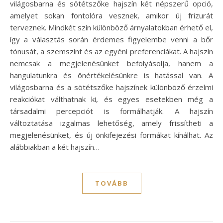
világosbarna és sötétszőke hajszín két népszerű opció,
amelyet sokan fontolóra vesznek, amikor új frizurát
terveznek. Mindkét szín különböző árnyalatokban érhető el,
így a választás során érdemes figyelembe venni a bőr
tónusát, a szemszínt és az egyéni preferenciákat. A hajszín
nemcsak a megjelenésünket befolyásolja, hanem a
hangulatunkra és önértékelésünkre is hatással van. A
világosbarna és a sötétszőke hajszínek különböző érzelmi
reakciókat válthatnak ki, és egyes esetekben még a
társadalmi percepciót is formálhatják. A hajszín
változtatása izgalmas lehetőség, amely frissítheti a
megjelenésünket, és új önkifejezési formákat kínálhat. Az
alábbiakban a két hajszín…
TOVÁBB