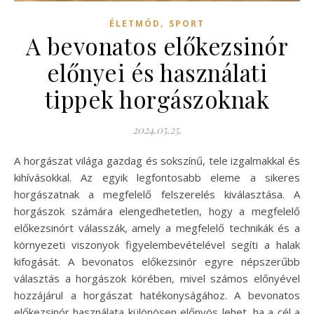
,
ÉLETMÓD
SPORT
A bevonatos előkezsinór
előnyei és használati
tippek horgászoknak
2024.05.25.
A horgászat világa gazdag és sokszínű, tele izgalmakkal és
kihívásokkal. Az egyik legfontosabb eleme a sikeres
horgászatnak a megfelelő felszerelés kiválasztása. A
horgászok számára elengedhetetlen, hogy a megfelelő
előkezsinórt válasszák, amely a megfelelő technikák és a
környezeti viszonyok figyelembevételével segíti a halak
kifogását. A bevonatos előkezsinór egyre népszerűbb
választás a horgászok körében, mivel számos előnyével
hozzájárul a horgászat hatékonyságához. A bevonatos
előkezsinór használata különösen előnyös lehet, ha a cél a