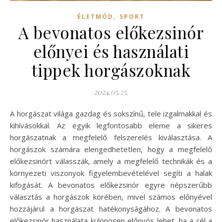
,
ÉLETMÓD
SPORT
A bevonatos előkezsinór
előnyei és használati
tippek horgászoknak
2024.05.25.
A horgászat világa gazdag és sokszínű, tele izgalmakkal és
kihívásokkal. Az egyik legfontosabb eleme a sikeres
horgászatnak a megfelelő felszerelés kiválasztása. A
horgászok számára elengedhetetlen, hogy a megfelelő
előkezsinórt válasszák, amely a megfelelő technikák és a
környezeti viszonyok figyelembevételével segíti a halak
kifogását. A bevonatos előkezsinór egyre népszerűbb
választás a horgászok körében, mivel számos előnyével
hozzájárul a horgászat hatékonyságához. A bevonatos
előkezsinór használata különösen előnyös lehet, ha a cél a