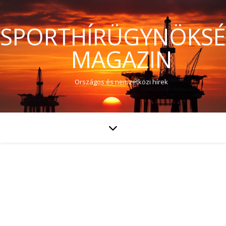
SPORTHÍRÜGYNÖKS
MAGAZIN
Országos és nemzetközi hírek