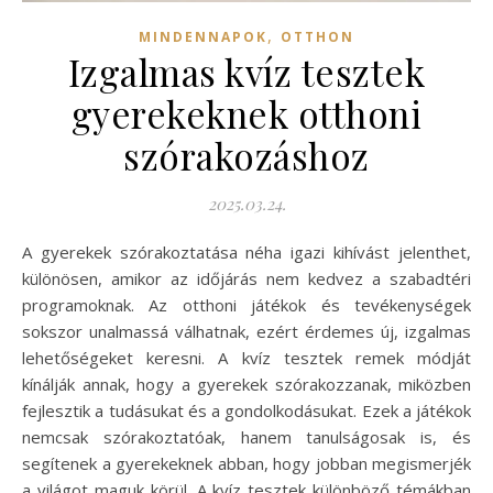
,
MINDENNAPOK
OTTHON
Izgalmas kvíz tesztek
gyerekeknek otthoni
szórakozáshoz
2025.03.24.
A gyerekek szórakoztatása néha igazi kihívást jelenthet,
különösen, amikor az időjárás nem kedvez a szabadtéri
programoknak. Az otthoni játékok és tevékenységek
sokszor unalmassá válhatnak, ezért érdemes új, izgalmas
lehetőségeket keresni. A kvíz tesztek remek módját
kínálják annak, hogy a gyerekek szórakozzanak, miközben
fejlesztik a tudásukat és a gondolkodásukat. Ezek a játékok
nemcsak szórakoztatóak, hanem tanulságosak is, és
segítenek a gyerekeknek abban, hogy jobban megismerjék
a világot maguk körül. A kvíz tesztek különböző témákban