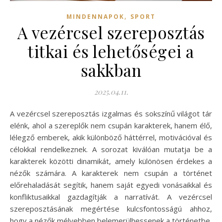
,
MINDENNAPOK
SPORT
A vezércsel szereposztás
titkai és lehetőségei a
sakkban
2025.04.11.
A vezércsel szereposztás izgalmas és sokszínű világot tár
elénk, ahol a szereplők nem csupán karakterek, hanem élő,
lélegző emberek, akik különböző háttérrel, motivációval és
célokkal rendelkeznek. A sorozat kiválóan mutatja be a
karakterek közötti dinamikát, amely különösen érdekes a
nézők számára. A karakterek nem csupán a történet
előrehaladását segítik, hanem saját egyedi vonásaikkal és
konfliktusaikkal gazdagítják a narratívát. A vezércsel
szereposztásának megértése kulcsfontosságú ahhoz,
hogy a nézők mélyebben belemerülhessenek a történetbe,