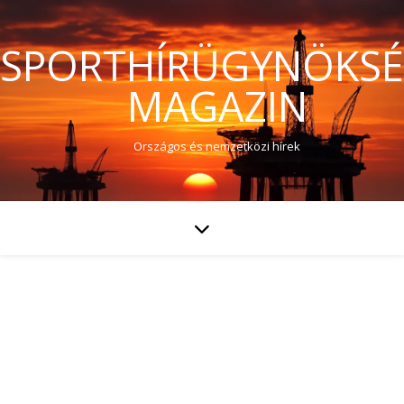
SPORTHÍRÜGYNÖKS
MAGAZIN
Országos és nemzetközi hírek