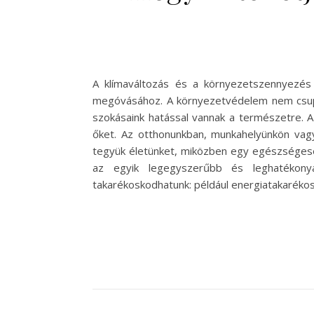
A klímaváltozás és a környezetszennyezés 
megóvásához. A környezetvédelem nem csupá
szokásaink hatással vannak a természetre. 
őket. Az otthonunkban, munkahelyünkön vag
tegyük életünket, miközben egy egészségese
az egyik legegyszerűbb és leghatékony
takarékoskodhatunk: például energiatakaréko