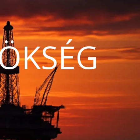
ÖKSÉG
N