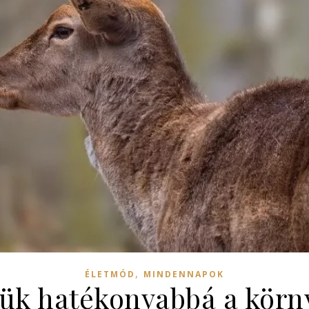
,
ÉLETMÓD
MINDENNAPOK
jük hatékonyabbá a körn