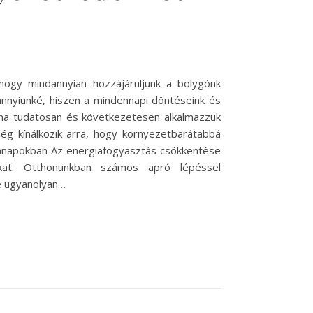
hogy mindannyian hozzájáruljunk a bolygónk
nyiunké, hiszen a mindennapi döntéseink és
 ha tudatosan és következetesen alkalmazzuk
g kínálkozik arra, hogy környezetbarátabbá
ennapokban Az energiafogyasztás csökkentése
kat. Otthonunkban számos apró lépéssel
e ugyanolyan…