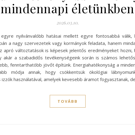
mindennapi életünkben
2026.03.10.
egyre nyilvánvalóbb hatásai mellett egyre fontosabbá válik, 
n a nagy szervezetek vagy kormányok feladata, hanem mindan
Az apró változtatások is képesek jelentős eredményeket hozni,
y akár a szabadidős tevékenységeink során is számos lehetősé
bb, fenntarthatóbb jövőt építünk. Energiahatékonyság a mind
abb módja annak, hogy csökkentsük ökológiai lábnyomun
s izzók használatával, amelyek kevesebb áramot fogyasztanak, d
TOVÁBB